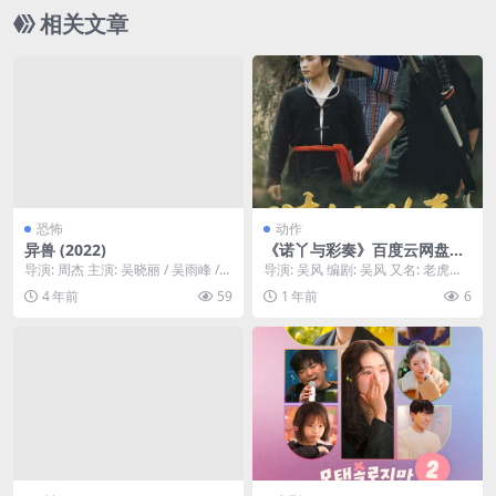
相关文章
恐怖
动作
异兽 (2022)
《诺丫与彩奏》百度云网盘夸
克下载.阿里云盘.中字.(2025)
导演: 周杰 主演: 吴晓丽 / 吴雨峰 /
导演: 吴风 编剧: 吴风 又名: 老虎抢
周泽晋 / 纪姿羽 / 李鑫妍 类...
亲 资源下载：诺丫与彩奏下载阿里
4 年前
59
1 年前
6
云盘,...