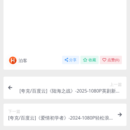
泊客
分享
收藏
点赞(
0
)
上一篇
[夸克/百度云]《陆海之战》-2025-1080P英剧新番-
剧情/惊悚-[UK]
下一篇
[夸克/百度云]《爱情初学者》-2024-1080P轻松浪
漫喜剧-爱情-[US]