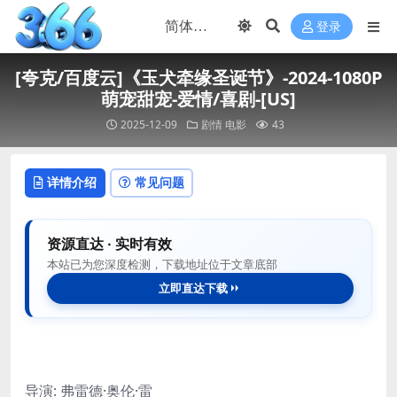
登录
[夸克/百度云]《玉犬牵缘圣诞节》-2024-1080P
萌宠甜宠-爱情/喜剧-[US]
2025-12-09
剧情
电影
43
详情介绍
常见问题
资源直达 · 实时有效
本站已为您深度检测，下载地址位于文章底部
立即直达下载
导演: 弗雷德·奥伦·雷