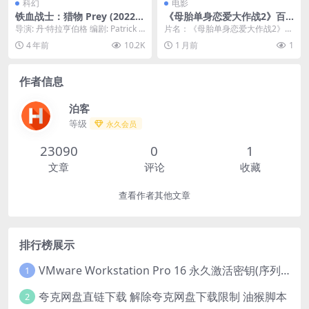
科幻
电影
铁血战士：猎物 Prey (2022)
《母胎单身恋爱大作战2》百
中英字幕 1080P
度云网盘夸克下载.阿里云盘.
导演: 丹·特拉亨伯格 编剧: Patrick A
片名：《母胎单身恋爱大作战2》百
中字.(2026)
ison 主演: 安伯·明迪桑...
度云网盘夸克下载.阿里云盘.中字.(2
4 年前
10.2K
1 月前
1
026) ...
作者信息
泊客
等级
永久会员
23090
0
1
文章
评论
收藏
查看作者其他文章
排行榜展示
VMware Workstation Pro 16 永久激活密钥(序列号)
1
夸克网盘直链下载 解除夸克网盘下载限制 油猴脚本
2