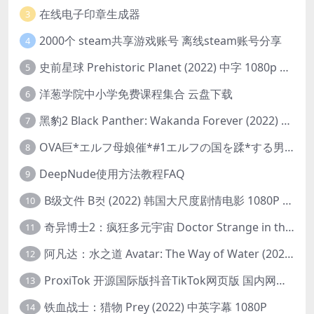
在线电子印章生成器
3
2000个 steam共享游戏账号 离线steam账号分享
4
史前星球 Prehistoric Planet (2022) 中字 1080p 高清 阿里云盘 2022.5.27已更新全集
5
洋葱学院中小学免费课程集合 云盘下载
6
黑豹2 Black Panther: Wakanda Forever (2022) 高清版
7
OVA巨*エルフ母娘催*#1エルフの国を蹂*する男。汚された女王と姫
8
DeepNude使用方法教程FAQ
9
B级文件 B컷 (2022) 韩国大尺度剧情电影 1080P 中字
10
奇异博士2：疯狂多元宇宙 Doctor Strange in the Multiverse of Madness (2022) 高清版1080p
11
阿凡达：水之道 Avatar: The Way of Water (2022) 1080p 2k 4k 中文字幕
12
ProxiTok 开源国际版抖音TikTok网页版 国内网络直连
13
铁血战士：猎物 Prey (2022) 中英字幕 1080P
14