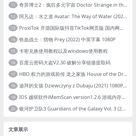
奇异博士2：疯狂多元宇宙 Doctor Strange in the Multiverse of Madness (2022) 高清版1080p
11
阿凡达：水之道 Avatar: The Way of Water (2022) 1080p 2k 4k 中文字幕
12
ProxiTok 开源国际版抖音TikTok网页版 国内网络直连
13
铁血战士：猎物 Prey (2022) 中英字幕 1080P
14
卡密兑换使用教程以及windows使用教程
15
百度云密码大盗V2.30 破解分享链接提取码
16
HBO 权力的游戏前传 龙之家族 House of the Dragon (2022) 中字 1080P 更新4集
17
迪拜的女孩 Dziewczyny z Dubaju (2021) 1080P 中字
18
IOS 越狱软件iMemScan version1.2.6 游戏内存修改器
19
银河护卫队3 Guardians of the Galaxy Vol. 3 (2023)4K高清资源1080p只分享精品
20
文章展示