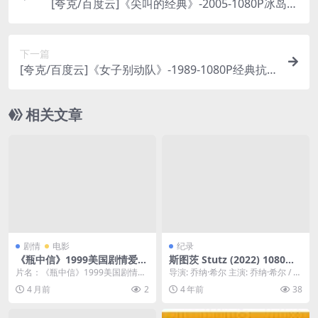
[夸克/百度云]《尖叫的经典》-2005-1080P冰岛音
乐巡礼-纪录片/音乐-[IS]
下一篇
[夸克/百度云]《女子别动队》-1989-1080P经典抗
战片-动作/战争-[CN]
相关文章
剧情
电影
纪录
《瓶中信》1999美国剧情爱
斯图茨 Stutz (2022) 1080中
情-英语中字-百度云[夸克网盘]
字
片名：《瓶中信》1999美国剧情爱
导演: 乔纳·希尔 主演: 乔纳·希尔 / 菲
情-英语中字-百度云[夸克网盘] 分
尔·斯图茨 类型: 纪录片 制片国...
4 月前
2
4 年前
38
类：电影 ...