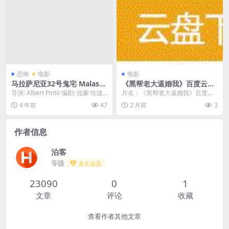
恐怖
电影
电影
马拉萨尼亚32号鬼宅 Malasa
《黑帮老大逼婚我》百度云网
ña 32 (2020) 1080中字
盘夸克下载.阿里云盘.中字.(20
导演: Albert Pintó 编剧: 拉蒙·坎波
片名：《黑帮老大逼婚我》百度云
26)
斯 / 盖马·R·内拉 / ...
网盘夸克下载.阿里云盘.中字.(202
4 年前
47
2 月前
3
6) 分类：...
作者信息
泊客
等级
永久会员
23090
0
1
文章
评论
收藏
查看作者其他文章