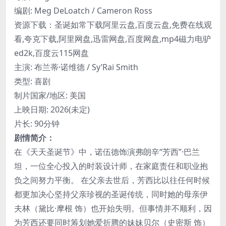
编剧: Meg DeLoatch / Cameron Ross
资源下载：圣诞如常下载阿里云盘,百度云盘,免费在线观
看,夸克下载,阿里网盘,迅雷网盘,百度网盘,mp4磁力电驴
ed2k,百度云115网盘
主演: 布兰蒂·诺维德 / Sy’Rai Smith
类型: 喜剧
制片国家/地区: 美国
上映日期: 2026(未定)
片长: 90分钟
剧情简介：
在《天天圣诞节》中，诺伍德饰演弗朗辛“芳西”·巴兰
坦，一位全心投入的时装设计师，在家庭责任和职业抱
负之间努力平衡。 在父亲去世后，芳西比以往任何时候
都更加决心坚持父亲珍视的圣诞传统，同时她的母亲伊
夫林（黛比·摩根 饰）也开始失明。但事情并不顺利，因
为芳西还要同时筹划她爱折腾的妹妹贝尔（史密斯 饰）