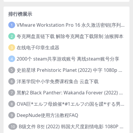
排行榜展示
VMware Workstation Pro 16 永久激活密钥(序列号)
1
夸克网盘直链下载 解除夸克网盘下载限制 油猴脚本
2
在线电子印章生成器
3
2000个 steam共享游戏账号 离线steam账号分享
4
史前星球 Prehistoric Planet (2022) 中字 1080p 高清 阿里云盘 2022.5.27已更新全集
5
洋葱学院中小学免费课程集合 云盘下载
6
黑豹2 Black Panther: Wakanda Forever (2022) 高清版
7
OVA巨*エルフ母娘催*#1エルフの国を蹂*する男。汚された女王と姫
8
DeepNude使用方法教程FAQ
9
B级文件 B컷 (2022) 韩国大尺度剧情电影 1080P 中字
10