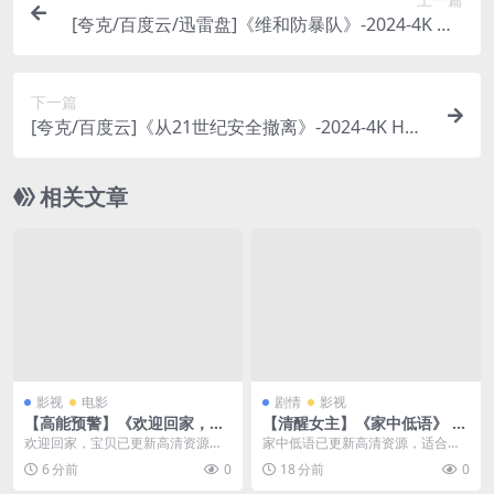
[夸克/百度云/迅雷盘]《维和防暴队》-2024-4K HD
R全网难找版本-动作/剧情[CN]
下一篇
[夸克/百度云]《从21世纪安全撤离》-2024-4K HDR
热门资源直达-喜剧/科幻[CN]
相关文章
影视
电影
剧情
影视
【高能预警】《欢迎回家，宝
【清醒女主】《家中低语》 20
贝》 2026 夸克网盘资源 高清
26 夸克网盘资源 高清
欢迎回家，宝贝已更新高清资源，
家中低语已更新高清资源，适合关
适合关注高分剧、悬疑犯罪的用
注高分剧、悬疑犯罪的用户，支持
6 分前
0
18 分前
0
户，支持夸克网盘保存，...
夸克网盘保存，资源入...