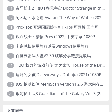
奇异博士2：疯狂多元宇宙 Doctor Strange in the Multiverse of Madness (2022) 高清版1080p
11
阿凡达：水之道 Avatar: The Way of Water (2022) 1080p 2k 4k 中文字幕
12
ProxiTok 开源国际版抖音TikTok网页版 国内网络直连
13
铁血战士：猎物 Prey (2022) 中英字幕 1080P
14
卡密兑换使用教程以及windows使用教程
15
百度云密码大盗V2.30 破解分享链接提取码
16
HBO 权力的游戏前传 龙之家族 House of the Dragon (2022) 中字 1080P 更新4集
17
迪拜的女孩 Dziewczyny z Dubaju (2021) 1080P 中字
18
IOS 越狱软件iMemScan version1.2.6 游戏内存修改器
19
银河护卫队3 Guardians of the Galaxy Vol. 3 (2023)4K高清资源1080p只分享精品
20
文章展示