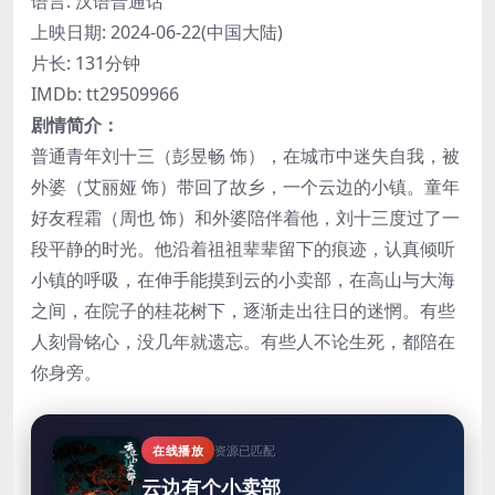
语言: 汉语普通话
上映日期: 2024-06-22(中国大陆)
片长: 131分钟
IMDb: tt29509966
剧情简介：
普通青年刘十三（彭昱畅 饰），在城市中迷失自我，被
外婆（艾丽娅 饰）带回了故乡，一个云边的小镇。童年
好友程霜（周也 饰）和外婆陪伴着他，刘十三度过了一
段平静的时光。他沿着祖祖辈辈留下的痕迹，认真倾听
小镇的呼吸，在伸手能摸到云的小卖部，在高山与大海
之间，在院子的桂花树下，逐渐走出往日的迷惘。有些
人刻骨铭心，没几年就遗忘。有些人不论生死，都陪在
你身旁。
在线播放
资源已匹配
云边有个小卖部