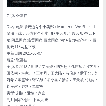
导演: 张嘉佳
又名: 电影版云边有个小卖部 / Moments We Shared
资源下载：云边有个小卖部阿里云盘,百度云盘,夸克下
载,阿里网盘,迅雷网盘,百度网盘,mp4磁力电驴ed2k,百
度云115网盘下载
更新日期:2023-08-07
编剧: 张嘉佳
主演: 彭昱畅 / 周也 / 艾丽娅 / 陈贤恩 / 孔连顺 / 张艺凡 /
田依桐 / 林家川 / 王珞丹 / 王大陆 / 马伯骞 / 孟子义 / 陈
妍希 / 李嘉琦 / 张祐维 / 易小星 / 滕哲 / 王天放 / 沈南 /
刘昊然 / 乔杉 / 赵露思
类型: 剧情 / 爱情 / 家庭
制片国家/地区: 中国大陆