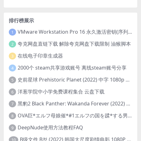
排行榜展示
VMware Workstation Pro 16 永久激活密钥(序列号)
1
夸克网盘直链下载 解除夸克网盘下载限制 油猴脚本
2
在线电子印章生成器
3
2000个 steam共享游戏账号 离线steam账号分享
4
史前星球 Prehistoric Planet (2022) 中字 1080p 高清 阿里云盘 2022.5.27已更新全集
5
洋葱学院中小学免费课程集合 云盘下载
6
黑豹2 Black Panther: Wakanda Forever (2022) 高清版
7
OVA巨*エルフ母娘催*#1エルフの国を蹂*する男。汚された女王と姫
8
DeepNude使用方法教程FAQ
9
B级文件 B컷 (2022) 韩国大尺度剧情电影 1080P 中字
10