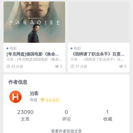
电影
电影
[夸克网盘]德国电影《换命天
《我聘请了职业杀手》百度云
堂》（2023）动作 / 科幻 / 惊
网盘下载.BD1080P.英语中字.
片名：[夸克网盘]德国电影《换命天
片名：《我聘请了职业杀手》百度
悚 豆瓣6.6
(1990)
堂》（2023）动作 / 科幻 / 惊悚 豆
云网盘下载.BD1080P.英语中字.(19
43 分前
0
51 分前
0
瓣...
90)...
作者信息
泊客
等级
永久会员
23090
0
1
文章
评论
收藏
查看作者其他文章