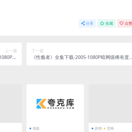
分享
收藏
点赞
上一篇
下一篇
080P全
《性瘾者》全集下载-2005-1080P暗网级稀有度 
K][夸克]
剧情/伦理 – [DK][夸克]
电影
剧情
恐怖