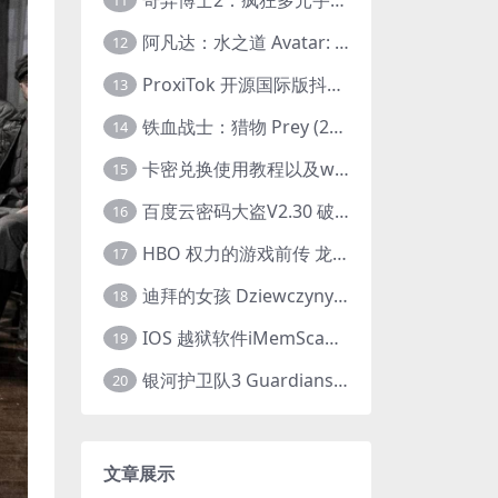
11
阿凡达：水之道 Avatar: The Way of Water (2022) 1080p 2k 4k 中文字幕
12
ProxiTok 开源国际版抖音TikTok网页版 国内网络直连
13
铁血战士：猎物 Prey (2022) 中英字幕 1080P
14
卡密兑换使用教程以及windows使用教程
15
百度云密码大盗V2.30 破解分享链接提取码
16
HBO 权力的游戏前传 龙之家族 House of the Dragon (2022) 中字 1080P 更新4集
17
迪拜的女孩 Dziewczyny z Dubaju (2021) 1080P 中字
18
IOS 越狱软件iMemScan version1.2.6 游戏内存修改器
19
银河护卫队3 Guardians of the Galaxy Vol. 3 (2023)4K高清资源1080p只分享精品
20
文章展示