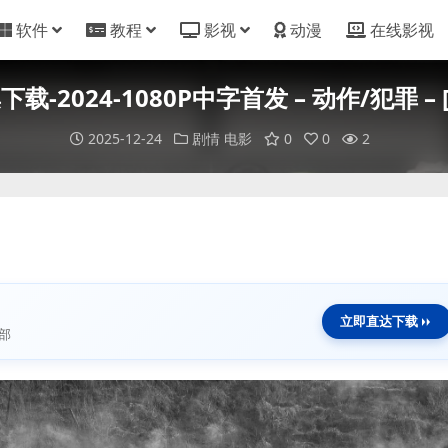
软件
教程
影视
动漫
在线影视
2024-1080P中字首发 – 动作/犯罪 – 
2025-12-24
剧情
电影
0
0
2
立即直达下载
部