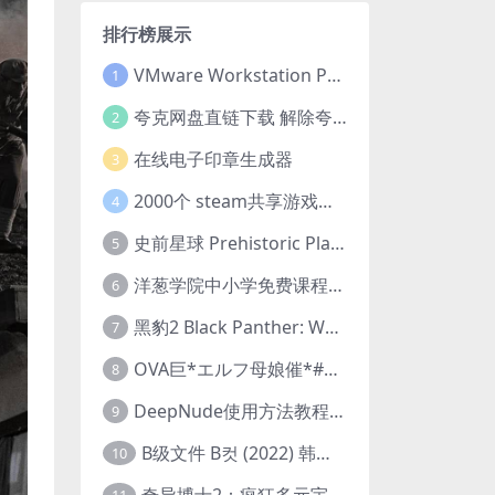
排行榜展示
VMware Workstation Pro 16 永久激活密钥(序列号)
1
夸克网盘直链下载 解除夸克网盘下载限制 油猴脚本
2
在线电子印章生成器
3
2000个 steam共享游戏账号 离线steam账号分享
4
史前星球 Prehistoric Planet (2022) 中字 1080p 高清 阿里云盘 2022.5.27已更新全集
5
洋葱学院中小学免费课程集合 云盘下载
6
黑豹2 Black Panther: Wakanda Forever (2022) 高清版
7
OVA巨*エルフ母娘催*#1エルフの国を蹂*する男。汚された女王と姫
8
DeepNude使用方法教程FAQ
9
B级文件 B컷 (2022) 韩国大尺度剧情电影 1080P 中字
10
奇异博士2：疯狂多元宇宙 Doctor Strange in the Multiverse of Madness (2022) 高清版1080p