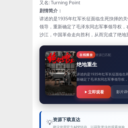
又名: Turning Point
剧情简介：
讲述的是1935年红军长征面临生死抉择的
领导，重新确定了毛泽东同志军事领导权，
沙江，中国革命走向胜利，从而完成了绝地
在线播放
资源已匹配
绝地重生
讲述的是1935年红军长征面临
新确定了毛泽东同志军事领导权，
立即观看
影片详
资源下载直达
💡
建议使用官方APP转存，以获取更佳的观看体验