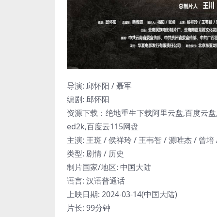
导演: 邱怀阳 / 聂军
编剧: 邱怀阳
资源下载：绝地重生下载阿里云盘,百度云盘,
ed2k,百度云115网盘
主演: 王斑 / 侯祥玲 / 王韦智 / 源唯杰 / 曾培
类型: 剧情 / 历史
制片国家/地区: 中国大陆
语言: 汉语普通话
上映日期: 2024-03-14(中国大陆)
片长: 99分钟