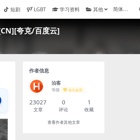
短剧
LGBT
学习资料
其他
[CN][夸克/百度云]
作者信息
泊客
等级
永久会员
23027
0
1
文章
评论
收藏
查看作者其他文章