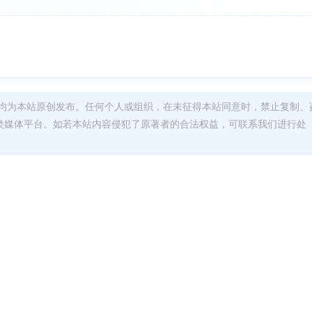
均为本站原创发布。任何个人或组织，在未征得本站同意时，禁止复制、
类媒体平台。如若本站内容侵犯了原著者的合法权益，可联系我们进行处