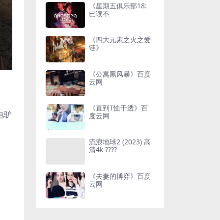
《星期五俱乐部18:
已读不
《四大元素之火之爱
链》
《公寓黑风暴》百度
云网
《直到T恤干透》百
电驴
度云网
流浪地球2 (2023) 高
清4k ????
《夫妻的博弈》百度
云网