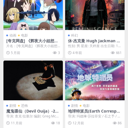
动画
电影
科幻
[夸克网盘] 《辉夜大小姐想让
休·杰克曼 Hugh Jackman 影
我告白 通往大人的阶梯》 (20
视合集
片名：[夸克网盘] 《辉夜大小姐想
性别: 男 星座: 天秤座 出生日期: 19
25) – 日漫 4K
让我告白 通往大人的阶梯》 (2025)
68年10月12日 出生地: 澳大利...
5 月前
3
4 年前
661
&#...
剧情
恐怖
剧情
电影
魔鬼碟仙（Devil Ouija）-202
地球特派员(Earth Correspon
5-恐怖-免费下载 😈当传统的
dent)-2025-科幻/喜剧-免费下
导演: 查克·拉塞尔 编剧: Greg McKa
导演: 玛德琳·莎拉菲安 / 石之予 / 阿
“碟仙”游戏，意外通灵到了西
载 👽一个来自高等文明的外
y / 查克·拉塞尔 / 凯文·...
德里安·莫利纳 又名: 埃利奥 / ...
11 月前
18
12 月前
86
方的“魔鬼”时，一场跨越东西
星人，被派遣到地球观察人类