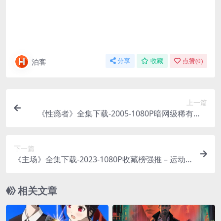
泊客
分享
收藏
点赞(
0
)
上一篇
《性瘾者》全集下载-2005-1080P暗网级稀有度 –
剧情/伦理 – [DK][夸克]
下一篇
《主场》全集下载-2023-1080P收藏榜强推 – 运动/
剧情 – [CN][夸克/百度云]
相关文章