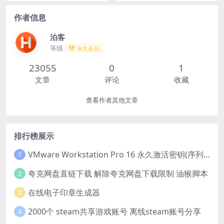
方恐怖体系的致命游戏开始了
这种“原始生物”，结果却沉迷
😈｜
于人类的美食、音乐和各种“沙
作者信息
雕”行为，乐不思蜀👽｜
泊客
等级
永久会员
23055
0
1
文章
评论
收藏
查看作者其他文章
排行榜展示
VMware Workstation Pro 16 永久激活密钥(序列号)
1
夸克网盘直链下载 解除夸克网盘下载限制 油猴脚本
2
在线电子印章生成器
3
2000个 steam共享游戏账号 离线steam账号分享
4