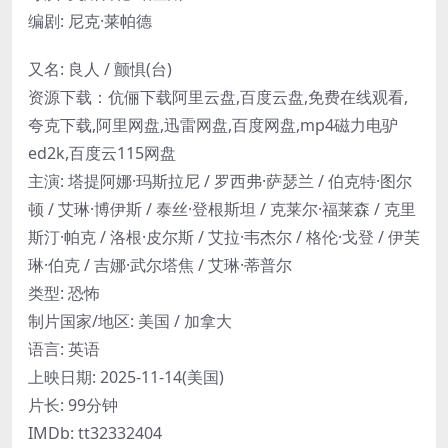
编剧: 尼克·莱帕德
又名: 良人 / 颤惧(台)
资源下载：伉俪下载阿里云盘,百度云盘,免费在线观看,
夸克下载,阿里网盘,迅雷网盘,百度网盘,mp4磁力电驴
ed2k,百度云115网盘
主演: 塔提阿娜·玛斯拉尼 / 罗西弗·萨瑟兰 / 伯克特·图尔
顿 / 艾琳·博伊斯 / 泰丝·登根斯坦 / 克莱尔·福莱森 / 克里
斯汀·帕克 / 洛根·皮尔斯 / 艾拉·韦杰尔 / 格伦·戈登 / 伊芙
琳·伯克 / 吉娜·武尔塔焦 / 艾琳·蒂普尔
类型: 恐怖
制片国家/地区: 美国 / 加拿大
语言: 英语
上映日期: 2025-11-14(美国)
片长: 99分钟
IMDb: tt32332404