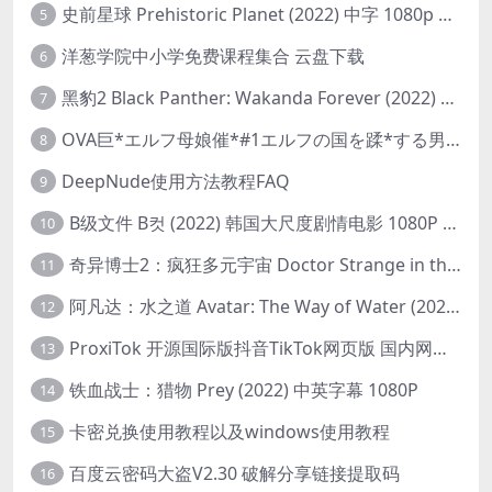
史前星球 Prehistoric Planet (2022) 中字 1080p 高清 阿里云盘 2022.5.27已更新全集
5
洋葱学院中小学免费课程集合 云盘下载
6
黑豹2 Black Panther: Wakanda Forever (2022) 高清版
7
OVA巨*エルフ母娘催*#1エルフの国を蹂*する男。汚された女王と姫
8
DeepNude使用方法教程FAQ
9
B级文件 B컷 (2022) 韩国大尺度剧情电影 1080P 中字
10
奇异博士2：疯狂多元宇宙 Doctor Strange in the Multiverse of Madness (2022) 高清版1080p
11
阿凡达：水之道 Avatar: The Way of Water (2022) 1080p 2k 4k 中文字幕
12
ProxiTok 开源国际版抖音TikTok网页版 国内网络直连
13
铁血战士：猎物 Prey (2022) 中英字幕 1080P
14
卡密兑换使用教程以及windows使用教程
15
百度云密码大盗V2.30 破解分享链接提取码
16