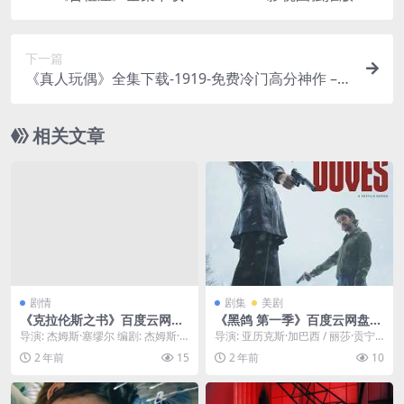
同性/生活 – [KR][百度云]
下一篇
《真人玩偶》全集下载-1919-免费冷门高分神作 –
奇幻/喜剧 – [DE][夸克]
相关文章
剧情
剧集
美剧
《克拉伦斯之书》百度云网盘
《黑鸽 第一季》百度云网盘下
下载.阿里云盘.英语中字.(202
载.阿里云盘.英语中字.(2024)
导演: 杰姆斯·塞缪尔 编剧: 杰姆斯·
导演: 亚历克斯·加巴西 / 丽莎·贡宁
3)
塞缪尔 资源下载：克拉伦斯之书阿
编剧: 乔·巴顿 资源下载：黑鸽第一
2 年前
15
2 年前
10
里云盘,...
季...