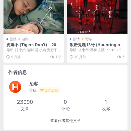
剧情
电影
剧情
恐怖
虎毒不 (Tigers Don’t) – 2024
攻击鬼魂13号 (Haunting of t
– 剧情/家庭 – 夸克网盘/百度
he 13th Guest) – 2025 – 恐
导演: 陈小娟 编剧: 陈小娟 资源下
导演: 塔韦华·温泰 主演: Korranid L
网盘免费下载🤱（片名源自
怖 – 夸克网盘/百度网盘免费
载：虎毒不下载阿里云盘,百度云盘,
aosubinprasoet ...
9 月前
138
10 月前
6
“虎毒不食子”） 讲述了新手母
下载 👻（2025泰恐）一群灵
免费在线...
亲淑贞，在丈夫缺席、婆婆问
异主播为了流量，前往传说中
责和工作压力下，逐渐陷入产
第13位客人神秘失踪的猛鬼酒
作者信息
后抑郁崩溃的故事。🤱｜ HK
店探险，结果遭遇了真正的恐
怖。👻｜ TH
泊客
等级
永久会员
23090
0
1
文章
评论
收藏
查看作者其他文章