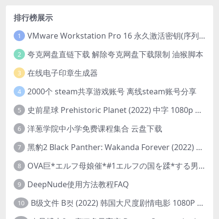
排行榜展示
VMware Workstation Pro 16 永久激活密钥(序列号)
1
夸克网盘直链下载 解除夸克网盘下载限制 油猴脚本
2
在线电子印章生成器
3
2000个 steam共享游戏账号 离线steam账号分享
4
史前星球 Prehistoric Planet (2022) 中字 1080p 高清 阿里云盘 2022.5.27已更新全集
5
洋葱学院中小学免费课程集合 云盘下载
6
黑豹2 Black Panther: Wakanda Forever (2022) 高清版
7
OVA巨*エルフ母娘催*#1エルフの国を蹂*する男。汚された女王と姫
8
DeepNude使用方法教程FAQ
9
B级文件 B컷 (2022) 韩国大尺度剧情电影 1080P 中字
10