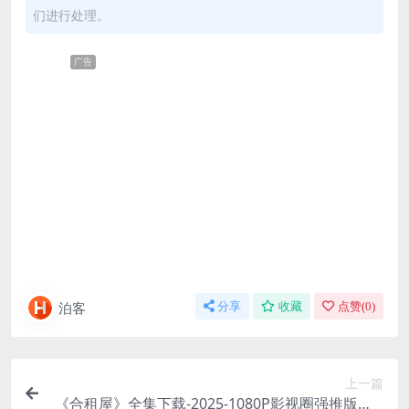
们进行处理。
广告
泊客
分享
收藏
点赞(
0
)
上一篇
《合租屋》全集下载-2025-1080P影视圈强推版本 –