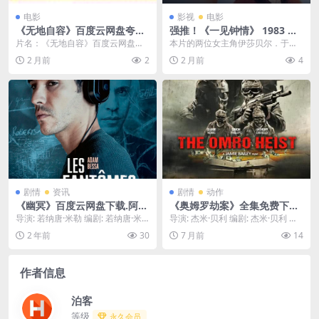
电影
影视
电影
《无地自容》百度云网盘夸克
强推！《一见钟情》 1983 未
下载.阿里云盘.中字.(2026)
删减 限时转存
片名：《无地自容》百度云网盘夸
本片的两位女主角伊莎贝尔．于佩
克下载.阿里云盘.中字.(2026) 分
尔和米欧．米欧，分别代表两种不
2 月前
2
2 月前
4
类：电影 ...
同的女性典型。她们的...
剧情
资讯
剧情
动作
《幽冥》百度云网盘下载.阿里
《奥姆罗劫案》全集免费下载-
云盘.法语中字.(2024)
2025-秒开无压力收集 – 犯罪/
导演: 若纳唐·米勒 编剧: 若纳唐·米
导演: 杰米·贝利 编剧: 杰米·贝利 资
悬疑 – [NL][夸克/百度云]
勒 / 弗洛伦斯·罗查特 / 莎拉·维克...
源下载：奥姆罗劫案下载阿里云盘,
2 年前
30
7 月前
14
百度云...
作者信息
泊客
等级
永久会员