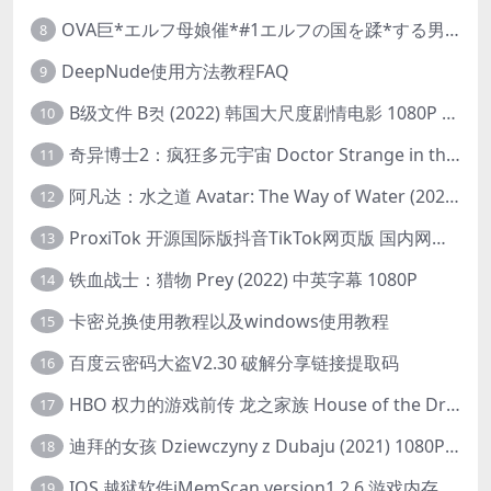
OVA巨*エルフ母娘催*#1エルフの国を蹂*する男。汚された女王と姫
8
DeepNude使用方法教程FAQ
9
B级文件 B컷 (2022) 韩国大尺度剧情电影 1080P 中字
10
奇异博士2：疯狂多元宇宙 Doctor Strange in the Multiverse of Madness (2022) 高清版1080p
11
阿凡达：水之道 Avatar: The Way of Water (2022) 1080p 2k 4k 中文字幕
12
ProxiTok 开源国际版抖音TikTok网页版 国内网络直连
13
铁血战士：猎物 Prey (2022) 中英字幕 1080P
14
卡密兑换使用教程以及windows使用教程
15
百度云密码大盗V2.30 破解分享链接提取码
16
HBO 权力的游戏前传 龙之家族 House of the Dragon (2022) 中字 1080P 更新4集
17
迪拜的女孩 Dziewczyny z Dubaju (2021) 1080P 中字
18
IOS 越狱软件iMemScan version1.2.6 游戏内存修改器
19