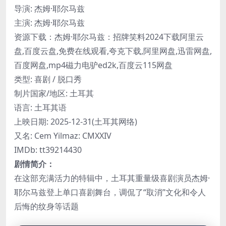
导演: 杰姆·耶尔马兹
主演: 杰姆·耶尔马兹
资源下载：杰姆·耶尔马兹：招牌笑料2024下载阿里云
盘,百度云盘,免费在线观看,夸克下载,阿里网盘,迅雷网盘,
百度网盘,mp4磁力电驴ed2k,百度云115网盘
类型: 喜剧 / 脱口秀
制片国家/地区: 土耳其
语言: 土耳其语
上映日期: 2025-12-31(土耳其网络)
又名: Cem Yilmaz: CMXXIV
IMDb: tt39214430
剧情简介：
在这部充满活力的特辑中，土耳其重量级喜剧演员杰姆·
耶尔马兹登上单口喜剧舞台，调侃了“取消”文化和令人
后悔的纹身等话题