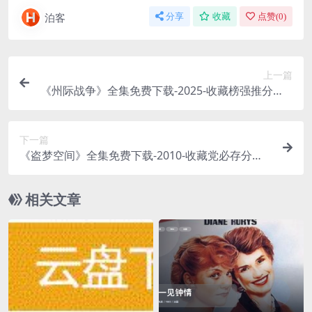
泊客
分享
收藏
点赞(
0
)
上一篇
《州际战争》全集免费下载-2025-收藏榜强推分享 –
动作/战争 – [US][夸克/百度云]
下一篇
《盗梦空间》全集免费下载-2010-收藏党必存分享 –
纪录片 – [US][夸克]
相关文章