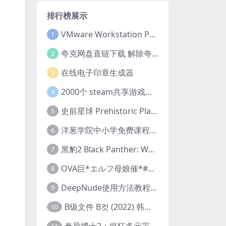
排行榜展示
VMware Workstation Pro 16 永久激活密钥(序列号)
1
夸克网盘直链下载 解除夸克网盘下载限制 油猴脚本
2
在线电子印章生成器
3
2000个 steam共享游戏账号 离线steam账号分享
4
史前星球 Prehistoric Planet (2022) 中字 1080p 高清 阿里云盘 2022.5.27已更新全集
5
洋葱学院中小学免费课程集合 云盘下载
6
黑豹2 Black Panther: Wakanda Forever (2022) 高清版
7
OVA巨*エルフ母娘催*#1エルフの国を蹂*する男。汚された女王と姫
8
DeepNude使用方法教程FAQ
9
B级文件 B컷 (2022) 韩国大尺度剧情电影 1080P 中字
10
奇异博士2：疯狂多元宇宙 Doctor Strange in the Multiverse of Madness (2022) 高清版1080p