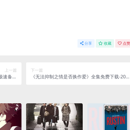
分享
收藏
点赞
上一篇
下一篇
-极速备份
《无法抑制之情是否换作爱》全集免费下载-202
克/百度云]
-豆瓣高分推荐整理 – 同性/情感 – [JP][夸克/百度
云]