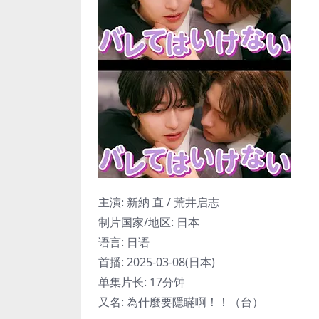
主演
:
新納 直 / 荒井启志
制片国家/地区:
日本
语言:
日语
首播:
2025-03-08(日本)
单集片长:
17分钟
又名:
為什麼要隱瞞啊！！（台）