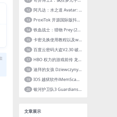
11
阿凡达：水之道 Avatar: The Way of Water (2022) 1080p 2k 4k 中文字幕
12
ProxiTok 开源国际版抖音TikTok网页版 国内网络直连
13
铁血战士：猎物 Prey (2022) 中英字幕 1080P
14
卡密兑换使用教程以及windows使用教程
15
百度云密码大盗V2.30 破解分享链接提取码
16
盗
HBO 权力的游戏前传 龙之家族 House of the Dragon (2022) 中字 1080P 更新4集
17
迪拜的女孩 Dziewczyny z Dubaju (2021) 1080P 中字
18
IOS 越狱软件iMemScan version1.2.6 游戏内存修改器
19
银河护卫队3 Guardians of the Galaxy Vol. 3 (2023)4K高清资源1080p只分享精品
20
文章展示