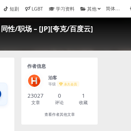
短剧
LGBT
学习资料
其他
职场 – [JP][夸克/百度云]
作者信息
泊客
等级
永久会员
23027
0
1
文章
评论
收藏
查看作者其他文章