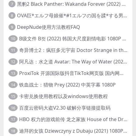
黑豹2 Black Panther: Wakanda Forever (2022) 高清版
7
OVA巨*エルフ母娘催*#1エルフの国を蹂*する男。汚された女王と姫
8
DeepNude使用方法教程FAQ
9
B级文件 B컷 (2022) 韩国大尺度剧情电影 1080P 中字
10
奇异博士2：疯狂多元宇宙 Doctor Strange in the Multiverse of Madness (2022) 高清版1080p
11
阿凡达：水之道 Avatar: The Way of Water (2022) 1080p 2k 4k 中文字幕
12
ProxiTok 开源国际版抖音TikTok网页版 国内网络直连
13
铁血战士：猎物 Prey (2022) 中英字幕 1080P
14
卡密兑换使用教程以及windows使用教程
15
百度云密码大盗V2.30 破解分享链接提取码
16
HBO 权力的游戏前传 龙之家族 House of the Dragon (2022) 中字 1080P 更新4集
17
迪拜的女孩 Dziewczyny z Dubaju (2021) 1080P 中字
18