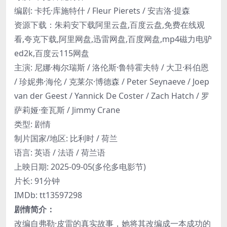
编剧: 卡托·库施特什 / Fleur Pierets / 安吉洛·提森
资源下载：朱莉安下载阿里云盘,百度云盘,免费在线观
看,夸克下载,阿里网盘,迅雷网盘,百度网盘,mp4磁力电驴
ed2k,百度云115网盘
主演: 尼娜·梅尔瑞斯 / 洛伦斯·鲁特霍夫特 / 大卫·科伯恩
/ 珍妮弗·海伦 / 克莱尔·博德森 / Peter Seynaeve / Joep
van der Geest / Yannick De Coster / Zach Hatch / 罗
萨莉娅·奎瓦斯 / Jimmy Crane
类型: 剧情
制片国家/地区: 比利时 / 荷兰
语言: 英语 / 法语 / 荷兰语
上映日期: 2025-09-05(多伦多电影节)
片长: 91分钟
IMDb: tt13597298
剧情简介：
改编自弗勒·皮雷的真实故事，她将其改编成一本成功的