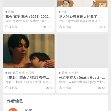
剧情
电影
怒火·重案 怒火 (2021) 2022香
意大利经典喜剧太经典了！
港金像奖最佳影片、最佳导演
《七段情 Woman Times Sev
导演: 陈木胜 编剧: 陈木胜 / 凌伟骏 /
片名：意大利经典喜剧太经典了！
奖、最佳剪辑奖、最佳动作设
en》1967年意大利美国法国
唐耀良 主演: 甄子丹 / 谢霆...
《七段情 Woman Times Seven》1
4 年前
101
4 月前
4
计 中文|1080P
联合剧情喜剧百度云网盘夸克
9...
下载
BL/耽美精选
同性
恐怖
电影
【电影】猎杀 / /犯罪 夸克网
死亡主持人 (Death Host) – 2
盘保存（2024） 夸克网盘保
025 – 恐怖/惊悚 – 1080P秒开
片名：【电影】猎杀 / /犯罪 夸克网
导演: DW Medoff 编剧: Joey Miller
存
无压力 – 夸克网盘/百度网盘
盘保存（2024） 夸克网盘保存 分
资源下载：死亡主持人...
4 月前
5
9 月前
56
免费下载 | 4ho电影资源
类：电...
作者信息
泊客