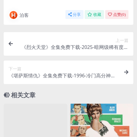
泊客
分享
收藏
点赞(
0
)
上一篇
《烈火天堂》全集免费下载-2025-暗网级稀有度分
享 – 剧情/惊悚 – [瑞士][夸克/百度云]
下一篇
《堪萨斯情仇》全集免费下载-1996-冷门高分神作
分享 – 剧情/犯罪 – [US][百度云]
相关文章