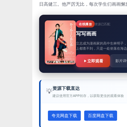
日高健三。他严厉无比，每次学生们画画懈怠
在线播放
资源已匹配
写写画画
立志成为漫画家的高中生林明子
上都查不到，只是一处坐落在海边
立即观看
影片详
资源下载直达
💡
建议使用官方APP转存，以获取更佳的观看体验
夸克网盘下载
百度网盘下载