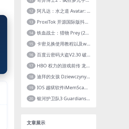
11
阿凡达：水之道 Avatar: The Way of Water (2022) 1080p 2k 4k 中文字幕
12
ProxiTok 开源国际版抖音TikTok网页版 国内网络直连
13
铁血战士：猎物 Prey (2022) 中英字幕 1080P
14
卡密兑换使用教程以及windows使用教程
15
百度云密码大盗V2.30 破解分享链接提取码
16
HBO 权力的游戏前传 龙之家族 House of the Dragon (2022) 中字 1080P 更新4集
17
迪拜的女孩 Dziewczyny z Dubaju (2021) 1080P 中字
18
IOS 越狱软件iMemScan version1.2.6 游戏内存修改器
19
银河护卫队3 Guardians of the Galaxy Vol. 3 (2023)4K高清资源1080p只分享精品
20
文章展示