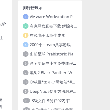
排行榜展示
VMware Workstation Pro 16 永久激活密钥(序列号)
1
电驴
夸克网盘直链下载 解除夸克网盘下载限制 油猴脚本
2
在线电子印章生成器
3
藤由
2000个 steam共享游戏账号 离线steam账号分享
4
史前星球 Prehistoric Planet (2022) 中字 1080p 高清 阿里云盘 2022.5.27已更新全集
5
洋葱学院中小学免费课程集合 云盘下载
6
黑豹2 Black Panther: Wakanda Forever (2022) 高清版
7
OVA巨*エルフ母娘催*#1エルフの国を蹂*する男。汚された女王と姫
8
DeepNude使用方法教程FAQ
9
至
B级文件 B컷 (2022) 韩国大尺度剧情电影 1080P 中字
10
叫
奇异博士2：疯狂多元宇宙 Doctor Strange in the Multiverse of Madness (2022) 高清版1080p