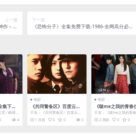
上一篇
下一篇
作 – 纪
《恐怖分子》全集免费下载-1986-全网高分必看
/百度网盘]
– 剧情/犯罪 – [TW][夸克网盘/百度网盘]
电影
电影
全集下载-
《共同警备区》百度云网
《啵me之我的青春
一次看全-爱
盘夸克下载.阿里云盘.中
鬼》百度云网盘夸克
宏 / 帕维斯
片名：《共同警备区》百度云网
片名：《啵me之我的青
]
字.(2000)
阿里云盘.中字.(2026
佳恩 / 简·
盘夸克下载.阿里云盘.中字.(200
鬼》百度云网盘夸克下载
0
4
1 月前
0
0
3
2 周前
0
0
0) 分类：电影...
盘.中字.(2026)...