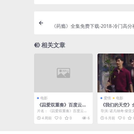
《药瘾》全集免费下载-2018-冷门高分神
录片 – [US][夸克网盘
相关文章
电影
爱情
电影
《囚爱双重奏》百度云网
《我们的天空》
盘夸克下载.阿里云盘.中
2023-1080P
片名：《囚爱双重奏》百度云网
导演: 诺凡纳奇·柴亚文
字.(2026)
情-泰腐[夸克网盘
盘夸克下载.阿里云盘.中字.(202
·索斯里昂 / 里特·萨玛
4 周前
0
0
6
6 月前
0
6) 分类：电影...
博...