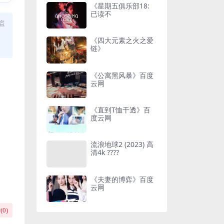
《星期五俱乐部18:
已读不
盗
《四大元素之火之爱
链》
《公寓黑风暴》百度
云网
《直到T恤干透》百
度云网
流浪地球2 (2023) 高
清4k ????
《夫妻的博弈》百度
云网
(
0
)