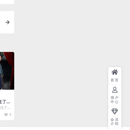
首页
用户
住了
中心
下载.
春住了
)
.阿里云
3
会员
介绍