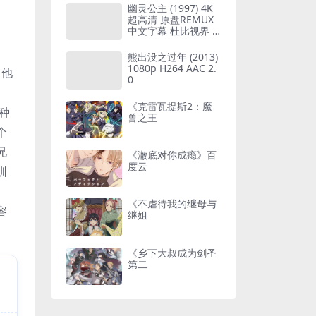
幽灵公主 (1997) 4K
超高清 原盘REMUX
中文字幕 杜比视界 H
DR10 DoVi H265 LP
CM 2.0
熊出没之过年 (2013)
1080p H264 AAC 2.
。他
0
《克雷瓦提斯2：魔
种
兽之王
个
兄
《澈底对你成瘾》百
度云
驯
《不虐待我的继母与
容
继姐
《乡下大叔成为剑圣
第二