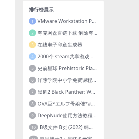
排行榜展示
VMware Workstation Pro 16 永久激活密钥(序列号)
1
夸克网盘直链下载 解除夸克网盘下载限制 油猴脚本
2
在线电子印章生成器
3
2000个 steam共享游戏账号 离线steam账号分享
4
史前星球 Prehistoric Planet (2022) 中字 1080p 高清 阿里云盘 2022.5.27已更新全集
5
洋葱学院中小学免费课程集合 云盘下载
6
黑豹2 Black Panther: Wakanda Forever (2022) 高清版
7
OVA巨*エルフ母娘催*#1エルフの国を蹂*する男。汚された女王と姫
8
DeepNude使用方法教程FAQ
9
B级文件 B컷 (2022) 韩国大尺度剧情电影 1080P 中字
10
奇异博士2：疯狂多元宇宙 Doctor Strange in the Multiverse of Madness (2022) 高清版1080p