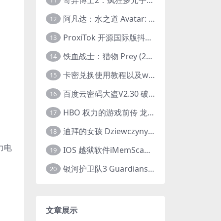
11
阿凡达：水之道 Avatar: The Way of Water (2022) 1080p 2k 4k 中文字幕
12
ProxiTok 开源国际版抖音TikTok网页版 国内网络直连
13
铁血战士：猎物 Prey (2022) 中英字幕 1080P
14
卡密兑换使用教程以及windows使用教程
15
百度云密码大盗V2.30 破解分享链接提取码
16
HBO 权力的游戏前传 龙之家族 House of the Dragon (2022) 中字 1080P 更新4集
17
迪拜的女孩 Dziewczyny z Dubaju (2021) 1080P 中字
18
力电
IOS 越狱软件iMemScan version1.2.6 游戏内存修改器
19
银河护卫队3 Guardians of the Galaxy Vol. 3 (2023)4K高清资源1080p只分享精品
20
文章展示