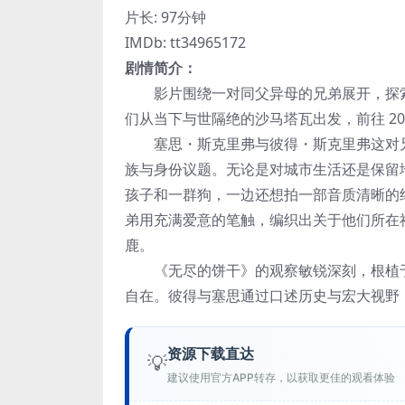
片长: 97分钟
IMDb: tt34965172
剧情简介：
影片围绕一对同父异母的兄弟展开，探索他
们从当下与世隔绝的沙马塔瓦出发，前往 20 
塞思・斯克里弗与彼得・斯克里弗这对兄弟
族与身份议题。无论是对城市生活还是保留
孩子和一群狗，一边还想拍一部音质清晰的
弟用充满爱意的笔触，编织出关于他们所在
鹿。
《无尽的饼干》的观察敏锐深刻，根植于
自在。彼得与塞思通过口述历史与宏大视野，
资源下载直达
💡
建议使用官方APP转存，以获取更佳的观看体验