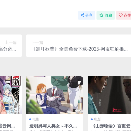
分享
收藏
点赞
上一篇
下一篇
网高分必看
《震耳欲聋》全集免费下载-2025-网友狂刷推荐
/百度网盘]
– 剧情/感人 – [CN][夸克网盘/百度网盘]
电影
电影
度云网盘
透明男与人类女～不久成
《山形物语》百度云