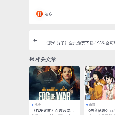
泊客
《恐怖分子》全集免费下载-1986-全
– 剧情/犯罪 – [TW][夸克网盘
相关文章
战争
电影
《战争迷雾》百度云网盘
《朱音落语》百