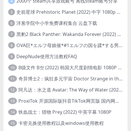
2000个 steam共享游戏账号 离线steam账号分享
4
史前星球 Prehistoric Planet (2022) 中字 1080p 高清 阿里云盘 2022.5.27已更新全集
5
洋葱学院中小学免费课程集合 云盘下载
6
黑豹2 Black Panther: Wakanda Forever (2022) 高清版
7
OVA巨*エルフ母娘催*#1エルフの国を蹂*する男。汚された女王と姫
8
DeepNude使用方法教程FAQ
9
B级文件 B컷 (2022) 韩国大尺度剧情电影 1080P 中字
10
奇异博士2：疯狂多元宇宙 Doctor Strange in the Multiverse of Madness (2022) 高清版1080p
11
阿凡达：水之道 Avatar: The Way of Water (2022) 1080p 2k 4k 中文字幕
12
ProxiTok 开源国际版抖音TikTok网页版 国内网络直连
13
铁血战士：猎物 Prey (2022) 中英字幕 1080P
14
卡密兑换使用教程以及windows使用教程
15