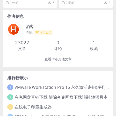
中字.(2026)
e 资源下载： 主演: 奥莉维...
百度云网盘夸克下载.阿里云盘.中
1 年前
5
2 周前
2
字.(2026) ...
作者信息
泊客
等级
永久会员
23027
0
1
文章
评论
收藏
查看作者其他文章
排行榜展示
VMware Workstation Pro 16 永久激活密钥(序列号)
1
夸克网盘直链下载 解除夸克网盘下载限制 油猴脚本
2
在线电子印章生成器
3