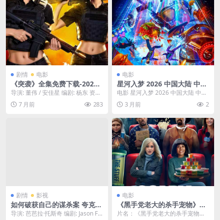
剧情
电影
电影
《突袭》全集免费下载-2026-
星河入梦 2026 中国大陆 中字
4K HDR影迷公认最佳源-4K –
科幻 奇幻 冒险 电影 在线看
导演: 董伟 / 安佳星 编剧: 杨东 资源
电影 星河入梦 2026 中国大陆 中字
动作/犯罪-[ID][夸克网盘/百度
下载：突袭下载阿里云盘,百度云盘,
科幻 奇幻 冒险 电影 在线看 202...
7 月前
283
3 月前
2
网盘]
免...
剧情
影视
电影
如何破获自己的谋杀案 夸克下
《黑手党老大的杀手宠物》百
载中字.(2024)
度云网盘夸克下载.阿里云盘.
导演: 芭芭拉·托斯奇 编剧: Jason Fit
片名：《黑手党老大的杀手宠物》