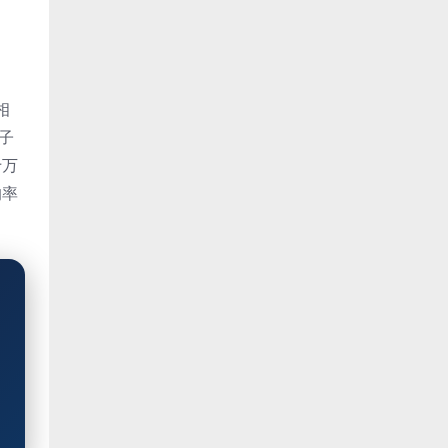
相
子
十万
的率