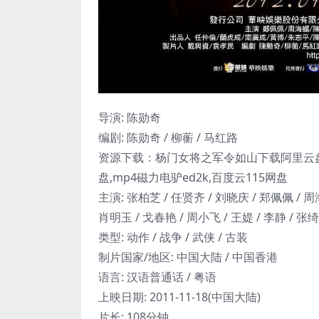
导演: 陈勋奇
编剧: 陈勋奇 / 柳蘅 / 马红路
资源下载：杨门女将之军令如山下载阿里云盘,
盘,mp4磁力电驴ed2k,百度云115网盘
主演: 张柏芝 / 任贤齐 / 刘晓庆 / 郑佩佩 / 周
肖明玉 / 戈春艳 / 周小飞 / 王媞 / 李静 / 张绮
类型: 动作 / 战争 / 武侠 / 古装
制片国家/地区: 中国大陆 / 中国香港
语言: 汉语普通话 / 粤语
上映日期: 2011-11-18(中国大陆)
片长: 108分钟