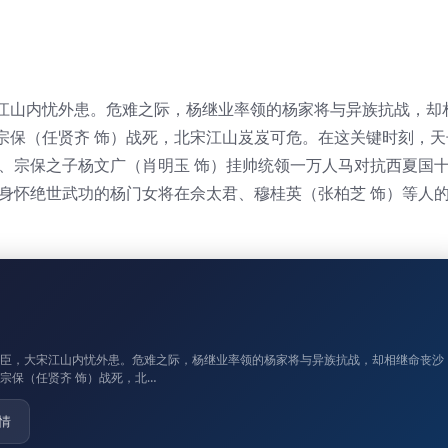
江山内忧外患。危难之际，杨继业率领的杨家将与异族抗战，却
宗保（任贤齐 饰）战死，北宋江山岌岌可危。在这关键时刻，天
军、宗保之子杨文广（肖明玉 饰）挂帅统领一万人马对抗西夏国
，身怀绝世武功的杨门女将在佘太君、穆桂英（张柏芝 饰）等人
不臣，大宋江山内忧外患。危难之际，杨继业率领的杨家将与异族抗战，却相继命丧沙
宗保（任贤齐 饰）战死，北…
情