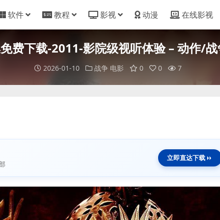
软件
教程
影视
动漫
在线影视
载-2011-影院级视听体验 – 动作/战争 
2026-01-10
战争
电影
0
0
7
立即直达下载
部