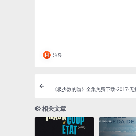
泊客
《极少数的吻》全集免费下载-2017-
分享 – 剧情/爱情 – [ES][夸克网盘
相关文章