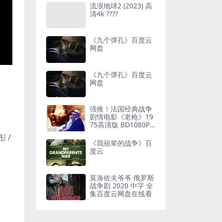
流浪地球2 (2023) 高
清4k ????
《九个弹孔》百度云
网盘
《九个弹孔》百度云
网盘
强推！法国经典战争
剧情电影《老枪》19
75高清版 BD1080P
法语中字资源
彤 /
《我祖辈的战争》百
度云
莫洛佐夫爷爷 俄罗斯
战争剧 2020 中字 全
集百度云网盘在线看