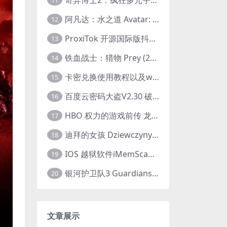
11
阿凡达：水之道 Avatar: The Way of Water (2022) 1080p 2k 4k 中文字幕
12
ProxiTok 开源国际版抖音TikTok网页版 国内网络直连
13
铁血战士：猎物 Prey (2022) 中英字幕 1080P
14
卡密兑换使用教程以及windows使用教程
15
百度云密码大盗V2.30 破解分享链接提取码
16
HBO 权力的游戏前传 龙之家族 House of the Dragon (2022) 中字 1080P 更新4集
17
迪拜的女孩 Dziewczyny z Dubaju (2021) 1080P 中字
18
IOS 越狱软件iMemScan version1.2.6 游戏内存修改器
19
银河护卫队3 Guardians of the Galaxy Vol. 3 (2023)4K高清资源1080p只分享精品
20
文章展示