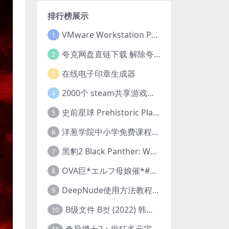
排行榜展示
VMware Workstation Pro 16 永久激活密钥(序列号)
1
夸克网盘直链下载 解除夸克网盘下载限制 油猴脚本
2
在线电子印章生成器
3
2000个 steam共享游戏账号 离线steam账号分享
4
史前星球 Prehistoric Planet (2022) 中字 1080p 高清 阿里云盘 2022.5.27已更新全集
5
洋葱学院中小学免费课程集合 云盘下载
6
黑豹2 Black Panther: Wakanda Forever (2022) 高清版
7
OVA巨*エルフ母娘催*#1エルフの国を蹂*する男。汚された女王と姫
8
DeepNude使用方法教程FAQ
9
B级文件 B컷 (2022) 韩国大尺度剧情电影 1080P 中字
10
奇异博士2：疯狂多元宇宙 Doctor Strange in the Multiverse of Madness (2022) 高清版1080p