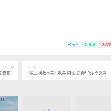
分享
收藏
点赞
上一篇
下一篇
无损音画版
《爱之初欲本善》欧美-同性-豆瓣6.9分 夸克网
/百度网盘]
盘/百度网盘免费下载