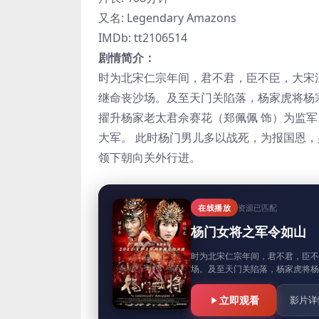
又名: Legendary Amazons
IMDb: tt2106514
剧情简介：
时为北宋仁宗年间，君不君，臣不臣，大宋
继命丧沙场。及至天门关陷落，杨家虎将杨
擢升杨家老太君佘赛花（郑佩佩 饰）为监
大军。 此时杨门男儿多以战死，为报国恩
领下朝向关外行进。
在线播放
资源已匹配
杨门女将之军令如山
时为北宋仁宗年间，君不君，臣
场。及至天门关陷落，杨家虎将杨
立即观看
影片详