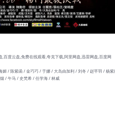
百度云盘,免费在线观看,夸克下载,阿里网盘,迅雷网盘,百度网
海媚 / 陈紫函 / 金巧巧 / 于娜 / 大岛由加利 / 刘冬 / 赵芊羽 / 杨紫
烟 / 午马 / 史梵希 / 任学海 / 林威