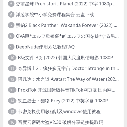
史前星球 Prehistoric Planet (2022) 中字 1080p 高清 阿里云盘 2022.5.27已更新全集
5
洋葱学院中小学免费课程集合 云盘下载
6
黑豹2 Black Panther: Wakanda Forever (2022) 高清版
7
OVA巨*エルフ母娘催*#1エルフの国を蹂*する男。汚された女王と姫
8
DeepNude使用方法教程FAQ
9
B级文件 B컷 (2022) 韩国大尺度剧情电影 1080P 中字
10
奇异博士2：疯狂多元宇宙 Doctor Strange in the Multiverse of Madness (2022) 高清版1080p
11
阿凡达：水之道 Avatar: The Way of Water (2022) 1080p 2k 4k 中文字幕
12
ProxiTok 开源国际版抖音TikTok网页版 国内网络直连
13
铁血战士：猎物 Prey (2022) 中英字幕 1080P
14
卡密兑换使用教程以及windows使用教程
15
百度云密码大盗V2.30 破解分享链接提取码
16