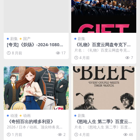
剧集
国产
剧集
[夸克]《炽炀》-2024-1080P
《礼物》百度云网盘夸克下载.
热血复仇爽剧-剧情/悬疑/短
阿里云盘.中字.(2026)
片名：《礼物》百度云网盘夸克下
8 月前
17
剧-[CN]
载.阿里云盘.中字.(2026) 分类：剧
4 月前
7
集 又名...
动漫
动画
剧集
《奇招百出的维多利亚》
《怒呛人生 第二季》百度云网
盘夸克下载.阿里云盘.中字.(20
2026 / 日本 / 动画。顶尖特务克萝
片名：《怒呛人生 第二季》百度云
26)
伊脱离组织后，改名换姓，以维多
网盘夸克下载.阿里云盘.中字.(202
1 月前
2
4 月前
46
利亚的身...
6) 分类...