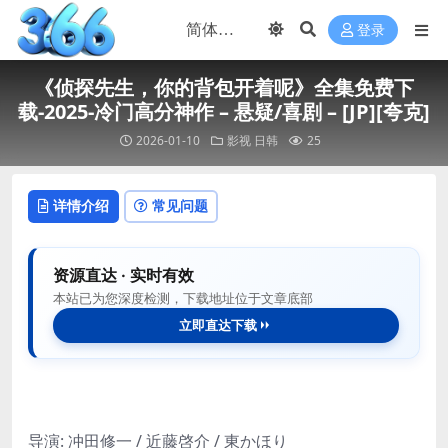
登录
《侦探先生，你的背包开着呢》全集免费下
载-2025-冷门高分神作 – 悬疑/喜剧 – [JP][夸克]
2026-01-10
影视
日韩
25
详情介绍
常见问题
资源直达 · 实时有效
本站已为您深度检测，下载地址位于文章底部
立即直达下载
导演: 冲田修一 / 近藤啓介 / 東かほり