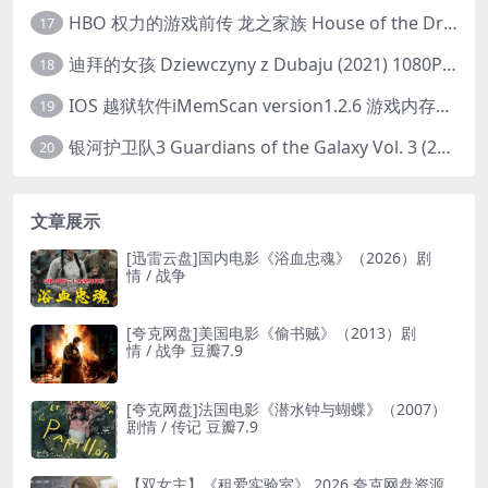
HBO 权力的游戏前传 龙之家族 House of the Dragon (2022) 中字 1080P 更新4集
17
迪拜的女孩 Dziewczyny z Dubaju (2021) 1080P 中字
18
IOS 越狱软件iMemScan version1.2.6 游戏内存修改器
19
银河护卫队3 Guardians of the Galaxy Vol. 3 (2023)4K高清资源1080p只分享精品
20
文章展示
[迅雷云盘]国内电影《浴血忠魂》（2026）剧
情 / 战争
[夸克网盘]美国电影《偷书贼》（2013）剧
情 / 战争 豆瓣7.9
[夸克网盘]法国电影《潜水钟与蝴蝶》（2007）
剧情 / 传记 豆瓣7.9
【双女主】《租爱实验室》 2026 夸克网盘资源