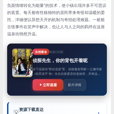
负面情绪转化为能量”的技术，使小镇出现许多不可思议
的装置。每天都有性格独特的居民带来奇怪却温暖的委
托，洋辅便以异想天开的机制与奇招处理难题。一桩桩
古怪事件在笑声中解决，也让人与人之间的羁绊在这座
温泉街悄然升温。
在线播放
资源已匹配
侦探先生，你的背包开着呢
乡下温泉街“西谷温泉”里，侦探兼发明家一之濑洋辅
（松田龙平 饰）住在自家废弃的老旅馆，并将这里
改造成充满离奇发明品的侦探事务所。曾在美国成
功开发“将负面情绪转化…
立即观看
影片详情
资源下载直达
💡