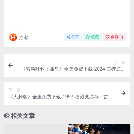
泊客
分享
收藏
点赞(
0
)
上一篇
《紧急呼救：孤星》全集免费下载-2024-口碑逆天
反转片 – 剧情/动作 – [US][夸克/百度云]
下一篇
《大刺客》全集免费下载-1997-收藏党必存 – 古装/
武侠 – [CN][夸克/百度云]
相关文章