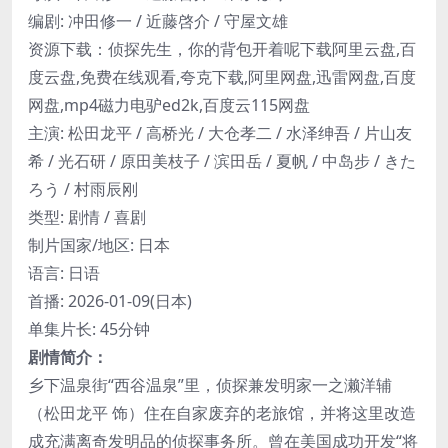
编剧: 冲田修一 / 近藤啓介 / 守屋文雄
资源下载：侦探先生，你的背包开着呢下载阿里云盘,百
度云盘,免费在线观看,夸克下载,阿里网盘,迅雷网盘,百度
网盘,mp4磁力电驴ed2k,百度云115网盘
主演: 松田龙平 / 高桥光 / 大仓孝二 / 水泽绅吾 / 片山友
希 / 光石研 / 原田美枝子 / 滨田岳 / 夏帆 / 中岛步 / きた
ろう / 村雨辰刚
类型: 剧情 / 喜剧
制片国家/地区: 日本
语言: 日语
首播: 2026-01-09(日本)
单集片长: 45分钟
剧情简介：
乡下温泉街“西谷温泉”里，侦探兼发明家一之濑洋辅
（松田龙平 饰）住在自家废弃的老旅馆，并将这里改造
成充满离奇发明品的侦探事务所。曾在美国成功开发“将