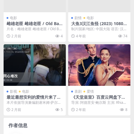
电影
剧情
电影
雌雄老匪 雌雄老匪 / Old Ban
大鱼3汉江鱼怪 (2023) 1080中
dits / Velhos Bandidos
字
片名：雌雄老匪 雌雄老匪 / Old Ba
制片国家/地区: 中国大陆 语言: 汉语
ndits / Velhos Band...
普通话 上映日期: 2023-01-15...
2 月前
4
4 年前
74
影视
电影
喜剧
爱情
最近最想安利的爱情片来了！
《天堂皇室》百度云网盘下载.
《同心难改》 2008 未删减 限
阿里云盘.英语中字.(2023)
本片依据导演兼编剧谢米姆·萨尔弗
导演: 阿德里安·鲍尔斯 主演: Rhiann
时转存
所撰写的自传小说改编而成
on Fish / Mitchel...
2 月前
5
2 年前
8
作者信息