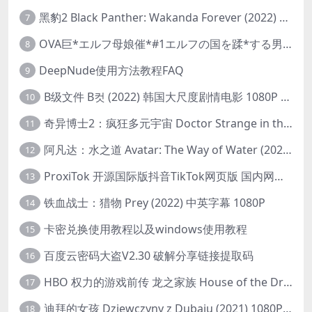
黑豹2 Black Panther: Wakanda Forever (2022) 高清版
7
OVA巨*エルフ母娘催*#1エルフの国を蹂*する男。汚された女王と姫
8
DeepNude使用方法教程FAQ
9
B级文件 B컷 (2022) 韩国大尺度剧情电影 1080P 中字
10
奇异博士2：疯狂多元宇宙 Doctor Strange in the Multiverse of Madness (2022) 高清版1080p
11
阿凡达：水之道 Avatar: The Way of Water (2022) 1080p 2k 4k 中文字幕
12
ProxiTok 开源国际版抖音TikTok网页版 国内网络直连
13
铁血战士：猎物 Prey (2022) 中英字幕 1080P
14
卡密兑换使用教程以及windows使用教程
15
百度云密码大盗V2.30 破解分享链接提取码
16
HBO 权力的游戏前传 龙之家族 House of the Dragon (2022) 中字 1080P 更新4集
17
迪拜的女孩 Dziewczyny z Dubaju (2021) 1080P 中字
18