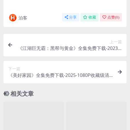
泊客
分享
收藏
点赞(
0
)
上一篇
《江湖巨无霸：黑帮与黄金》全集免费下载-2023-1
080P全平台热门搜索 – 纪录片/社会 – [CN][夸克网
盘]
下一篇
《美好家园》全集免费下载-2025-1080P收藏级清
晰度 – 剧情 – [波兰][夸克网盘/百度网盘]
相关文章