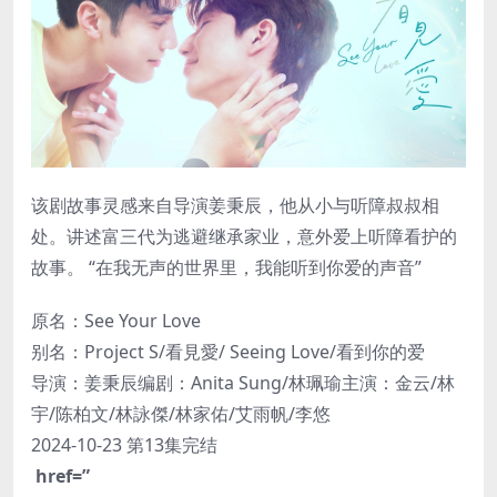
该剧故事灵感来自导演姜秉辰，他从小与听障叔叔相
处。讲述富三代为逃避继承家业，意外爱上听障看护的
故事。 “在我无声的世界里，我能听到你爱的声音”
原名：
See Your Love
别名：
Project S
/
看見愛
/
Seeing Love
/
看到你的爱
导演：
姜秉辰
编剧：
Anita Sung
/
林珮瑜
主演：
金云
/
林
宇
/
陈柏文
/
林詠傑
/
林家佑
/
艾雨帆
/
李悠
2024-10-23 第13集完结
href=”