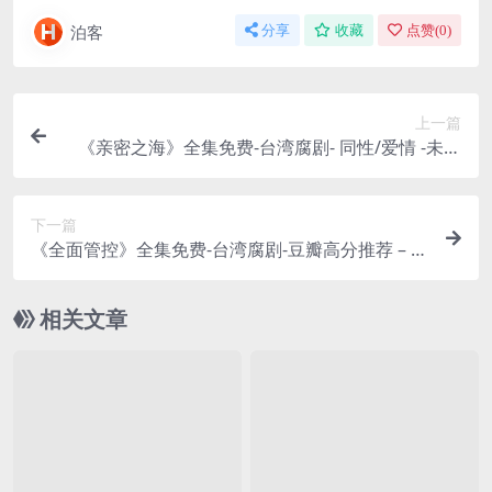
泊客
分享
收藏
点赞(
0
)
上一篇
《亲密之海》全集免费-台湾腐剧- 同性/爱情 -未删
减-限时转存[阿里/夸克云盘]
下一篇
《全面管控》全集免费-台湾腐剧-豆瓣高分推荐 – 同
性/剧情 -未删减-限时转存[阿里/夸克/百度网盘]
相关文章