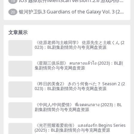
IOS 越狱软件iMemScan version1.2.6 游戏内存修改器
19
银河护卫队3 Guardians of the Galaxy Vol. 3 (2023)4K高清资源1080p只分享精品
20
文章展示
《佐原老师与土岐同学》 佐原先生と土岐くん (2
023)：BL剧集剧情简介与夸克网盘资源
《星期三俱乐部》 คนกลางแล้วไง (2023)：BL剧
集剧情简介与夸克网盘资源
《昨日的美食2》 きのう何食べた？ Season 2 (2
023)：BL剧集剧情简介与夸克网盘资源
《中间人/中间爱情》 พี่เจตคนกลาง (2023)：BL
剧集剧情简介与夸克网盘资源
《光芒照耀着爱前传》 แสงส่องรัก Begins Series
(2025)：BL剧集剧情简介与夸克网盘资源