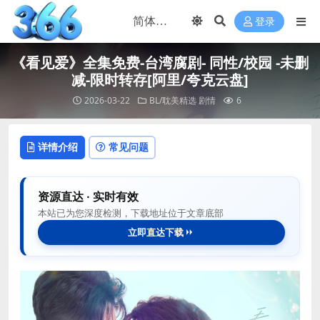
登录
《看见爱》全集免费-台湾腐剧- 同性/校园 -未删
减-限时转存[阿里/夸克云盘]
2026-03-22
BL/耽美精选
剧情
6
详情介绍
常见问题
资源直达 · 实时有效
本站已为您深度检测，下载地址位于文章底部
立即直达下载