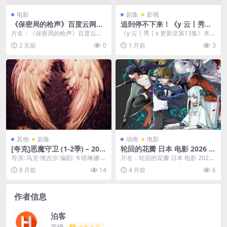
电影
剧集
影视
《保密局的枪声》百度云网盘
追到停不下来！《y 云丨秀丨x
夸克下载.阿里云盘.中字.(197
更新至第13集》 未删减 限时
片名：《保密局的枪声》百度云网
《y 云丨秀丨x 更新至第13集》本次
9)
转存 – 电视剧 夸克网盘 高清
盘夸克下载.阿里云盘.中字.(1979)
更新已整理为最新剧集内容，适合
2 天前
0
1 月前
3
转存
分类：电...
继续追更或补...
其他
剧集
动画
电影
[夸克]恶魔守卫 (1-2季) – 202
轮回的花瓣 日本 电影 2026 动
2 – 1080P暗黑超级英雄 – 动
画 中字 高清 下载
导演: 马克·维吉尔 编剧: 卡塔琳娜·
片名：轮回的花瓣 日本 电影 2026
作/动画/科幻 -[US]
阿圭勒·玛斯特蕾塔 资源下载：恶魔
动画 中字 高清 下载 分类：电影 又
8 月前
14
4 月前
6
守卫 ...
名...
作者信息
泊客