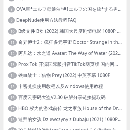
OVA巨*エルフ母娘催*#1エルフの国を蹂*する男。汚された女王と姫
8
DeepNude使用方法教程FAQ
9
B级文件 B컷 (2022) 韩国大尺度剧情电影 1080P 中字
10
奇异博士2：疯狂多元宇宙 Doctor Strange in the Multiverse of Madness (2022) 高清版1080p
11
阿凡达：水之道 Avatar: The Way of Water (2022) 1080p 2k 4k 中文字幕
12
ProxiTok 开源国际版抖音TikTok网页版 国内网络直连
13
铁血战士：猎物 Prey (2022) 中英字幕 1080P
14
卡密兑换使用教程以及windows使用教程
15
百度云密码大盗V2.30 破解分享链接提取码
16
HBO 权力的游戏前传 龙之家族 House of the Dragon (2022) 中字 1080P 更新4集
17
迪拜的女孩 Dziewczyny z Dubaju (2021) 1080P 中字
18