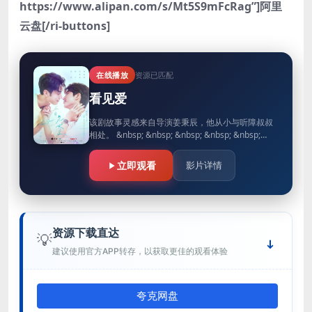
https://www.alipan.com/s/Mt5S9mFcRag”]阿里
云盘[/ri-buttons]
在线播放
资源已匹配
看见爱
该剧故事灵感来自导演姜秉辰，他从小与听障叔叔
相处。 &nbsp; &nbsp; &nbsp; &nbsp; &nbsp;…
立即观看
影片详情
资源下载直达
💡
建议使用官方APP转存，以获取更佳的观看体验
夸克网盘