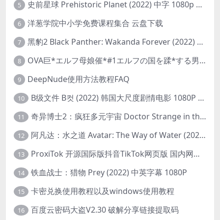
史前星球 Prehistoric Planet (2022) 中字 1080p 高清 阿里云盘 2022.5.27已更新全集
5
洋葱学院中小学免费课程集合 云盘下载
6
黑豹2 Black Panther: Wakanda Forever (2022) 高清版
7
OVA巨*エルフ母娘催*#1エルフの国を蹂*する男。汚された女王と姫
8
DeepNude使用方法教程FAQ
9
B级文件 B컷 (2022) 韩国大尺度剧情电影 1080P 中字
10
奇异博士2：疯狂多元宇宙 Doctor Strange in the Multiverse of Madness (2022) 高清版1080p
11
阿凡达：水之道 Avatar: The Way of Water (2022) 1080p 2k 4k 中文字幕
12
ProxiTok 开源国际版抖音TikTok网页版 国内网络直连
13
铁血战士：猎物 Prey (2022) 中英字幕 1080P
14
卡密兑换使用教程以及windows使用教程
15
百度云密码大盗V2.30 破解分享链接提取码
16