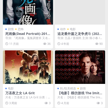
剧情
恐怖
动作
电影
死画像(Dead Portrait)-2015-
追龙番外篇之龙争虎斗 (2023)
恐怖-免费下载 🖼️一个画家专
1080中字
导演: 『死画像』蒐集調査班 又名:
导演: 王晶 / 姜国民 主演: 陈小春 /
门为死者绘制“遗像”，但他画
隔墙有鬼（台） 资源下载：死画像
王浩信 / 郑则仕 / 林子善 /...
11 月前
36
4 年前
90
出的每一幅肖像，似乎都带有
下载阿里云...
死者的怨念，并会给买家带来
厄运🖼️｜
电影
BL/耽美精选
剧情
万圣夜之女 LA Grit
【电影】模仿游戏 The Imitat
ion Game / 传记 / 战争（201
片名：万圣夜之女 LA Grit 分类：电
片名：【电影】模仿游戏 The Imita
4） 网盘保存
影 详情介绍 《万圣夜之女》免费在
tion Game / 传记 / 战争...
3 周前
3
4 月前
3
线观...