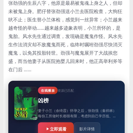
张劲强的生辰八字，他原是最易被鬼魂上身之人，但却
未被鬼上身。肥仔替张劲强送小兰去医院检查，大狗狂
吠不止；医生替小兰体检，感觉到一丝异常；小兰越来
越奇怪的举动……越来越多迹象表明，小兰所怀的，是
鬼胎。风水先生通过调查，发现确是魔鬼作怪。风水先
生作法消灾却不敌魔鬼而死，临终时嘱咐劲强尽快消灭
魔鬼，以免其投胎转世。劲强与魔鬼展开了大战挨您
盛，而当他妻子从医院抱婴儿回来时，他正高举利斧等
在门后 ……
在线播放
资源已匹配
凶榜
妻子小兰（余绮霞）怀孕之后，张劲强（秦祥林）
每份工所做时长都很有限，考虑到自己学历低、技
能少，他并没多在意，只在又一次失业后更加勤力
地找新工，无奈运气不佳。两人…
立即观看
影片详情