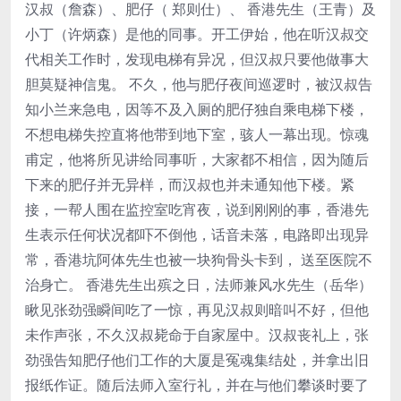
汉叔（詹森）、肥仔（ 郑则仕）、 香港先生（王青）及
小丁（许炳森）是他的同事。开工伊始，他在听汉叔交
代相关工作时，发现电梯有异况，但汉叔只要他做事大
胆莫疑神信鬼。 不久，他与肥仔夜间巡逻时，被汉叔告
知小兰来急电，因等不及入厕的肥仔独自乘电梯下楼，
不想电梯失控直将他带到地下室，骇人一幕出现。惊魂
甫定，他将所见讲给同事听，大家都不相信，因为随后
下来的肥仔并无异样，而汉叔也并未通知他下楼。紧
接，一帮人围在监控室吃宵夜，说到刚刚的事，香港先
生表示任何状况都吓不倒他，话音未落，电路即出现异
常，香港坑阿体先生也被一块狗骨头卡到， 送至医院不
治身亡。 香港先生出殡之日，法师兼风水先生（岳华）
瞅见张劲强瞬间吃了一惊，再见汉叔则暗叫不好，但他
未作声张，不久汉叔毙命于自家屋中。汉叔丧礼上，张
劲强告知肥仔他们工作的大厦是冤魂集结处，并拿出旧
报纸作证。随后法师入室行礼，并在与他们攀谈时要了