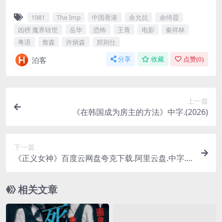
1981
The Imp
中国香港
余允抗
余绮霞
凶榜 魔界转世
岳华
恐怖
王青
电影
秦祥林
粤语
詹森
许炳森
郑则仕
泊客
分享
收藏
点赞(
0
)
上一篇
《在韩国成为房主的方法》中字.(2026)
下一篇
《正义女神》百度云网盘夸克下载.阿里云盘.中字.(2
026)
相关文章