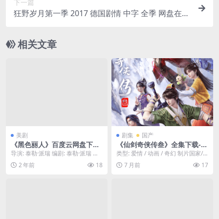
下一篇
狂野岁月第一季 2017 德国剧情 中字 全季 网盘在线
看
相关文章
美剧
剧集
国产
《黑色丽人》百度云网盘下载.
《仙剑奇侠传叁》全集下载-2
阿里云盘.英语中字.(2024)
025-热门资源直达收集 – 奇
导演: 泰勒·派瑞 编剧: 泰勒·派瑞 资
类型: 爱情 / 动画 / 奇幻 制片国家/
幻/武侠 – [CN][夸克/百度云]
源下载：黑色丽人下载阿里云盘,百
地区: 中国大陆 资源下载：仙剑奇
2 年前
18
7 月前
17
度云盘...
侠...