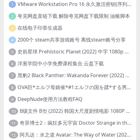
VMware Workstation Pro 16 永久激活密钥(序列号)
1
夸克网盘直链下载 解除夸克网盘下载限制 油猴脚本
2
在线电子印章生成器
3
2000个 steam共享游戏账号 离线steam账号分享
4
史前星球 Prehistoric Planet (2022) 中字 1080p 高清 阿里云盘 2022.5.27已更新全集
5
洋葱学院中小学免费课程集合 云盘下载
6
黑豹2 Black Panther: Wakanda Forever (2022) 高清版
7
OVA巨*エルフ母娘催*#1エルフの国を蹂*する男。汚された女王と姫
8
DeepNude使用方法教程FAQ
9
B级文件 B컷 (2022) 韩国大尺度剧情电影 1080P 中字
10
奇异博士2：疯狂多元宇宙 Doctor Strange in the Multiverse of Madness (2022) 高清版1080p
11
阿凡达：水之道 Avatar: The Way of Water (2022) 1080p 2k 4k 中文字幕
12