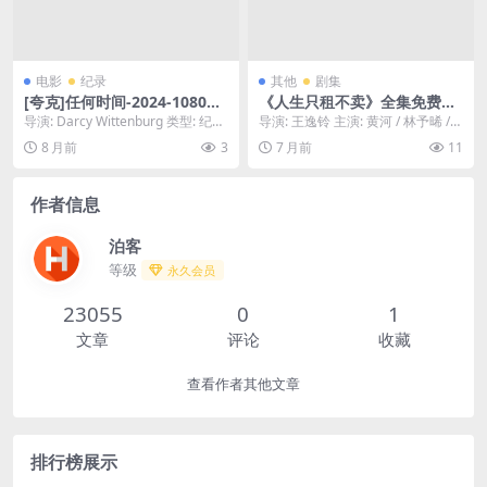
电影
纪录
其他
剧集
[夸克]任何时间-2024-1080P
《人生只租不卖》全集免费下
中字首发-剧情/动作-[US]
载-2026-热门资源直达 – 剧
导演: Darcy Wittenburg 类型: 纪录
导演: 王逸铃 主演: 黄河 / 林予晞 /
情/生活 – [CN][夸克网盘/百度
片 / 冒险 资源下载：任...
陈妍霏 / 王真琳 / 谢章颖 /...
8 月前
3
7 月前
11
网盘]
作者信息
泊客
等级
永久会员
23055
0
1
文章
评论
收藏
查看作者其他文章
排行榜展示