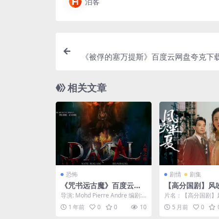
泊客
《被俘的塞万提斯》百度云网盘夸克下载
盘.中字
相关文章
恐怖
剧情
剧集
《咒书远古魔》百度云网
【高分国剧】风吹
盘夸克下载.阿里云盘.中
022)全36集 4
导演: Mohd Pierre Andre 编剧:
片名：【高分国剧】风
字.(2025)
【赵丽颖/欧豪
Mohd Pierre An...
022)全36集 4K国
1 年前
0
0
10
5 月前
0
颖/欧豪】 ...
盘】