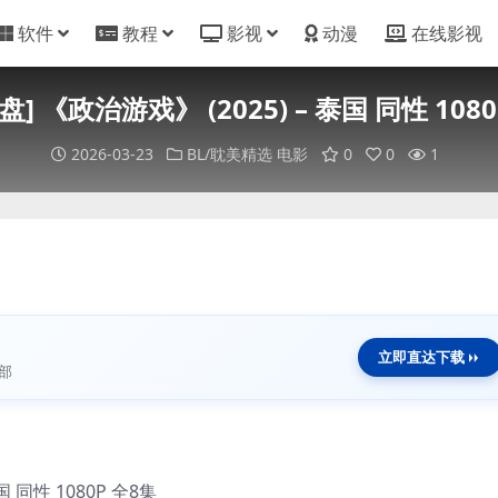
软件
教程
影视
动漫
在线影视
] 《政治游戏》 (2025) – 泰国 同性 108
2026-03-23
BL/耽美精选
电影
0
0
1
立即直达下载
部
国 同性 1080P 全8集