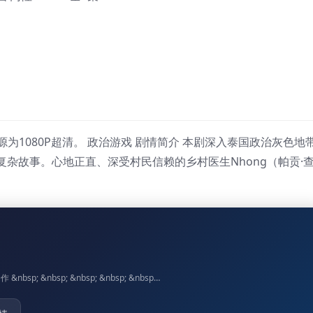
源为1080P超清。 政治游戏 剧情简介 本剧深入泰国政治灰色地
杂故事。心地正直、深受村民信赖的乡村医生Nhong（帕贡·
 &nbsp; &nbsp; &nbsp; &nbsp; &nbsp…