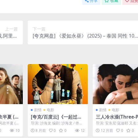
分享
收藏
点赞
上一篇
下一篇
.阿里云
[夸克网盘] 《爱如永昼》 (2025) – 泰国 同性 108
.(2025)
0P
剧情
电影
剧情
电影
半夏 (2
[夸克/百度云]《一起过家
三人冷水澡(Three-P
K国语中字
家》-2025-1080P爆笑喜
n Cold Shower)-2
吹半夏 (2
导演: 沙海龙 编剧: 沙海龙 / 佟亮
导演: 安东尼·寇迪耶 又名
】【夸克网
剧-喜剧/家庭[CN]
剧/剧情-免费下载 
语中字【赵丽
资源下载：一起过家家下载阿里
/ 冰冷的阵雨 / Cold Showe
0
10
8 月前
0
0
12
12 月前
0
0
云盘,百度...
合租的好朋友，因为