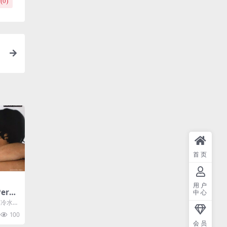
(
0
)
首页
用户
erso
中心
025-喜
: 冷水浴
三个
...
100
热水
会员