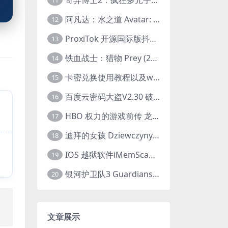
11
阿凡达：水之道 Avatar: The Way of Water (2022) 1080p 2k 4k 中文字幕
12
ProxiTok 开源国际版抖音TikTok网页版 国内网络直连
13
铁血战士：猎物 Prey (2022) 中英字幕 1080P
14
卡密兑换使用教程以及windows使用教程
15
百度云密码大盗V2.30 破解分享链接提取码
16
HBO 权力的游戏前传 龙之家族 House of the Dragon (2022) 中字 1080P 更新4集
17
迪拜的女孩 Dziewczyny z Dubaju (2021) 1080P 中字
18
IOS 越狱软件iMemScan version1.2.6 游戏内存修改器
19
银河护卫队3 Guardians of the Galaxy Vol. 3 (2023)4K高清资源1080p只分享精品
20
，
文章展示