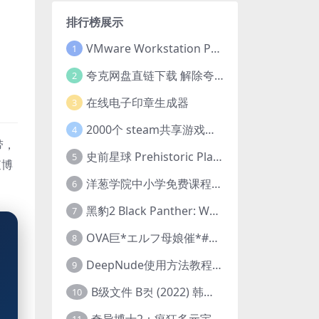
排行榜展示
VMware Workstation Pro 16 永久激活密钥(序列号)
1
夸克网盘直链下载 解除夸克网盘下载限制 油猴脚本
2
在线电子印章生成器
3
2000个 steam共享游戏账号 离线steam账号分享
4
带，
史前星球 Prehistoric Planet (2022) 中字 1080p 高清 阿里云盘 2022.5.27已更新全集
5
查博
洋葱学院中小学免费课程集合 云盘下载
6
黑豹2 Black Panther: Wakanda Forever (2022) 高清版
7
OVA巨*エルフ母娘催*#1エルフの国を蹂*する男。汚された女王と姫
8
DeepNude使用方法教程FAQ
9
B级文件 B컷 (2022) 韩国大尺度剧情电影 1080P 中字
10
奇异博士2：疯狂多元宇宙 Doctor Strange in the Multiverse of Madness (2022) 高清版1080p