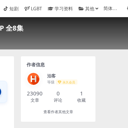
短剧
LGBT
学习资料
其他
0P 全8集
作者信息
泊客
等级
永久会员
23090
0
1
文章
评论
收藏
查看作者其他文章