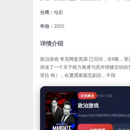
分类：
电影
年份：
2025
详情介绍
政治游戏 夸克网盘资源 已完结，全8集，资
讲述了一个关于权力角逐与意外情愫交织的复
里拉 饰），在遭遇家庭悲剧后，不得
在线播放
资源已匹配
政治游戏
Asava Film与MONO ORIGINAL合作