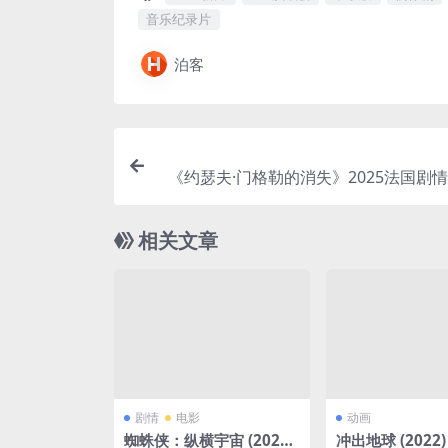
音乐纪录片
泊客
《约瑟夫·门格勒的消失》2025法国剧情
集免费-中字-夸克/百度云[
相关文章
剧情
电影
动画
蜘蛛侠：纵横宇宙 (2023)
冲出地球 (2022)