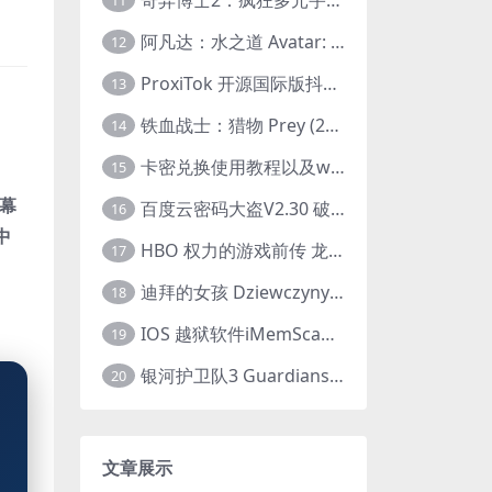
11
阿凡达：水之道 Avatar: The Way of Water (2022) 1080p 2k 4k 中文字幕
12
ProxiTok 开源国际版抖音TikTok网页版 国内网络直连
13
铁血战士：猎物 Prey (2022) 中英字幕 1080P
14
卡密兑换使用教程以及windows使用教程
15
幕
百度云密码大盗V2.30 破解分享链接提取码
16
中
HBO 权力的游戏前传 龙之家族 House of the Dragon (2022) 中字 1080P 更新4集
17
迪拜的女孩 Dziewczyny z Dubaju (2021) 1080P 中字
18
IOS 越狱软件iMemScan version1.2.6 游戏内存修改器
19
银河护卫队3 Guardians of the Galaxy Vol. 3 (2023)4K高清资源1080p只分享精品
20
文章展示