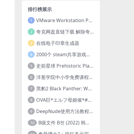
排行榜展示
VMware Workstation Pro 16 永久激活密钥(序列号)
1
夸克网盘直链下载 解除夸克网盘下载限制 油猴脚本
2
在线电子印章生成器
3
2000个 steam共享游戏账号 离线steam账号分享
4
史前星球 Prehistoric Planet (2022) 中字 1080p 高清 阿里云盘 2022.5.27已更新全集
5
洋葱学院中小学免费课程集合 云盘下载
6
黑豹2 Black Panther: Wakanda Forever (2022) 高清版
7
OVA巨*エルフ母娘催*#1エルフの国を蹂*する男。汚された女王と姫
8
DeepNude使用方法教程FAQ
9
B级文件 B컷 (2022) 韩国大尺度剧情电影 1080P 中字
10
奇异博士2：疯狂多元宇宙 Doctor Strange in the Multiverse of Madness (2022) 高清版1080p