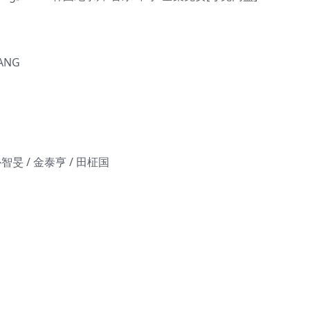
ANG
朴智旻 / 金泰亨 / 田柾国