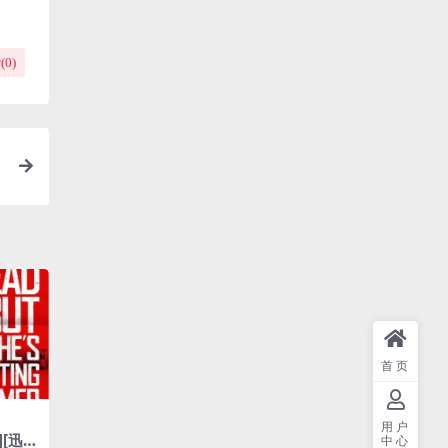
(
0
)
首页
用户
][迅雷
中心