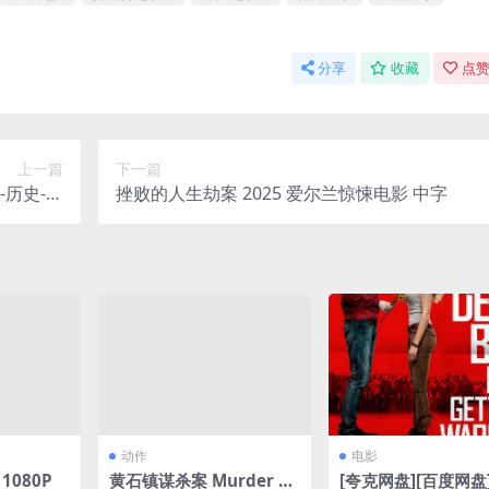
分享
收藏
点赞
上一篇
下一篇
-历史-全
挫败的人生劫案 2025 爱尔兰惊悚电影 中字
夸克网盘]
动作
电影
 1080P
黄石镇谋杀案 Murder at
[夸克网盘][百度网盘