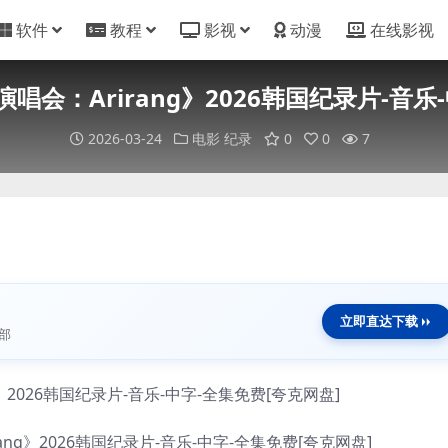
软件
教程
影视
动漫
在线影视
ck 演唱会：Arirang》2026韩国纪录片-
2026-03-24
电影
纪录
0
0
7
立即直达下载
部
rirang》2026韩国纪录片-音乐-中字-全集免费[夸克网盘]