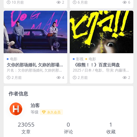
10 月前
2
6 月前
6
下载✍️深入探究美国传奇“酒
网盘]
百...
鬼诗人”查尔斯·布考斯基的生
活、创作与不羁人生，一部充
满原始力量的纪录片。✍️｜ U
S
电影
影视
电影
欠你的那场婚礼 欠妳的那場婚
《棕熊！！》百度云网盘
禮 / Dogman
片名：欠你的那场婚礼 欠妳的那場
2025 / 日本 / 电影。导演: 内藤瑛亮
婚禮 / Dogman 分类：电影 详情介
编剧: 内藤瑛亮 主演: 铃木福...
2 月前
4
2 月前
2
绍 《...
作者信息
泊客
等级
永久会员
23055
0
1
文章
评论
收藏