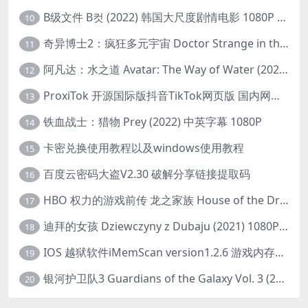
B级文件 B컷 (2022) 韩国大尺度剧情电影 1080P 中字
10
奇异博士2：疯狂多元宇宙 Doctor Strange in the Multiverse of Madness (2022) 高清版1080p
11
阿凡达：水之道 Avatar: The Way of Water (2022) 1080p 2k 4k 中文字幕
12
ProxiTok 开源国际版抖音TikTok网页版 国内网络直连
13
铁血战士：猎物 Prey (2022) 中英字幕 1080P
14
卡密兑换使用教程以及windows使用教程
15
百度云密码大盗V2.30 破解分享链接提取码
16
HBO 权力的游戏前传 龙之家族 House of the Dragon (2022) 中字 1080P 更新4集
17
迪拜的女孩 Dziewczyny z Dubaju (2021) 1080P 中字
18
IOS 越狱软件iMemScan version1.2.6 游戏内存修改器
19
银河护卫队3 Guardians of the Galaxy Vol. 3 (2023)4K高清资源1080p只分享精品
20