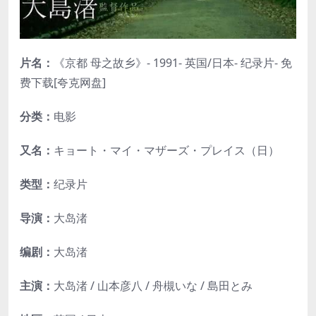
片名：
《京都 母之故乡》- 1991- 英国/日本- 纪录片- 免
费下载[夸克网盘]
分类：
电影
又名：
キョート・マイ・マザーズ・プレイス（日）
类型：
纪录片
导演：
大岛渚
编剧：
大岛渚
主演：
大岛渚 / 山本彦八 / 舟槻いな / 島田とみ