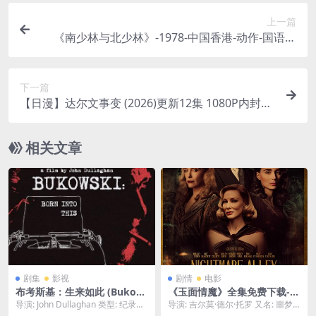
上一篇
《南少林与北少林》-1978-中国香港-动作-国语中
字-免费下载[夸克网盘]
下一篇
【日漫】达尔文事变 (2026)更新12集 1080P内封多
国字幕【夸克网盘】
相关文章
剧集
影视
剧情
电影
布考斯基：生来如此 (Bukow
《玉面情魔》全集免费下载-2
ski: Born into This) – 2003 –
021-全网难找版本收集 – 剧
导演: John Dullaghan 类型: 纪录片
导演: 吉尔莫·德尔·托罗 又名: 噩梦
纪录片/传记 – 百度网盘免费
情/惊悚 – [US][夸克网盘/百度
/ 传记 制片国家/地区:...
巷 / 夜路(台) 资源下载：玉面情魔