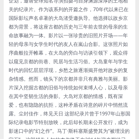
企划，邀请全球知名导演拍摄与自身渊源深厚的土地相
关的纪录片。作为该系列的开篇之作，70年代以来已在
国际影坛声名卓著的大岛渚受邀执导。他选择以故乡京
都为背景，将这座古都的历史与三年前去世的母亲的生
命故事融为一体。影片以一张珍贵的旧照片开场——年
轻的母亲与女学生时代的友人在嵐山合影。这张照片如
序曲般拉开帷幕，在大岛的旁白与访谈引领下，观众得
以窥见京都的街巷、民居与生活习俗。大岛童年与学生
时代的回忆层层浮现，乡愁之旅逐渐揭开他对故乡的复
杂情感。然而，镜头下的京都并非只有典雅与美丽。影
片深入挖掘古都的旧俗与传统如何束缚人心，以及母亲
在其中坚韧生活的身影。大岛对京都的情感，既有深
爱，也有隐隐的抗拒，这种矛盾在诗意的碎片中悄然流
露。尘封佳作，终见天日 这部纪录片曾于1997年山形国
际纪录电影节特别放映，此后却长期未公开发行，成为
影迷口中的“幻之作”。马丁·斯科塞斯盛赞其为“被埋没的