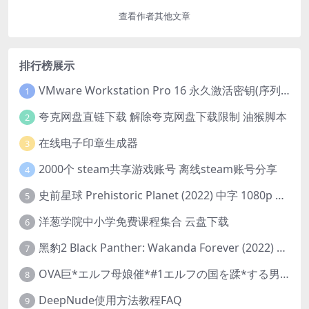
查看作者其他文章
排行榜展示
VMware Workstation Pro 16 永久激活密钥(序列号)
1
夸克网盘直链下载 解除夸克网盘下载限制 油猴脚本
2
在线电子印章生成器
3
2000个 steam共享游戏账号 离线steam账号分享
4
史前星球 Prehistoric Planet (2022) 中字 1080p 高清 阿里云盘 2022.5.27已更新全集
5
洋葱学院中小学免费课程集合 云盘下载
6
黑豹2 Black Panther: Wakanda Forever (2022) 高清版
7
OVA巨*エルフ母娘催*#1エルフの国を蹂*する男。汚された女王と姫
8
DeepNude使用方法教程FAQ
9