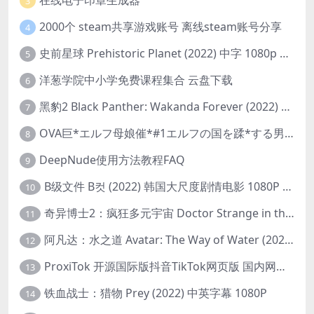
在线电子印章生成器
3
2000个 steam共享游戏账号 离线steam账号分享
4
史前星球 Prehistoric Planet (2022) 中字 1080p 高清 阿里云盘 2022.5.27已更新全集
5
洋葱学院中小学免费课程集合 云盘下载
6
黑豹2 Black Panther: Wakanda Forever (2022) 高清版
7
OVA巨*エルフ母娘催*#1エルフの国を蹂*する男。汚された女王と姫
8
DeepNude使用方法教程FAQ
9
B级文件 B컷 (2022) 韩国大尺度剧情电影 1080P 中字
10
奇异博士2：疯狂多元宇宙 Doctor Strange in the Multiverse of Madness (2022) 高清版1080p
11
阿凡达：水之道 Avatar: The Way of Water (2022) 1080p 2k 4k 中文字幕
12
ProxiTok 开源国际版抖音TikTok网页版 国内网络直连
13
铁血战士：猎物 Prey (2022) 中英字幕 1080P
14