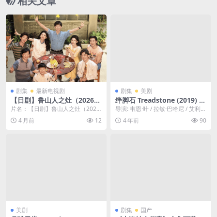
相关文章
剧集
最新电视剧
剧集
美剧
【日剧】鲁山人之灶（2026）
绊脚石 Treadstone (2019) 1
剧情 夸克网盘保存
080中字
片名：【日剧】鲁山人之灶（202
导演: 韦恩·叶 / 拉敏·巴哈尼 / 艾利克
6） 剧情 夸克网盘保存 分类：剧集
斯·格雷夫斯 编剧: 泰勒·希塞尔...
4 月前
12
4 年前
90
类型：剧情...
美剧
剧集
国产