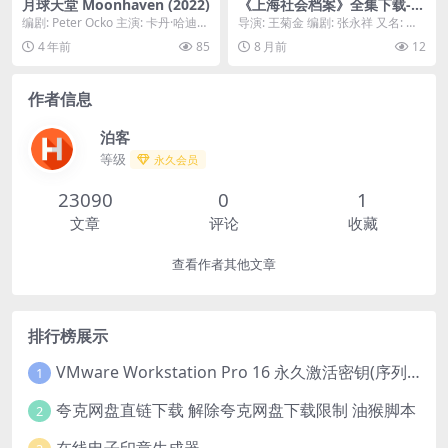
月球天堂 Moonhaven (2022)
《上海社会档案》全集下载-1
981-1080P极速提取 – 犯罪/
编剧: Peter Ocko 主演: 卡丹·哈迪森
导演: 王菊金 编剧: 张永祥 又名: 上
剧情 – [CN][夸克/百度云]
/ 阿玛拉·卡兰 / 乔·曼...
海社曾 / 少女初夜权 / On th...
4 年前
85
8 月前
12
作者信息
泊客
等级
永久会员
23090
0
1
文章
评论
收藏
查看作者其他文章
排行榜展示
VMware Workstation Pro 16 永久激活密钥(序列号)
1
夸克网盘直链下载 解除夸克网盘下载限制 油猴脚本
2