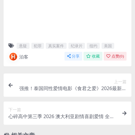
悬疑
犯罪
真实案件
纪录片
纽约
美国
泊客
分享
收藏
点赞(
0
)
上一篇
强推！泰国同性爱情电影《食君之爱》2026最新资
源 中字版 限时下载
下一篇
心碎高中第三季 2026 澳大利亚剧情喜剧爱情 全季
已完结 中字