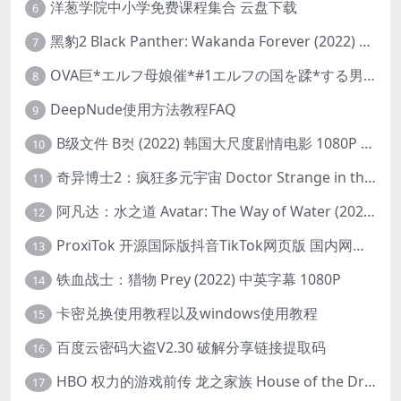
洋葱学院中小学免费课程集合 云盘下载
6
黑豹2 Black Panther: Wakanda Forever (2022) 高清版
7
OVA巨*エルフ母娘催*#1エルフの国を蹂*する男。汚された女王と姫
8
DeepNude使用方法教程FAQ
9
B级文件 B컷 (2022) 韩国大尺度剧情电影 1080P 中字
10
奇异博士2：疯狂多元宇宙 Doctor Strange in the Multiverse of Madness (2022) 高清版1080p
11
阿凡达：水之道 Avatar: The Way of Water (2022) 1080p 2k 4k 中文字幕
12
ProxiTok 开源国际版抖音TikTok网页版 国内网络直连
13
铁血战士：猎物 Prey (2022) 中英字幕 1080P
14
卡密兑换使用教程以及windows使用教程
15
百度云密码大盗V2.30 破解分享链接提取码
16
HBO 权力的游戏前传 龙之家族 House of the Dragon (2022) 中字 1080P 更新4集
17