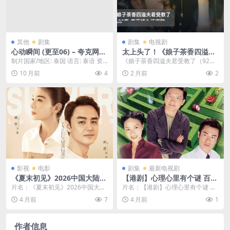
其他
剧集
剧集
电视剧
心动瞬间 (更至06) – 夸克网盘
太上头了！《娘子茶香四溢夫
免费下载
君受教了 92集 黄天崎＆汪海
制片国家/地区: 泰国 语言: 泰语 资
《娘子茶香四溢夫君受教了（92
敏》 未删减 限时转存
源下载：心动瞬间下载阿里云盘,百
集）》是一部古风甜宠题材的短
10 月前
4
2 月前
2
度云盘,...
剧。故事围绕茶香世家出...
影视
电影
剧集
最新电视剧
《夏末初见》2026中国大陆剧
【港剧】心理心里有个谜 百度
情爱情-全集免费-未删减-中字
云网盘夸克下载（2005） 爱
片名：《夏末初见》2026中国大陆
片名：【港剧】心理心里有个谜 百
[夸克网盘]
情 剧情 夸克网盘保存
剧情爱情-全集免费-未删减-中字[夸
度云网盘夸克下载（2005） 爱情
4 月前
7
4 月前
1
克网盘] ...
剧情 夸克网...
作者信息