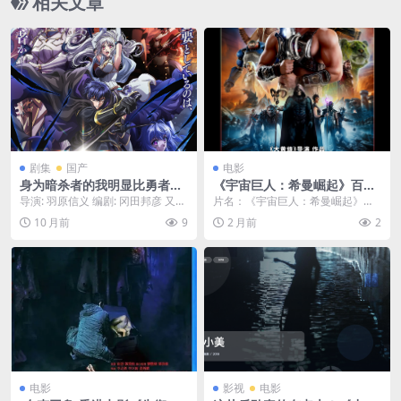
相关文章
剧集
国产
电影
身为暗杀者的我明显比勇者还
《宇宙巨人：希曼崛起》百度
强（I’m an Assassin, and M
云网盘夸克下载.阿里云盘.中
导演: 羽原信义 编剧: 冈田邦彦 又
片名：《宇宙巨人：希曼崛起》百
y Status is Obviously Stron
字.(2026)
名: 明明只是暗杀者，我的面板数值
度云网盘夸克下载.阿里云盘.中字.(2
10 月前
9
2 月前
2
ger Than the Hero’s）-2025
却比勇者...
026) 分...
-动画/奇幻/冒险-免费下载 ⚔️
一部异世界“龙傲天”动画，一
个高中生被召唤到异世界，虽
然职业是“暗杀者”，却意外地
获得了比“勇者”还强的逆天属
性，从此开启了一段扮猪吃老
虎的冒险之旅⚔️｜ JP
电影
影视
电影