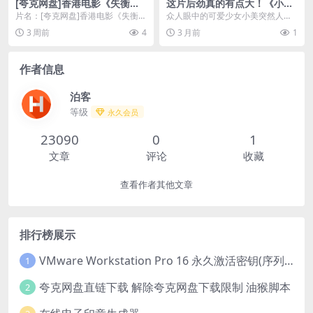
[夸克网盘]香港电影《失衡凶
这片后劲真的有点大！《小
间之恶念之最》（2023）剧
美》 2018 未删减 限时转存
片名：[夸克网盘]香港电影《失衡凶
众人眼中的可爱少女小美突然人间
情 / 惊悚 / 犯罪
间之恶念之最》（2023）剧情 / 惊
蒸发。与她生命轨迹交集过的九个
3 周前
4
3 月前
1
悚 / ...
人物，透过访谈与回忆...
作者信息
泊客
等级
永久会员
23090
0
1
文章
评论
收藏
查看作者其他文章
排行榜展示
VMware Workstation Pro 16 永久激活密钥(序列号)
1
夸克网盘直链下载 解除夸克网盘下载限制 油猴脚本
2