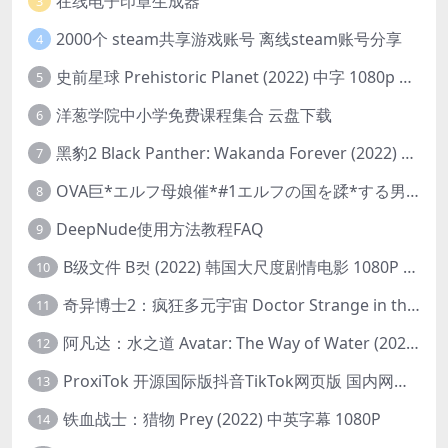
在线电子印章生成器
3
2000个 steam共享游戏账号 离线steam账号分享
4
史前星球 Prehistoric Planet (2022) 中字 1080p 高清 阿里云盘 2022.5.27已更新全集
5
洋葱学院中小学免费课程集合 云盘下载
6
黑豹2 Black Panther: Wakanda Forever (2022) 高清版
7
OVA巨*エルフ母娘催*#1エルフの国を蹂*する男。汚された女王と姫
8
DeepNude使用方法教程FAQ
9
B级文件 B컷 (2022) 韩国大尺度剧情电影 1080P 中字
10
奇异博士2：疯狂多元宇宙 Doctor Strange in the Multiverse of Madness (2022) 高清版1080p
11
阿凡达：水之道 Avatar: The Way of Water (2022) 1080p 2k 4k 中文字幕
12
ProxiTok 开源国际版抖音TikTok网页版 国内网络直连
13
铁血战士：猎物 Prey (2022) 中英字幕 1080P
14