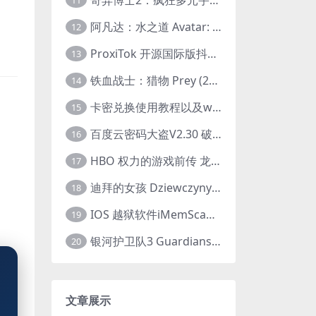
11
阿凡达：水之道 Avatar: The Way of Water (2022) 1080p 2k 4k 中文字幕
12
ProxiTok 开源国际版抖音TikTok网页版 国内网络直连
13
铁血战士：猎物 Prey (2022) 中英字幕 1080P
14
卡密兑换使用教程以及windows使用教程
15
百度云密码大盗V2.30 破解分享链接提取码
16
HBO 权力的游戏前传 龙之家族 House of the Dragon (2022) 中字 1080P 更新4集
17
迪拜的女孩 Dziewczyny z Dubaju (2021) 1080P 中字
18
IOS 越狱软件iMemScan version1.2.6 游戏内存修改器
19
银河护卫队3 Guardians of the Galaxy Vol. 3 (2023)4K高清资源1080p只分享精品
20
文章展示