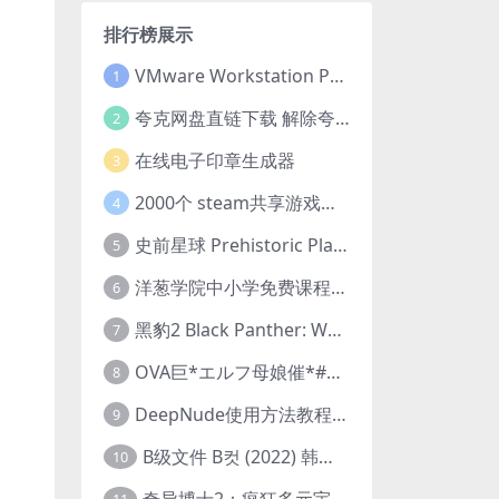
排行榜展示
VMware Workstation Pro 16 永久激活密钥(序列号)
1
夸克网盘直链下载 解除夸克网盘下载限制 油猴脚本
2
在线电子印章生成器
3
2000个 steam共享游戏账号 离线steam账号分享
4
史前星球 Prehistoric Planet (2022) 中字 1080p 高清 阿里云盘 2022.5.27已更新全集
5
洋葱学院中小学免费课程集合 云盘下载
6
黑豹2 Black Panther: Wakanda Forever (2022) 高清版
7
OVA巨*エルフ母娘催*#1エルフの国を蹂*する男。汚された女王と姫
8
DeepNude使用方法教程FAQ
9
B级文件 B컷 (2022) 韩国大尺度剧情电影 1080P 中字
10
奇异博士2：疯狂多元宇宙 Doctor Strange in the Multiverse of Madness (2022) 高清版1080p