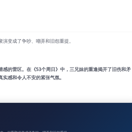
聚演变成了争吵、嘲弄和旧怨重提。
成了情感的雷区。在《53个周日》中，三兄妹的重逢揭开了旧伤和矛
真实感和令人不安的紧张气氛。