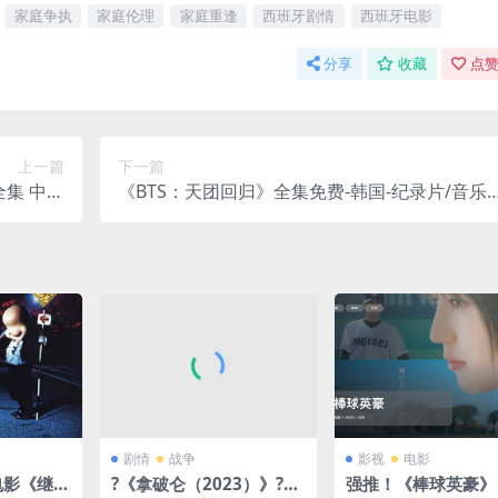
家庭争执
家庭伦理
家庭重逢
西班牙剧情
西班牙电影
分享
收藏
点赞
上一篇
下一篇
全集 中字
《BTS：天团回归》全集免费-韩国-纪录片/音乐-
在线观看
2026-中字-限时转存[夸克网盘]
剧情
战争
影视
电影
电影《继续
?《拿破仑（2023）》?
强推！《棒球英豪》 