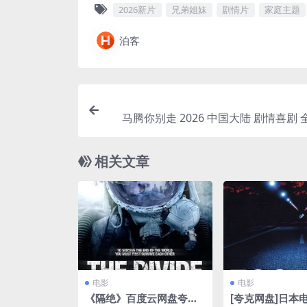
2026新片
兄弟姐妹
剧情片
家庭主题
泊客
马腾你别走 2026 中国大陆 剧情喜剧 
高清
相关文章
电影
电影
《隔绝》百度云网盘夸克
[夸克网盘]日本