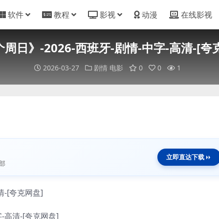
软件
教程
影视
动漫
在线影视
个周日》-2026-西班牙-剧情-中字-高清-[夸
2026-03-27
剧情
电影
0
0
1
立即直达下载
部
字-高清-[夸克网盘]