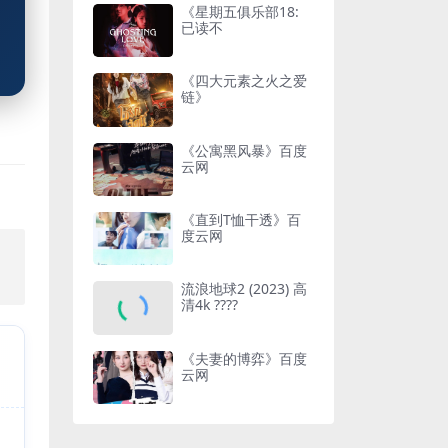
《星期五俱乐部18:
已读不
《四大元素之火之爱
链》
《公寓黑风暴》百度
云网
《直到T恤干透》百
度云网
，
流浪地球2 (2023) 高
清4k ????
《夫妻的博弈》百度
云网