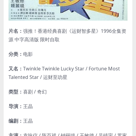
片名：
强推！香港经典喜剧《运财智多星》1996全集资
源 中字高清版 限时自取
分类：
电影
又名：
Twinkle Twinkle Lucky Star / Fortune Most
Talented Star / 运财至叻星
类型：
喜剧 / 奇幻
导演：
王晶
编剧：
王晶
主演：
袁咏仪 / 陈百祥 / 钟丽缇 / 王敏德 / 吴镇宇 / 罗家