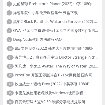
史前星球 Prehistoric Planet (2022) 中字 1080p 高清 阿里云盘 2022.5.27已更新全集
5
洋葱学院中小学免费课程集合 云盘下载
6
黑豹2 Black Panther: Wakanda Forever (2022) 高清版
7
OVA巨*エルフ母娘催*#1エルフの国を蹂*する男。汚された女王と姫
8
DeepNude使用方法教程FAQ
9
B级文件 B컷 (2022) 韩国大尺度剧情电影 1080P 中字
10
奇异博士2：疯狂多元宇宙 Doctor Strange in the Multiverse of Madness (2022) 高清版1080p
11
阿凡达：水之道 Avatar: The Way of Water (2022) 1080p 2k 4k 中文字幕
12
ProxiTok 开源国际版抖音TikTok网页版 国内网络直连
13
铁血战士：猎物 Prey (2022) 中英字幕 1080P
14
卡密兑换使用教程以及windows使用教程
15
百度云密码大盗V2.30 破解分享链接提取码
16