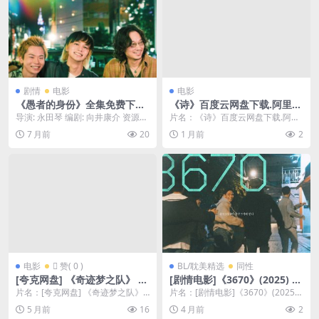
剧情
电影
电影
《愚者的身份》全集免费下载-
《诗》百度云网盘下载.阿里云
2025-最新同步上线 – 惊悚 –
盘.韩语中字.(2010)
导演: 永田琴 编剧: 向井康介 资源下
片名：《诗》百度云网盘下载.阿里
[JP][夸克网盘/百度网盘]
载：愚者的身份下载阿里云盘,百度
云盘.韩语中字.(2010) 分类：电影
7 月前
20
1 月前
2
云盘,免...
又名：...
电影
 赞( 0 )
BL/耽美精选
同性
[夸克网盘] 《奇迹梦之队》 (2
[剧情电影]《3670》(2025) 夸
026) – 美国 动画 1080P 豆瓣
克网盘1080P高清资源下载
片名：[夸克网盘] 《奇迹梦之队》
片名：[剧情电影]《3670》(2025)
7.1
(2026) – 美国 动画 1...
夸克网盘1080P高清资源下载 分
5 月前
16
4 月前
2
类...