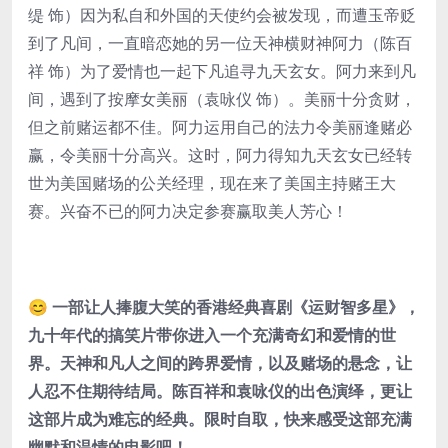
缇 饰）因为私自和外国的天使约会被发现，而遭玉帝贬
到了凡间，一直暗恋她的另一位天神横财神阿力（陈百
祥 饰）为了爱情也一起下凡追寻九天玄女。阿力来到凡
间，遇到了按摩女美丽（袁咏仪 饰）。美丽十分贪财，
但之前赌运都不佳。阿力运用自己的法力令美丽逢赌必
赢，令美丽十分高兴。这时，阿力得知九天玄女已经转
世为美国赌场的公关经理，现在来了美国主持赌王大
赛。兴奋不已的阿力决定参赛赢取美人芳心！
😊 一部让人捧腹大笑的香港经典喜剧《运财智多星》，
九十年代的搞笑片带你进入一个充满奇幻和爱情的世
界。天神和凡人之间的跨界爱情，以及赌场的悬念，让
人忍不住期待结局。陈百祥和袁咏仪的出色演绎，更让
这部片成为难忘的经典。限时自取，快来感受这部充满
幽默和温情的电影吧！