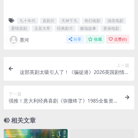
九十年代
喜剧片
天神下凡
奇幻电影
搞笑电影
爱情喜剧
玉皇大帝
经典影片
赌场故事
香港电影
墨河
分享
收藏
点赞(
0
)
上一篇
这部英剧太吸引人了！《骗徒港》2026英国剧情全
集 夸克网盘限时分享
下一篇
强推！意大利经典喜剧《弥撒终了》1985全集资源
中字版限时网盘自取
相关文章