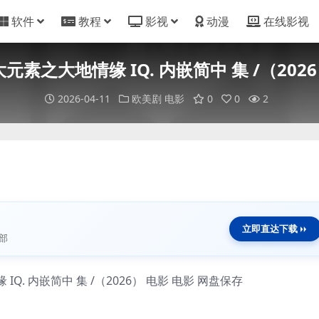
软件
教程
影视
动漫
在线影视
素之大地情缘 IQ. 内嵌简中 集 /（2026
2026-04-11
欧美剧
电影
0
0
2
立即直达下载
部
. 内嵌简中 集 /（2026） 电影 电影 网盘保存