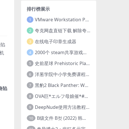
排行榜展示
VMware Workstation Pro 16 永久激活密钥(序列号)
1
夸克网盘直链下载 解除夸克网盘下载限制 油猴脚本
2
在线电子印章生成器
3
身陷
2000个 steam共享游戏账号 离线steam账号分享
机
4
史前星球 Prehistoric Planet (2022) 中字 1080p 高清 阿里云盘 2022.5.27已更新全集
5
洋葱学院中小学免费课程集合 云盘下载
6
黑豹2 Black Panther: Wakanda Forever (2022) 高清版
7
身陷
OVA巨*エルフ母娘催*#1エルフの国を蹂*する男。汚された女王と姫
8
DeepNude使用方法教程FAQ
9
B级文件 B컷 (2022) 韩国大尺度剧情电影 1080P 中字
10
奇异博士2：疯狂多元宇宙 Doctor Strange in the Multiverse of Madness (2022) 高清版1080p