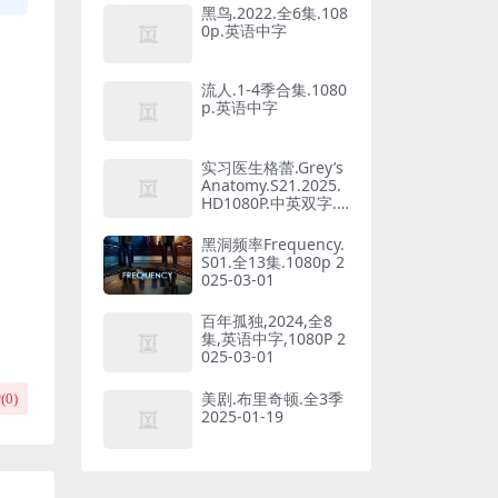
黑鸟.2022.全6集.108
0p.英语中字
流人.1-4季合集.1080
p.英语中字
实习医生格蕾.Grey’s
Anatomy.S21.2025.
HD1080P.中英双字.S
01-S21合集【更新16
集】
黑洞频率Frequency.
S01.全13集.1080p 2
025-03-01
百年孤独,2024,全8
集,英语中字,1080P 2
025-03-01
美剧.布里奇顿.全3季
(
0
)
2025-01-19