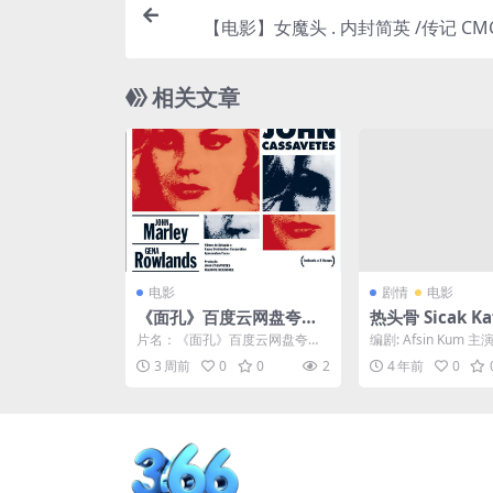
【电影】女魔头 . 内封简英 /传记 CMC
3）
相关文章
电影
剧情
电影
《面孔》百度云网盘夸克
热头骨 Sicak Kaf
下载.阿里云盘.中字.(196
2) 1080中字
片名：《面孔》百度云网盘夸克
编剧: Afsin Kum 主演
8)
下载.阿里云盘.中字.(1968) 分
han Irmak / Gü...
3 周前
0
0
2
4 年前
0
类：电影 类型...