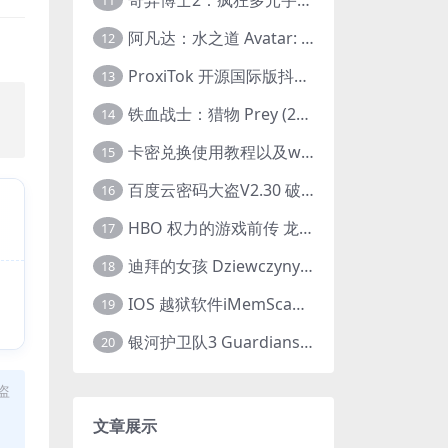
11
阿凡达：水之道 Avatar: The Way of Water (2022) 1080p 2k 4k 中文字幕
12
ProxiTok 开源国际版抖音TikTok网页版 国内网络直连
13
，
铁血战士：猎物 Prey (2022) 中英字幕 1080P
14
卡密兑换使用教程以及windows使用教程
15
百度云密码大盗V2.30 破解分享链接提取码
16
HBO 权力的游戏前传 龙之家族 House of the Dragon (2022) 中字 1080P 更新4集
17
迪拜的女孩 Dziewczyny z Dubaju (2021) 1080P 中字
18
IOS 越狱软件iMemScan version1.2.6 游戏内存修改器
19
银河护卫队3 Guardians of the Galaxy Vol. 3 (2023)4K高清资源1080p只分享精品
20
盗
文章展示