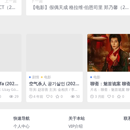
上一篇
下一篇
T（200
【电影】假偶天成 格拉维·伯恩司里 郑乃馨（20
 网盘保存
0） 网盘保存
剧情
电影
电影
a (202
空气杀人 공기살인 (2022)
聊斋：魅首诡案 聊
1080中字
首诡案
: Uzay Gök
导演: 赵容善 主演: 金相庆 / 李先
片名：聊斋：魅首诡案 
彬 / 尹敬浩 / 徐英姬 / 李至勋 ...
首诡案 分类：电影 详情
0
29
4 年前
0
0
50
3 月前
0
0
《聊斋：魅首诡案》免...
快速导航
关于本站
联
个人中心
VIP介绍