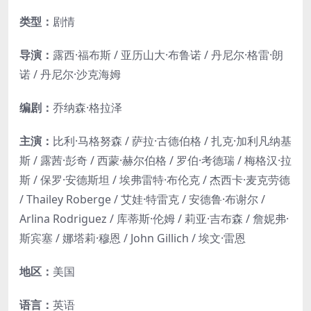
类型：
剧情
导演：
露西·福布斯 / 亚历山大·布鲁诺 / 丹尼尔·格雷·朗
诺 / 丹尼尔·沙克海姆
编剧：
乔纳森·格拉泽
主演：
比利·马格努森 / 萨拉·古德伯格 / 扎克·加利凡纳基
斯 / 露茜·彭奇 / 西蒙·赫尔伯格 / 罗伯·考德瑞 / 梅格汉·拉
斯 / 保罗·安德斯坦 / 埃弗雷特·布伦克 / 杰西卡·麦克劳德
/ Thailey Roberge / 艾娃·特雷克 / 安德鲁·布谢尔 /
Arlina Rodriguez / 库蒂斯·伦姆 / 莉亚·吉布森 / 詹妮弗·
斯宾塞 / 娜塔莉·穆恩 / John Gillich / 埃文·雷恩
地区：
美国
语言：
英语