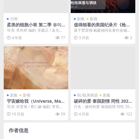
日韩
剧集
影视
柔美的细胞小将 第二季 유미
值得细看的美国纪录片《枪炮
의세포들 시즌2 (2022) 含第一
病菌与钢铁》 2005 未删减 限
导演: 李尚烨 编剧: 宋载正 / 金允珠 /
基于贾雷德·戴蒙德同名著作改编的
季
时转存
金景兰 主演: 金高银 / 朴珍...
纪录片，探讨了为什么欧亚大陆的
4 年前
77
3 月前
3
文明能够征服其他大...
剧集
影视
BL/耽美精选
剧集
宇宙嫁给我（Universe, Marr
破碎的爱 泰国剧情 同性 2026
y Me）-2025-喜剧/爱情-免费
泰剧 全集 中字 高清 下载
导演: 宋贤旭 / 黄仁赫 编剧: 李荷娜
片名：破碎的爱 泰国剧情 同性 202
下载 🇰🇷一部韩剧，一个普通
又名: 愿意和我结婚吗 / 宇宙Ma...
6 泰剧 全集 中字 高清 下载 分类：
10 月前
59
4 月前
122
的女孩，在一次意外中，救下
剧...
了一个来自外星的“王子”，为
了报恩，外星王子决定留在地
作者信息
球，并向她求婚，一场跨越星
球的奇幻爱恋开始了🇰🇷｜ KR