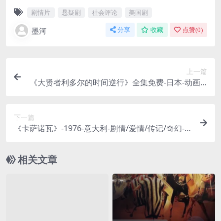
剧情片
悬疑剧
社会评论
美国剧
墨河
分享
收藏
点赞(
0
)
上一篇
《大贤者利多尔的时间逆行》全集免费-日本-动画-2
026-中字-未删减-限时转存[夸克网盘]
下一篇
《卡萨诺瓦》-1976-意大利-剧情/爱情/传记/奇幻-中
字-免费-限时转存[夸克网盘]
相关文章