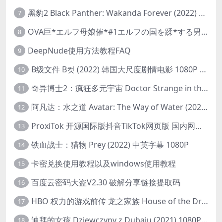
黑豹2 Black Panther: Wakanda Forever (2022) 高清版
7
OVA巨*エルフ母娘催*#1エルフの国を蹂*する男。汚された女王と姫
8
DeepNude使用方法教程FAQ
9
B级文件 B컷 (2022) 韩国大尺度剧情电影 1080P 中字
10
奇异博士2：疯狂多元宇宙 Doctor Strange in the Multiverse of Madness (2022) 高清版1080p
11
阿凡达：水之道 Avatar: The Way of Water (2022) 1080p 2k 4k 中文字幕
12
ProxiTok 开源国际版抖音TikTok网页版 国内网络直连
13
铁血战士：猎物 Prey (2022) 中英字幕 1080P
14
卡密兑换使用教程以及windows使用教程
15
百度云密码大盗V2.30 破解分享链接提取码
16
HBO 权力的游戏前传 龙之家族 House of the Dragon (2022) 中字 1080P 更新4集
17
迪拜的女孩 Dziewczyny z Dubaju (2021) 1080P 中字
18