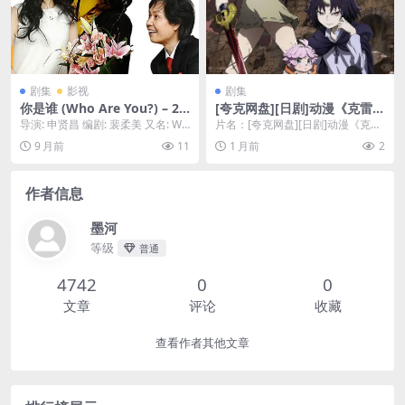
🍂｜ CN
剧集
影视
剧集
你是谁 (Who Are You?) – 20
[夸克网盘][日剧]动漫《克雷瓦
08 – 喜剧/爱情/奇幻 – 1080P
提斯：魔兽之王与婴儿与尸之
导演: 申贤昌 编剧: 裴柔美 又名: Wh
片名：[夸克网盘][日剧]动漫《克雷
超清加强版 – 百度网盘免费下
勇者》（2025）动画 豆瓣8.0
o Are You? / 幸福3小时...
瓦提斯：魔兽之王与婴儿与尸之勇
9 月前
11
1 月前
2
载 | 4ho电影资源
者》（2025...
作者信息
墨河
等级
普通
4742
0
0
文章
评论
收藏
查看作者其他文章