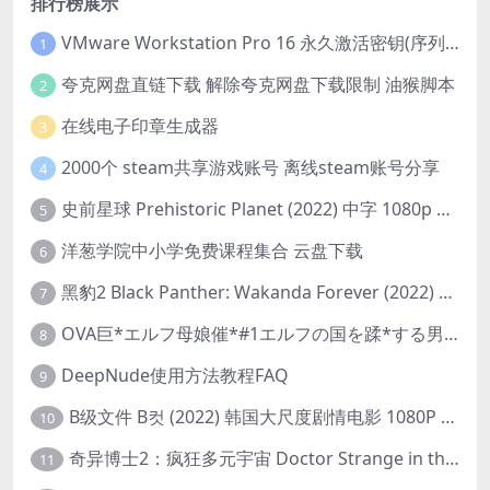
排行榜展示
VMware Workstation Pro 16 永久激活密钥(序列号)
1
夸克网盘直链下载 解除夸克网盘下载限制 油猴脚本
2
在线电子印章生成器
3
2000个 steam共享游戏账号 离线steam账号分享
4
史前星球 Prehistoric Planet (2022) 中字 1080p 高清 阿里云盘 2022.5.27已更新全集
5
洋葱学院中小学免费课程集合 云盘下载
6
黑豹2 Black Panther: Wakanda Forever (2022) 高清版
7
OVA巨*エルフ母娘催*#1エルフの国を蹂*する男。汚された女王と姫
8
DeepNude使用方法教程FAQ
9
B级文件 B컷 (2022) 韩国大尺度剧情电影 1080P 中字
10
奇异博士2：疯狂多元宇宙 Doctor Strange in the Multiverse of Madness (2022) 高清版1080p
11