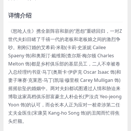
详情介绍
《怒呛人生》携全新阵容和新的“恩怨”重磅回归，一对Z
世代夫妇目睹了千禧一代的老板和老板娘之间的激烈争
吵。刚刚订婚的艾希莉·米勒(卡莉·史派妮 Cailee
Spaeny 饰)和奥斯汀·戴维斯(查尔斯·梅尔顿 Charles
Melton 饰)都是乡村俱乐部的基层员工，二人不幸被卷
入总经理约书亚·马丁(奥斯卡·伊萨克 Oscar Isaac 饰)和
妻子琳赛·克莱恩-马丁(凯瑞·穆里根 Carey Mulligan 饰)
摇摇欲坠的婚姻中。两对夫妇都试图通过人情和胁迫来
博取这家高档俱乐部富豪主人朴会长(尹汝贞 Yeo-jeong
Yoon 饰)的认可，而会长本人正为应对一桩牵涉第二任
丈夫金医生(宋康昊 Kang-ho Song 饰)的丑闻而忙得焦
头烂额。