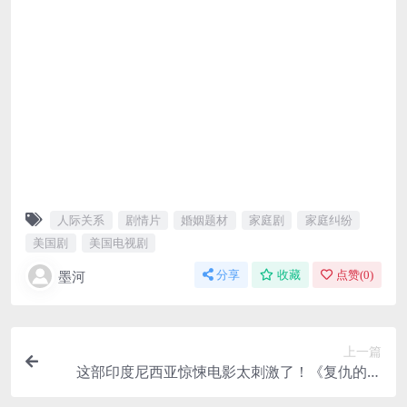
人际关系
剧情片
婚姻题材
家庭剧
家庭纠纷
美国剧
美国电视剧
墨河
分享
收藏
点赞(
0
)
上一篇
这部印度尼西亚惊悚电影太刺激了！《复仇的暗
夜》2025印尼惊悚犯罪电影百度云网盘夸克下载