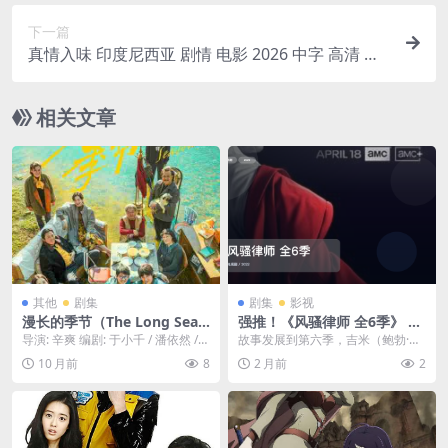
下一篇
真情入味 印度尼西亚 剧情 电影 2026 中字 高清 下
载
相关文章
其他
剧集
剧集
影视
漫长的季节（The Long Seas
强推！《风骚律师 全6季》 20
on）-2023-剧情/悬疑/家庭-
22 未删减 限时转存
导演: 辛爽 编剧: 于小千 / 潘依然 /
故事发展到第六季，吉米（鲍勃·奥
免费下载 🍂豆瓣9.4分，一部
陈骥 资源下载：漫长的季节阿里云
登科克 Bob Odenkirk 饰）和金
10 月前
8
2 月前
2
充满生活质感与人文关怀的悬
盘...
（蕾亚...
疑剧，“往前看，别回头”。一
桩时隔二十年的碎尸悬案，将
三个东北老男人的命运，再度
交织在那个漫长又萧瑟的秋天