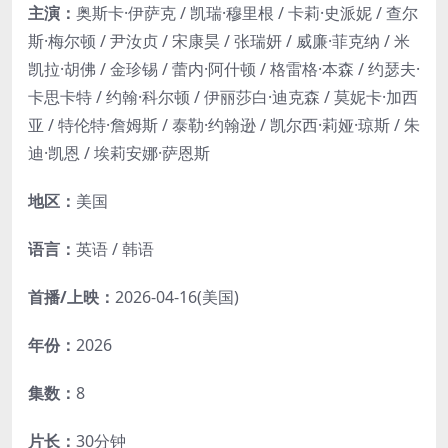
主演：
奥斯卡·伊萨克 / 凯瑞·穆里根 / 卡莉·史派妮 / 查尔
斯·梅尔顿 / 尹汝贞 / 宋康昊 / 张瑞妍 / 威廉·菲克纳 / 米
凯拉·胡佛 / 金珍锡 / 蕾内·阿什顿 / 格雷格·本森 / 约瑟夫·
卡思卡特 / 约翰·科尔顿 / 伊丽莎白·迪克森 / 莫妮卡·加西
亚 / 特伦特·詹姆斯 / 泰勒·约翰逊 / 凯尔西·莉娅·琼斯 / 朱
迪·凯恩 / 埃莉安娜·萨恩斯
地区：
美国
语言：
英语 / 韩语
首播/上映：
2026-04-16(美国)
年份：
2026
集数：
8
片长：
30分钟