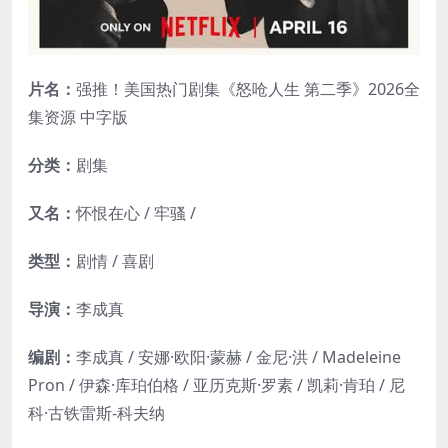
片名：
强推！美国热门剧集《怒呛人生 第二季》2026全
集资源 中字版
分类：
剧集
又名：
怀恨在心 / 牢骚 /
类型：
剧情 / 喜剧
导演：
李成真
编剧：
李成真 / 安娜·欧阳·蒙赫 / 金尼·洪 / Madeleine
Pron / 伊森·库珀伯格 / 亚历克斯·罗素 / 凯莉·肯珀 / 尼
科·古铁雷斯-科夫纳