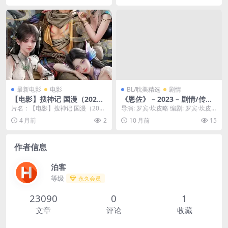
之旅👻｜
实则暗藏着一个巨大的制毒网
络，一名卧底警察必须潜入其
中，揭开真相。🐟｜ CN
最新电影
电影
BL/耽美精选
剧情
【电影】搜神记 国漫（202
《恩佐》 – 2023 – 剧情/传记/
6） 夸克网盘保存
运动 – 夸克网盘/百度网盘免
片名：【电影】搜神记 国漫（202
导演: 罗宾·坎皮略 编剧: 罗宾·坎皮
费下载 🏎️青涩的十六岁少年
6） 夸克网盘保存 分类：电影 年
略 / 劳伦·冈泰 / 吉勒·马尚 又名...
4 月前
2
10 月前
15
艾素不知自己想要什么，却清
份：2026...
楚自己不要什么🏎️｜
作者信息
泊客
等级
永久会员
23090
0
1
文章
评论
收藏