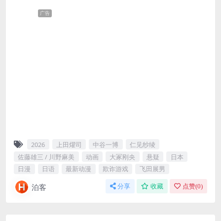
广告
2026
上田燿司
中谷一博
仁见纱绫
佐藤雄三 / 川野麻美
动画
大冢刚央
悬疑
日本
日漫
日语
最新动漫
欺诈游戏
飞田展男
泊客
分享
收藏
点赞(
0
)