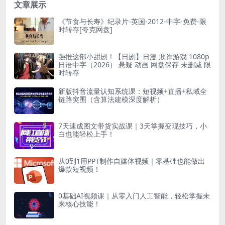
文章展示
《节食与长寿》纪录片-英国-2012-中字-免费-限
时转存[夸克网盘]
强推这部小甜剧！【日剧】日漫 欺诈游戏 1080p
日语中字（2026） 悬疑 动画 网盘保存 未删减 限
时转存
新版抖音流量认知系统课：短视频+直播+私域全
链路突围（含算法建模深度解析）
7天速成图文带货实战课｜3天掌握变现技巧，小
白也能轻松上手！
从0到1用PPT制作自媒体视频｜零基础也能做出
爆款短视频！
0基础AI视频课｜从零入门人工智能，轻松掌握未
来核心技能！