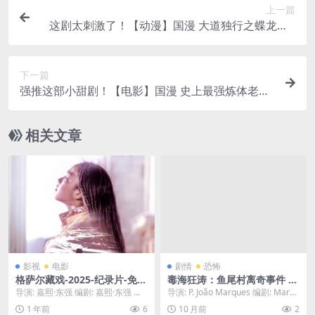
上一篇
这剧太刺激了！【动漫】国漫 大道独行之蝶龙变 /
（2026） 奇幻 冒险 网盘保存 未删减 限时转存
下一篇
强推这部小甜剧！【电影】国漫 史上最强炼体老祖
更新EP33（2026） 网盘保存 未删减 限时转存
相关文章
影视
电影
剧情
恐怖
格萨尔藏戏-2025-纪录片-免费
毒海狂涛：鱼尾村离奇事件 (F
下载 👻深入雪域高原，探寻
ishtail Village) – 2024 – 动
导演: 嘉熙·东强 编剧: 嘉熙·东强 资
导演: P. João Marques 编剧: Marco
千年史诗《格萨尔王传》的藏
作/犯罪 – 迅雷网盘免费下载
源下载：格萨尔藏戏下载阿里云盘,
s Nine 资源下载...
1 年前
6
10 月前
2
戏艺术，一场震撼心灵的文化
🐟一个偏远的渔村表面平静，
百度云...