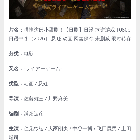
片名：
强推这部小甜剧！【日剧】日漫 欺诈游戏 1080p
日语中字（2026） 悬疑 动画 网盘保存 未删减 限时转存
分类：
电影
又名：
-ライアーゲーム-
类型：
动画 / 悬疑
导演：
佐藤雄三 / 川野麻美
编剧：
浦畑达彦
主演：
仁见纱绫 / 大冢刚央 / 中谷一博 / 飞田展男 / 上田
燿司