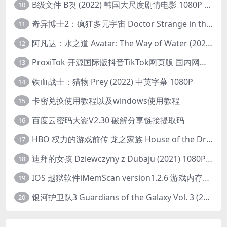
B级文件 B컷 (2022) 韩国大尺度剧情电影 1080P 中字
10
奇异博士2：疯狂多元宇宙 Doctor Strange in the Multiverse of Madness (2022) 高清版1080p
11
阿凡达：水之道 Avatar: The Way of Water (2022) 1080p 2k 4k 中文字幕
12
ProxiTok 开源国际版抖音TikTok网页版 国内网络直连
13
铁血战士：猎物 Prey (2022) 中英字幕 1080P
14
卡密兑换使用教程以及windows使用教程
15
百度云密码大盗V2.30 破解分享链接提取码
16
HBO 权力的游戏前传 龙之家族 House of the Dragon (2022) 中字 1080P 更新4集
17
迪拜的女孩 Dziewczyny z Dubaju (2021) 1080P 中字
18
IOS 越狱软件iMemScan version1.2.6 游戏内存修改器
19
银河护卫队3 Guardians of the Galaxy Vol. 3 (2023)4K高清资源1080p只分享精品
20