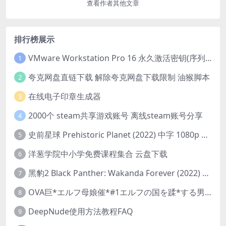
查看作者其他文章
排行榜展示
VMware Workstation Pro 16 永久激活密钥(序列号)
1
夸克网盘直链下载 解除夸克网盘下载限制 油猴脚本
2
在线电子印章生成器
3
2000个 steam共享游戏账号 离线steam账号分享
4
史前星球 Prehistoric Planet (2022) 中字 1080p 高清 阿里云盘 2022.5.27已更新全集
5
洋葱学院中小学免费课程集合 云盘下载
6
黑豹2 Black Panther: Wakanda Forever (2022) 高清版
7
OVA巨*エルフ母娘催*#1エルフの国を蹂*する男。汚された女王と姫
8
DeepNude使用方法教程FAQ
9