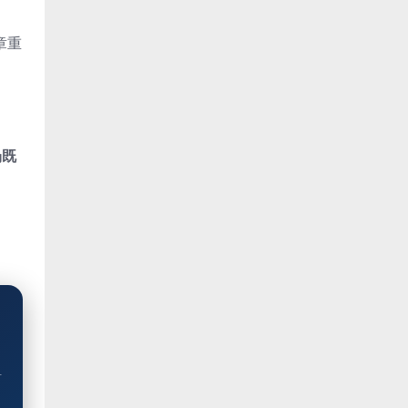
章重
场既
对