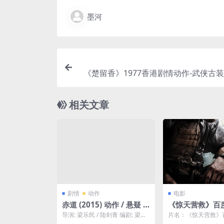
墨河
《楚留香》1977香港剧情动作-武侠古装
删减[
相关文章
剧情
动作
电影
赤道 (2015) 动作 / 悬疑 /
《惊天营救》百
犯罪 张学友 / 张家辉 香港
下载.阿里云盘.英
导演: 梁乐民 / 陆剑青 编剧: 梁乐
片名：《惊天营救》
(2020)
民 / 陆剑青 主演: 张学友 / 张家...
下载.阿里云盘.英语中字