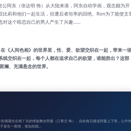
老公阿东（张达明 饰）从大陆来港，阿东自幼学画，观念颇为开
议比莉和他们一起生活，但遭后者坦率的回绝。Ron为了能使文
也对这个暗恋自己的男人产生了兴趣……
开。在《人间色相》的世界里，性、爱、欲望交织在一起，带来一
系线交织在一起，每个人都在追求自己的欲望，谁能胜出？这部
彩斑斓、充满悬念的世界。
年前偶遇住在南丫岛的维族舞女阿曼（江希文 饰），自此每日接送阿曼上下班，心中
子发生一夜情，谁知却因…