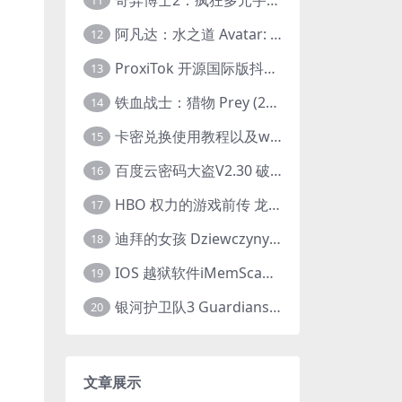
11
阿凡达：水之道 Avatar: The Way of Water (2022) 1080p 2k 4k 中文字幕
12
ProxiTok 开源国际版抖音TikTok网页版 国内网络直连
13
铁血战士：猎物 Prey (2022) 中英字幕 1080P
14
卡密兑换使用教程以及windows使用教程
15
百度云密码大盗V2.30 破解分享链接提取码
16
HBO 权力的游戏前传 龙之家族 House of the Dragon (2022) 中字 1080P 更新4集
17
迪拜的女孩 Dziewczyny z Dubaju (2021) 1080P 中字
18
IOS 越狱软件iMemScan version1.2.6 游戏内存修改器
19
银河护卫队3 Guardians of the Galaxy Vol. 3 (2023)4K高清资源1080p只分享精品
20
文章展示