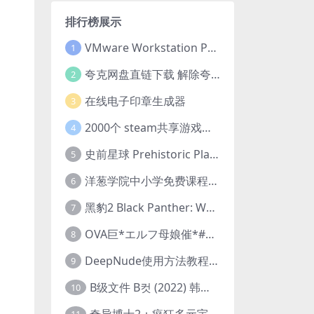
排行榜展示
VMware Workstation Pro 16 永久激活密钥(序列号)
1
夸克网盘直链下载 解除夸克网盘下载限制 油猴脚本
2
在线电子印章生成器
3
2000个 steam共享游戏账号 离线steam账号分享
4
史前星球 Prehistoric Planet (2022) 中字 1080p 高清 阿里云盘 2022.5.27已更新全集
5
洋葱学院中小学免费课程集合 云盘下载
6
黑豹2 Black Panther: Wakanda Forever (2022) 高清版
7
OVA巨*エルフ母娘催*#1エルフの国を蹂*する男。汚された女王と姫
8
DeepNude使用方法教程FAQ
9
B级文件 B컷 (2022) 韩国大尺度剧情电影 1080P 中字
10
奇异博士2：疯狂多元宇宙 Doctor Strange in the Multiverse of Madness (2022) 高清版1080p