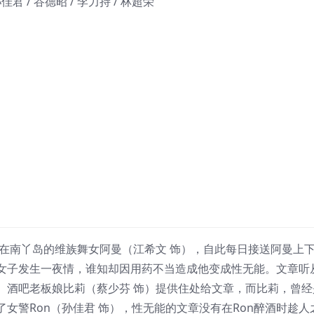
孙佳君 / 谷德昭 / 李力持 / 林超荣
住在南丫岛的维族舞女阿曼（江希文 饰），自此每日接送阿曼上
女子发生一夜情，谁知却因用药不当造成他变成性无能。文章听
。酒吧老板娘比莉（蔡少芬 饰）提供住处给文章，而比莉，曾经
女警Ron（孙佳君 饰），性无能的文章没有在Ron醉酒时趁人