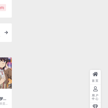
(
0
)
首页
用户
梦到
中心
网盘
春笨蛋少
中字.
青春猪