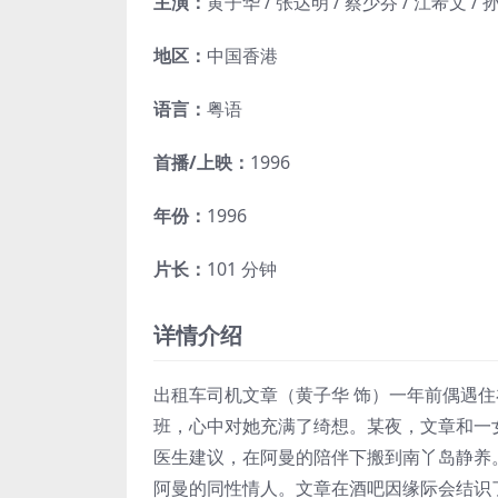
主演：
黄子华 / 张达明 / 蔡少芬 / 江希文 / 
地区：
中国香港
语言：
粤语
首播/上映：
1996
年份：
1996
片长：
101 分钟
详情介绍
出租车司机文章（黄子华 饰）一年前偶遇
班，心中对她充满了绮想。某夜，文章和一
医生建议，在阿曼的陪伴下搬到南丫岛静养
阿曼的同性情人。文章在酒吧因缘际会结识了