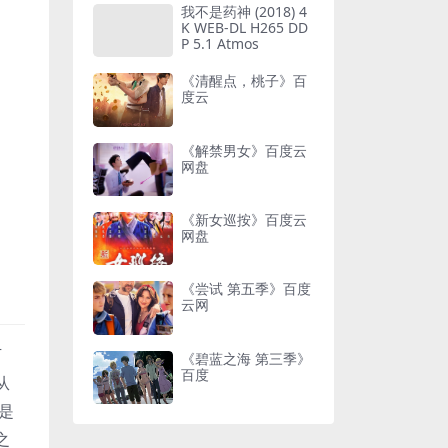
我不是药神 (2018) 4
K WEB-DL H265 DD
P 5.1 Atmos
《清醒点，桃子》百
度云
《解禁男女》百度云
网盘
《新女巡按》百度云
网盘
《尝试 第五季》百度
云网
下
《碧蓝之海 第三季》
百度
从
是
之