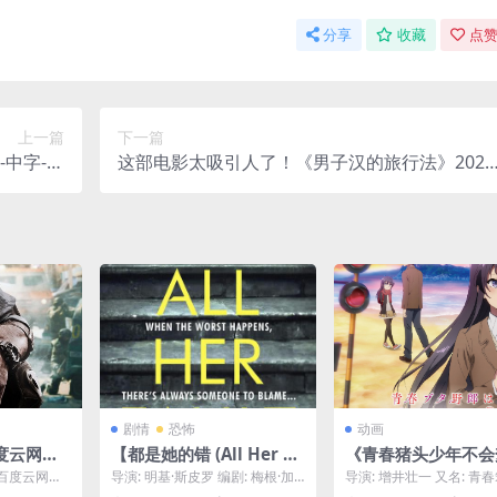
分享
收藏
点赞
上一篇
下一篇
-中字-未
这部电影太吸引人了！《男子汉的旅行法》2026
夸克网盘]
中字全集 夸克网盘限时分享
剧情
恐怖
动画
度云网盘
【都是她的错 (All Her Fa
《青春猪头少年不会
语中字.
ult) – 2025 – 悬疑/惊悚 –
红书包女孩》百度云
百度云网盘
导演: 明基·斯皮罗 编剧: 梅根·加
导演: 增井壮一 又名: 青
夸克网盘/百度网盘免费下
下载.阿里云盘.日语
.(2020)
拉格尔 / 安德烈娅·玛拉 资源下
年不做小学美少女的梦 / 