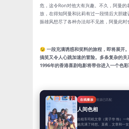
危，这令Ron对他大有兴趣。不久，阿曼的
放，在得知阿曼和比莉有过一段情后大胆建
振雄风想尽了各种办法却不见效，阿曼此时
😉 一段充满诱惑和笑料的旅程，即将展
搞笑又令人心跳加速的冒险。多条复杂的关
1996年的香港喜剧电影将带你进入一个色
在线播放
资源已匹配
人间色相
出租车司机文章（黄子华 饰）一
她充满了绮想。某夜，文章和一女