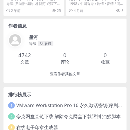
网盘下载.阿里云盘.韩语中字.
年之恋》百度云网 《美少年之
导演: 尹尚浩 编剧: 朴智河 资源下
1998 / 中国香港 / 剧情 / 爱情 / 同
(2024)
恋》百度云网盘 . 1998 中字
载：假释审查官李韩信下载阿里云
性。MB Jet（冯德伦）倚仗...
2 年前
25
4 月前
3
未删减 限时转存
盘,百度云盘...
作者信息
墨河
等级
普通
4742
0
0
文章
评论
收藏
查看作者其他文章
排行榜展示
VMware Workstation Pro 16 永久激活密钥(序列号)
1
夸克网盘直链下载 解除夸克网盘下载限制 油猴脚本
2
在线电子印章生成器
3