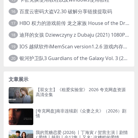
百度云密码大盗V2.30 破解分享链接提取码
16
HBO 权力的游戏前传 龙之家族 House of the Dragon (2022) 中字 1080P 更新4集
17
迪拜的女孩 Dziewczyny z Dubaju (2021) 1080P 中字
18
IOS 越狱软件iMemScan version1.2.6 游戏内存修改器
19
银河护卫队3 Guardians of the Galaxy Vol. 3 (2023)4K高清资源1080p只分享精品
20
文章展示
【双女主】《租爱实验室》 2026 夸克网盘资源
高清全集
[夸克网盘]南非连续剧《众妻之夫》（2026）剧
情
我的荒糖恋爱 (2026) 丨丁海寅 / 贺营主演丨剧情
/ 爱情丨韩剧丨全12集丨又名: 这糟糕的爱情