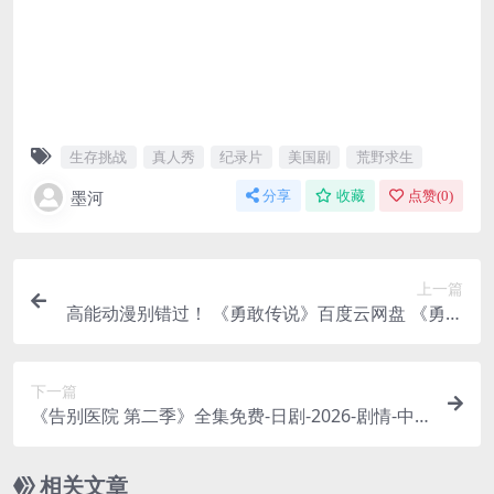
生存挑战
真人秀
纪录片
美国剧
荒野求生
墨河
分享
收藏
点赞(
0
)
上一篇
高能动漫别错过！ 《勇敢传说》百度云网盘 《勇敢
传说》百度云网盘 .阿里云盘. 2012 中字 未删减 限
时转存
下一篇
《告别医院 第二季》全集免费-日剧-2026-剧情-中
字-限时转存[夸克/百度云]
相关文章