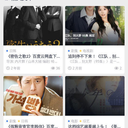
日韩
剧集
电视剧
《密告之歌2》百度云网盘下
追到停不下来！《江队，别太
载.阿里云盘.日语中字.(2024)
野 95集 姚冠宇＆徐轸轸》 未
导演: 内片辉 / 山本大辅 编剧: 铃木
《江队，别太野（95集）》是一部
删减 限时转存
谦一 资源下载：密告之歌2下载阿
都市爱情题材的短剧。该剧讲述了
2 年前
36
2 月前
2
里云盘...
冷面特警队长江野，...
剧集
日韩
电影
综艺
《假释审查官李韩信》百度云
这档综艺越看越上头！ 《美少