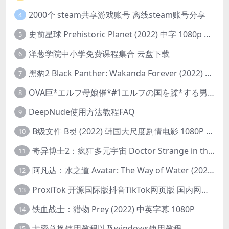
2000个 steam共享游戏账号 离线steam账号分享
4
史前星球 Prehistoric Planet (2022) 中字 1080p 高清 阿里云盘 2022.5.27已更新全集
5
洋葱学院中小学免费课程集合 云盘下载
6
黑豹2 Black Panther: Wakanda Forever (2022) 高清版
7
OVA巨*エルフ母娘催*#1エルフの国を蹂*する男。汚された女王と姫
8
DeepNude使用方法教程FAQ
9
B级文件 B컷 (2022) 韩国大尺度剧情电影 1080P 中字
10
奇异博士2：疯狂多元宇宙 Doctor Strange in the Multiverse of Madness (2022) 高清版1080p
11
阿凡达：水之道 Avatar: The Way of Water (2022) 1080p 2k 4k 中文字幕
12
ProxiTok 开源国际版抖音TikTok网页版 国内网络直连
13
铁血战士：猎物 Prey (2022) 中英字幕 1080P
14
卡密兑换使用教程以及windows使用教程
15