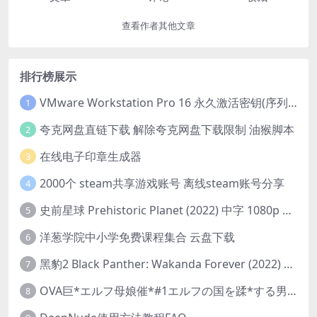
查看作者其他文章
排行榜展示
VMware Workstation Pro 16 永久激活密钥(序列号)
1
夸克网盘直链下载 解除夸克网盘下载限制 油猴脚本
2
在线电子印章生成器
3
2000个 steam共享游戏账号 离线steam账号分享
4
史前星球 Prehistoric Planet (2022) 中字 1080p 高清 阿里云盘 2022.5.27已更新全集
5
洋葱学院中小学免费课程集合 云盘下载
6
黑豹2 Black Panther: Wakanda Forever (2022) 高清版
7
OVA巨*エルフ母娘催*#1エルフの国を蹂*する男。汚された女王と姫
8