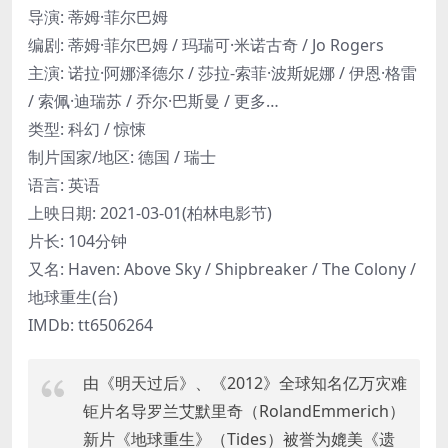
导演: 蒂姆·菲尔巴姆
编剧: 蒂姆·菲尔巴姆 / 玛瑞可·米诺古奇 / Jo Rogers
主演: 诺拉·阿娜泽德尔 / 莎拉-索菲·波斯妮娜 / 伊恩·格雷
/ 索佩·迪瑞苏 / 乔尔·巴斯曼 / 更多…
类型: 科幻 / 惊悚
制片国家/地区: 德国 / 瑞士
语言: 英语
上映日期: 2021-03-01(柏林电影节)
片长: 104分钟
又名: Haven: Above Sky / Shipbreaker / The Colony /
地球重生(台)
IMDb: tt6506264
由《明天过后》、《2012》全球知名亿万灾难
钜片名导罗兰艾默里奇（RolandEmmerich）
新片《地球重生》（Tides）被誉为媲美《遗