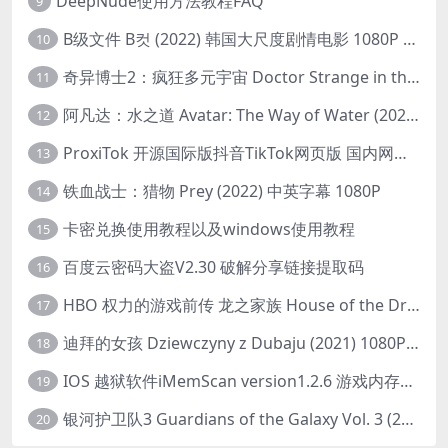
DeepNude使用方法教程FAQ
9
B级文件 B컷 (2022) 韩国大尺度剧情电影 1080P 中字
10
奇异博士2：疯狂多元宇宙 Doctor Strange in the Multiverse of Madness (2022) 高清版1080p
11
阿凡达：水之道 Avatar: The Way of Water (2022) 1080p 2k 4k 中文字幕
12
ProxiTok 开源国际版抖音TikTok网页版 国内网络直连
13
铁血战士：猎物 Prey (2022) 中英字幕 1080P
14
卡密兑换使用教程以及windows使用教程
15
百度云密码大盗V2.30 破解分享链接提取码
16
HBO 权力的游戏前传 龙之家族 House of the Dragon (2022) 中字 1080P 更新4集
17
迪拜的女孩 Dziewczyny z Dubaju (2021) 1080P 中字
18
IOS 越狱软件iMemScan version1.2.6 游戏内存修改器
19
银河护卫队3 Guardians of the Galaxy Vol. 3 (2023)4K高清资源1080p只分享精品
20