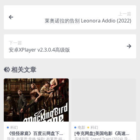
上一篇
莱奥诺拉的告别 Leonora Addio (2022)
下一篇
安卓XPlayer v2.3.0.4高级版
相关文章
科幻
电影
科幻
《怪怪家庭》百度云网盘下载.
[夸克网盘]美国电影《高速列
阿里云盘.英语中字.(2012)
车》（2024）动作 / 科幻
导演: 布莱恩·辛格 编剧: 布莱恩·福
高速列车 Speed Train (2024) 导