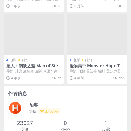
勒 / Norm Liebmann 资源...
演: 瑞安·弗朗西斯 编剧: ...
2 年前
28
8 月前
6
电影
科幻
电影
科幻
超人：钢铁之躯 Man of Steel
怪物高中 Monster High: The
(2013) 中字 1080P
Movie (2022) 1080中字
导演: 扎克·施奈德 编剧: 大卫·S·高
导演: 托德·霍兰德 编剧: 艾尔弗雷德
耶 / 克里斯托弗·诺兰 / 乔·舒斯...
·高福 / 迈尔斯·米勒 / 丝黛芬妮·...
4 年前
76
4 年前
568
作者信息
泊客
等级
永久会员
23027
0
1
文章
评论
收藏