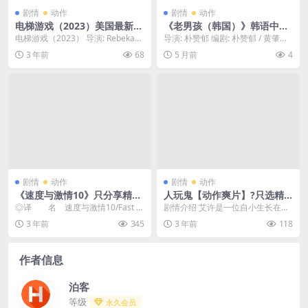
剧情
动作
剧情
动作
电梯游戏（2023）美国最新恐
《老男孩（韩国）》韩语中字.
怖片【中文字幕】 只分享精
(2003)
电梯游戏（2023） 导演: Rebekah
导演: 朴赞郁 编剧: 朴赞郁 / 黄肇允
品????
McKendry 编剧: Davi...
资源类型：老男孩百度云网盘 在线
3 年前
68
5 月前
4
观看...
剧情
动作
剧情
动作
《速度与激情10》只分享精
人玩鬼【动作爽片】?只选精
品??????
品??????
◎译 名 速度与激情10/Fast &
剧情介绍 艾许是一位自小生长在美
Furious 10/狂野时速...
国的年轻人，某日，他在度假的小
3 年前
345
3 年前
118
木屋里，无意发现一...
作者信息
泊客
等级
永久会员