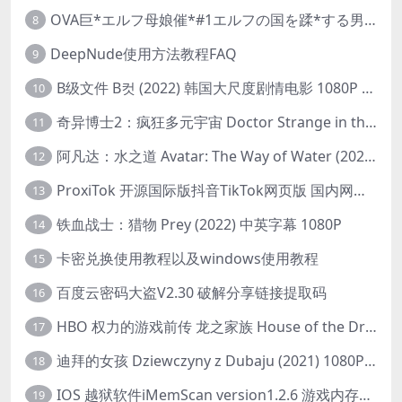
OVA巨*エルフ母娘催*#1エルフの国を蹂*する男。汚された女王と姫
8
DeepNude使用方法教程FAQ
9
B级文件 B컷 (2022) 韩国大尺度剧情电影 1080P 中字
10
奇异博士2：疯狂多元宇宙 Doctor Strange in the Multiverse of Madness (2022) 高清版1080p
11
阿凡达：水之道 Avatar: The Way of Water (2022) 1080p 2k 4k 中文字幕
12
ProxiTok 开源国际版抖音TikTok网页版 国内网络直连
13
铁血战士：猎物 Prey (2022) 中英字幕 1080P
14
卡密兑换使用教程以及windows使用教程
15
百度云密码大盗V2.30 破解分享链接提取码
16
HBO 权力的游戏前传 龙之家族 House of the Dragon (2022) 中字 1080P 更新4集
17
迪拜的女孩 Dziewczyny z Dubaju (2021) 1080P 中字
18
IOS 越狱软件iMemScan version1.2.6 游戏内存修改器
19