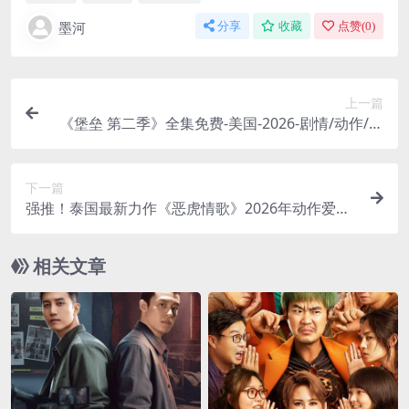
墨河
分享
收藏
点赞(
0
)
上一篇
《堡垒 第二季》全集免费-美国-2026-剧情/动作/惊
悚-中字-限时转存[夸克网盘]
下一篇
强推！泰国最新力作《恶虎情歌》2026年动作爱情
音乐片大全资源 中字高清版
相关文章