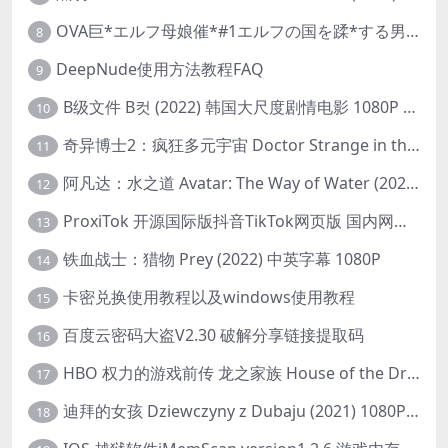
OVA巨*エルフ母娘催*#1エルフの国を蹂*する男。汚された女王と姫
8
DeepNude使用方法教程FAQ
9
B级文件 B컷 (2022) 韩国大尺度剧情电影 1080P 中字
10
奇异博士2：疯狂多元宇宙 Doctor Strange in the Multiverse of Madness (2022) 高清版1080p
11
阿凡达：水之道 Avatar: The Way of Water (2022) 1080p 2k 4k 中文字幕
12
ProxiTok 开源国际版抖音TikTok网页版 国内网络直连
13
铁血战士：猎物 Prey (2022) 中英字幕 1080P
14
卡密兑换使用教程以及windows使用教程
15
百度云密码大盗V2.30 破解分享链接提取码
16
HBO 权力的游戏前传 龙之家族 House of the Dragon (2022) 中字 1080P 更新4集
17
迪拜的女孩 Dziewczyny z Dubaju (2021) 1080P 中字
18