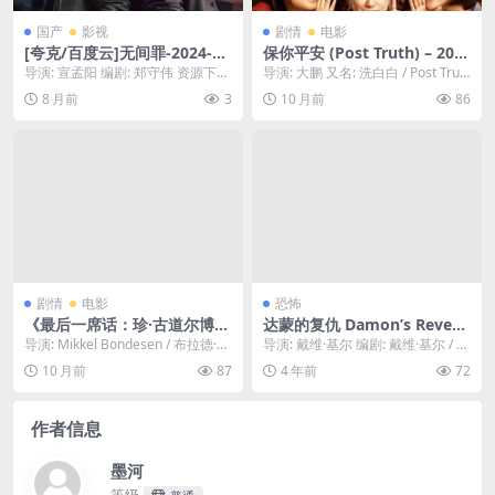
国产
影视
剧情
电影
[夸克/百度云]无间罪-2024-10
保你平安 (Post Truth) – 202
80P极速提取-剧情/犯罪/短剧-
3 – 剧情/喜剧 – 夸克网盘/百
导演: 宣孟阳 编剧: 郑守伟 资源下
导演: 大鹏 又名: 洗白白 / Post Trut
[CN]
度网盘/迅雷网盘免费下载👍
载：无间罪下载阿里云盘,百度云盘,
h 资源下载：保你平安阿里云...
8 月前
3
10 月前
86
一个靠“辟谣”为生的墓地销售
免费在线...
员，为了给一位已故客户洗清
“涉黄”的谣言，踏上了一场困
难重重又啼笑皆非的辟谣之
路。👍｜ CN
剧情
电影
恐怖
《最后一席话：珍·古道尔博
达蒙的复仇 Damon’s Reven
士》 – 2025 – 惊悚 – 夸克网
ge (2022) 1080P中字
导演: Mikkel Bondesen / 布拉德·法
导演: 戴维·基尔 编剧: 戴维·基尔 / Er
盘/百度网盘免费下载｜ US
尔查克 / David F...
ic Weinstock 主演:...
10 月前
87
4 年前
72
作者信息
墨河