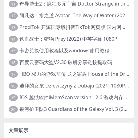
奇异博士2：疯狂多元宇宙 Doctor Strange in the Multiverse of Madness (2022) 高清版1080p
11
阿凡达：水之道 Avatar: The Way of Water (2022) 1080p 2k 4k 中文字幕
12
ProxiTok 开源国际版抖音TikTok网页版 国内网络直连
13
铁血战士：猎物 Prey (2022) 中英字幕 1080P
14
卡密兑换使用教程以及windows使用教程
15
百度云密码大盗V2.30 破解分享链接提取码
16
HBO 权力的游戏前传 龙之家族 House of the Dragon (2022) 中字 1080P 更新4集
17
迪拜的女孩 Dziewczyny z Dubaju (2021) 1080P 中字
18
IOS 越狱软件iMemScan version1.2.6 游戏内存修改器
19
银河护卫队3 Guardians of the Galaxy Vol. 3 (2023)4K高清资源1080p只分享精品
20
文章展示