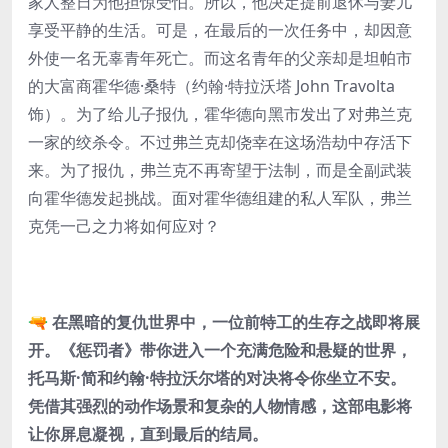
家人整日为他担惊受怕。所以，他决定提前退休与妻儿
享受平静的生活。可是，在最后的一次任务中，却因意
外使一名无辜青年死亡。而这名青年的父亲却是坦帕市
的大富商霍华德·桑特（约翰·特拉沃塔 John Travolta
饰）。为了给儿子报仇，霍华德向黑市发出了对弗兰克
一家的绞杀令。不过弗兰克却侥幸在这场浩劫中存活下
来。为了报仇，弗兰克不再寄望于法制，而是全副武装
向霍华德发起挑战。面对霍华德组建的私人军队，弗兰
克凭一己之力将如何应对？
🔫 在黑暗的复仇世界中，一位前特工的生存之战即将展
开。《惩罚者》带你进入一个充满危险和悬疑的世界，
托马斯·简和约翰·特拉沃尔塔的对决将令你坐立不安。
凭借其强烈的动作场景和复杂的人物情感，这部电影将
让你屏息凝视，直到最后的结局。