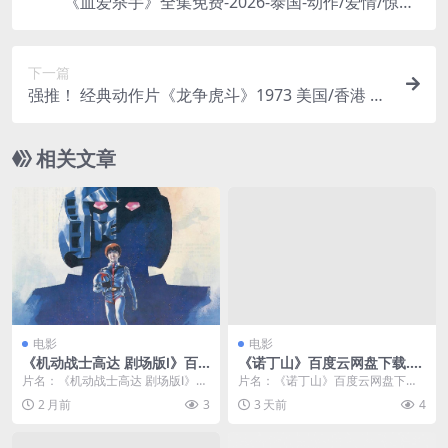
《血爱杀手》全集免费-2026-泰国-动作/爱情/惊悚-
中字-限时转存[夸克网盘]
下一篇
强推！ 经典动作片《龙争虎斗》1973 美国/香港 影
院版 全集资源 中字版
相关文章
电影
电影
《机动战士高达 剧场版Ⅰ》百
《诺丁山》百度云网盘下载.阿
度云网盘夸克下载.阿里云盘.
里云盘.英语中字.(1999)
片名：《机动战士高达 剧场版Ⅰ》百
片名：《诺丁山》百度云网盘下载.
中字.(1981)
度云网盘夸克下载.阿里云盘.中字.(1
阿里云盘.英语中字.(1999) 分类：
2 月前
3
3 天前
4
981)...
电影 又...