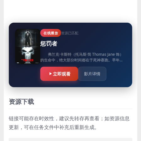
在线播放
资源已匹配
惩罚者
弗兰克·卡斯特（托马斯·简 Thomas Jane 饰）
的生命中，绝大部分时间都在于死神赛跑。早年在
海军陆战队服役，退役后又进入FBI。在枪炮火光中
生活了多…
立即观看
影片详情
资源下载
链接可能存在时效性，建议先转存再查看；如资源信息
更新，可在任务文件中补充后重新生成。