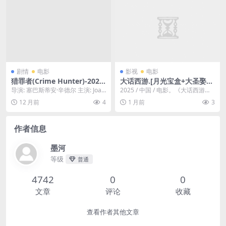
剧情
电影
影视
电影
猎罪者(Crime Hunter)-2025-
大话西游.[月光宝盒+大圣娶亲
犯罪/动作-免费下载 🐺一位退
(仙履奇缘)].HD1080P[周星驰,
导演: 塞巴斯蒂安·辛德尔 主演: Joaq
2025 / 中国 / 电影。《大话西游》
役的特种兵，为了追查杀害妻
吴孟达,罗家英,朱茵,莫文蔚,蔡
uín Furriel / 索蕾达·...
是由周星驰主演的经典爱情悲喜剧
12 月前
4
1 月前
3
儿的凶手，化身为“猎罪者”，
少芬,蓝洁瑛] 2025-02-25
电影，分...
游走在法律的边缘，用自己的
方式，猎杀那些逃脱法网的罪
作者信息
犯🐺｜
墨河
等级
普通
4742
0
0
文章
评论
收藏
查看作者其他文章