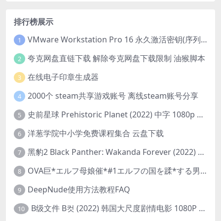
排行榜展示
VMware Workstation Pro 16 永久激活密钥(序列号)
1
夸克网盘直链下载 解除夸克网盘下载限制 油猴脚本
2
在线电子印章生成器
3
2000个 steam共享游戏账号 离线steam账号分享
4
史前星球 Prehistoric Planet (2022) 中字 1080p 高清 阿里云盘 2022.5.27已更新全集
5
洋葱学院中小学免费课程集合 云盘下载
6
黑豹2 Black Panther: Wakanda Forever (2022) 高清版
7
OVA巨*エルフ母娘催*#1エルフの国を蹂*する男。汚された女王と姫
8
DeepNude使用方法教程FAQ
9
B级文件 B컷 (2022) 韩国大尺度剧情电影 1080P 中字
10