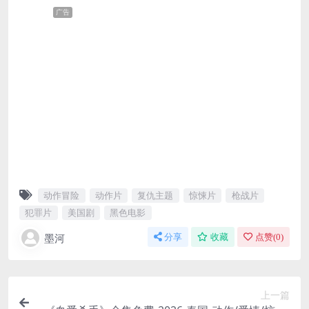
广告
动作冒险
动作片
复仇主题
惊悚片
枪战片
犯罪片
美国剧
黑色电影
墨河
分享
收藏
点赞(
0
)
上一篇