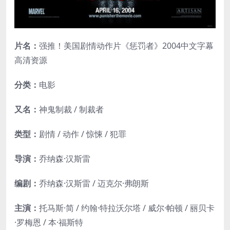
片名：
强推！美国剧情动作片《惩罚者》2004中文字幕
高清资源
分类：
电影
又名：
神鬼制裁 / 制裁者
类型：
剧情 / 动作 / 惊悚 / 犯罪
导演：
乔纳森·汉斯雷
编剧：
乔纳森·汉斯雷 / 迈克尔·弗朗斯
主演：
托马斯·简 / 约翰·特拉沃尔塔 / 威尔·帕顿 / 丽贝卡
·罗梅恩 / 本·福斯特