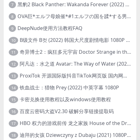
黑豹2 Black Panther: Wakanda Forever (2022) 高清版
7
OVA巨*エルフ母娘催*#1エルフの国を蹂*する男。汚された女王と姫
8
DeepNude使用方法教程FAQ
9
B级文件 B컷 (2022) 韩国大尺度剧情电影 1080P 中字
10
奇异博士2：疯狂多元宇宙 Doctor Strange in the Multiverse of Madness (2022) 高清版1080p
11
阿凡达：水之道 Avatar: The Way of Water (2022) 1080p 2k 4k 中文字幕
12
ProxiTok 开源国际版抖音TikTok网页版 国内网络直连
13
铁血战士：猎物 Prey (2022) 中英字幕 1080P
14
卡密兑换使用教程以及windows使用教程
15
百度云密码大盗V2.30 破解分享链接提取码
16
HBO 权力的游戏前传 龙之家族 House of the Dragon (2022) 中字 1080P 更新4集
17
迪拜的女孩 Dziewczyny z Dubaju (2021) 1080P 中字
18