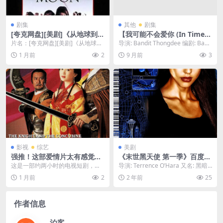
剧集
其他
剧集
[夸克网盘][美剧]《从地球到月
【我可能不会爱你 (In Time
球》（1998）剧情 / 动作 / 惊
with You) – 2020 – 爱情/剧
片名：[夸克网盘][美剧]《从地球到
导演: Bandit Thongdee 编剧: Band
悚 / 历史 豆瓣8.8
情 – 百度网盘免费下载】❤️泰
月球》（1998）剧情 / 动作 / 惊
it Thongdee ...
1 月前
2
9 月前
3
国翻拍版，探讨“最好的朋友”
悚 ...
能否发展成恋人。讲述了一对
相识多年的男女主角，打赌看
谁先结婚，却在过程中逐渐发
现彼此真实心意的故事。❤️｜
[TH]
影视
综艺
美剧
强推！这部爱情片太有感觉
《末世黑天使 第一季》百度云
了！《唐朝妖姬》 1992 中文
网盘下载.阿里云盘.英语中字.
这是一部约两小时的电视短剧，温
导演: Terrence O’Hara 又名: 黑暗
字幕 未删减 限时转存 – 1992
(2000)
碧霞饰演一个战乱时代的孤女(冬儿)
天使 第一季 资...
1 月前
2
2 年前
25
电影 夸克网盘 高清转存
被罗嘉良饰演的年...
作者信息
泊客