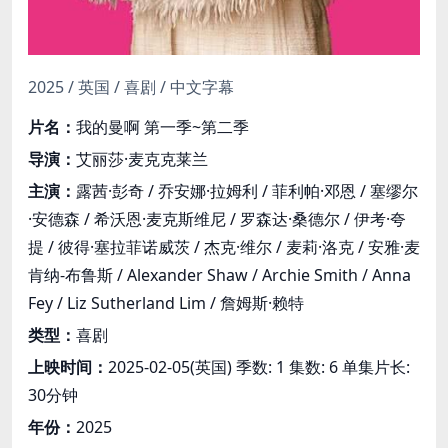
2025 / 英国 / 喜剧 / 中文字幕
片名：
我的曼啊 第一季~第二季
导演：
艾丽莎·麦克克莱兰
主演：
露茜·彭奇 / 乔安娜·拉姆利 / 菲利帕·邓恩 / 塞缪尔
·安德森 / 希沃恩·麦克斯维尼 / 罗森达·桑德尔 / 伊考·夸
提 / 彼得·塞拉菲诺威茨 / 杰克·维尔 / 麦莉·洛克 / 安雅·麦
肯纳-布鲁斯 / Alexander Shaw / Archie Smith / Anna
Fey / Liz Sutherland Lim / 詹姆斯·赖特
类型：
喜剧
上映时间：
2025-02-05(英国) 季数: 1 集数: 6 单集片长:
30分钟
年份：
2025