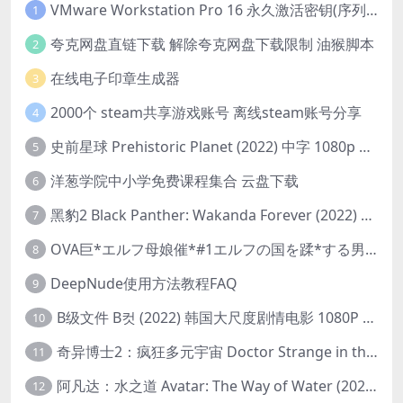
VMware Workstation Pro 16 永久激活密钥(序列号)
1
夸克网盘直链下载 解除夸克网盘下载限制 油猴脚本
2
在线电子印章生成器
3
2000个 steam共享游戏账号 离线steam账号分享
4
史前星球 Prehistoric Planet (2022) 中字 1080p 高清 阿里云盘 2022.5.27已更新全集
5
洋葱学院中小学免费课程集合 云盘下载
6
黑豹2 Black Panther: Wakanda Forever (2022) 高清版
7
OVA巨*エルフ母娘催*#1エルフの国を蹂*する男。汚された女王と姫
8
DeepNude使用方法教程FAQ
9
B级文件 B컷 (2022) 韩国大尺度剧情电影 1080P 中字
10
奇异博士2：疯狂多元宇宙 Doctor Strange in the Multiverse of Madness (2022) 高清版1080p
11
阿凡达：水之道 Avatar: The Way of Water (2022) 1080p 2k 4k 中文字幕
12