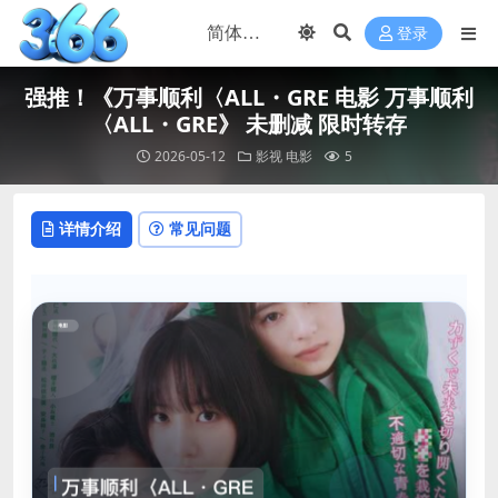
登录
强推！《万事顺利〈ALL・GRE 电影 万事顺利
〈ALL・GRE》 未删减 限时转存
2026-05-12
影视
电影
5
详情介绍
常见问题