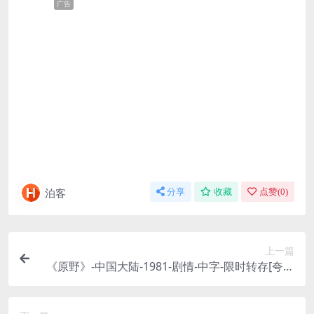
广告
泊客
分享
收藏
点赞(
0
)
上一篇
《原野》-中国大陆-1981-剧情-中字-限时转存[夸克
网盘]