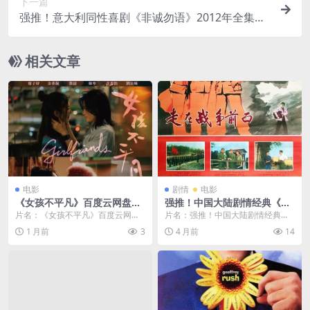
下一篇
强推！意大利同性喜剧《非诚勿语》2012年全集资
源 中字版 限时下载
相关文章
电影
剧情
电影
《女孩不平凡》百度云网盘夸
强推！中国大陆剧情经典《走
克下载.阿里云盘.中字.(2025)
在战争前面》1978高清中字版
片名：《女孩不平凡》百度云网盘
片名：强推！中国大陆剧情经典
资源限时免费下载
夸克下载.阿里云盘.中字.(2025) 分
《走在战争前面》1978高清中字版
1 月前
3
4 月前
14
类：电影...
资源限时免费下载 ...