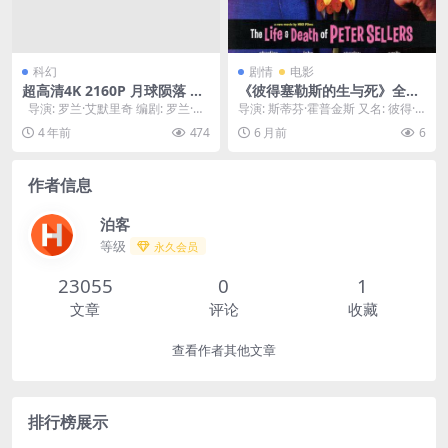
科幻
剧情
电影
超高清4K 2160P 月球陨落 M
《彼得塞勒斯的生与死》全集
oonfall (2022)
下载-2004-1080P冷门高分-传
导演: 罗兰·艾默里奇 编剧: 罗兰·艾
导演: 斯蒂芬·霍普金斯 又名: 彼得·
记-英影[夸克网盘/百度网盘]
默里奇 / 哈洛德·克卢瑟...
谢勒的生与死 资源下载：彼得·塞勒
4 年前
474
6 月前
6
斯的生...
作者信息
泊客
等级
永久会员
23055
0
1
文章
评论
收藏
查看作者其他文章
排行榜展示