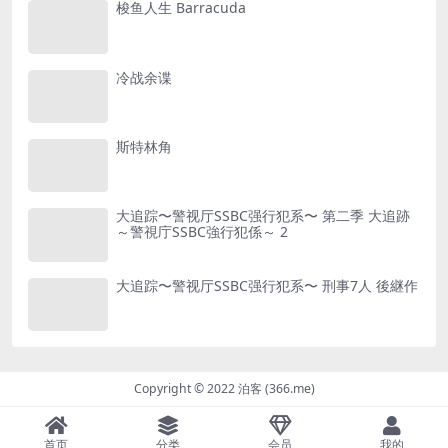
梭鱼人生 Barracuda
冷战余谍
斯特林角
大追踪〜警视厅SSBC强行犯系〜 第二季 大追跡
～警視庁SSBC強行犯係～ 2
大追踪〜警视厅SSBC强行犯系〜 刑事7人 後継作
Copyright © 2022 泊客 (366.me)
首页
分类
会员
我的