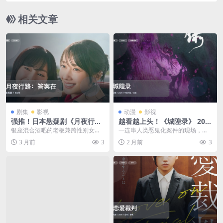
相关文章
剧集
影视
动漫
影视
强推！日本悬疑剧《月夜行
越看越上头！《城隍录》 202
路：答案在名作中》 2026 未
6 中文字幕 未删减 限时转存
银座混合酒吧的老板兼跨性别女性
一连串人类恶鬼化案件的现场，都
删减 限时转存
野宫露娜（波瑠 饰），以及被婚外
拍到了与男主长得一模一样的凶
3 月前
3
2 月前
3
情丈夫和任性的孩子...
手。女主收到地府方面的...