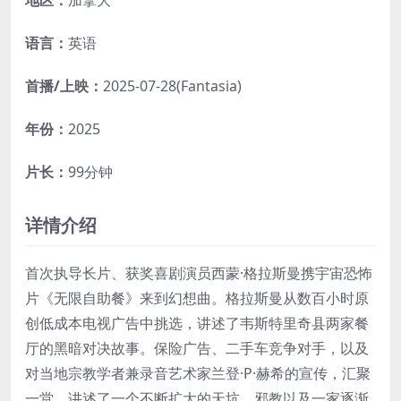
地区：
加拿大
语言：
英语
首播/上映：
2025-07-28(Fantasia)
年份：
2025
片长：
99分钟
详情介绍
首次执导长片、获奖喜剧演员西蒙·格拉斯曼携宇宙恐怖
片《无限自助餐》来到幻想曲。格拉斯曼从数百小时原
创低成本电视广告中挑选，讲述了韦斯特里奇县两家餐
厅的黑暗对决故事。保险广告、二手车竞争对手，以及
对当地宗教学者兼录音艺术家兰登·P·赫希的宣传，汇聚
一堂，讲述了一个不断扩大的天坑、邪教以及一家逐渐