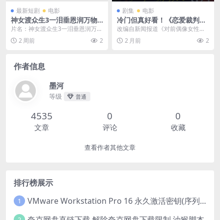
最新短剧
电影
剧集
电影
神女渡众生3一泪垂恩润万物
冷门但真好看！《恋爱裁判》
(56集) | 短剧
2025 1080P中文字幕 未删减
片名：神女渡众生3一泪垂恩润万物
改编自新闻报道《对前偶像女性下
限时转存
(56集) | 短剧 分类：电影 年份：20
达赔偿命令》，讲述偶像团体“Hap
2 周前
2
2 月前
2
2...
py☆Fanfa...
作者信息
墨河
等级
普通
4535
0
0
文章
评论
收藏
查看作者其他文章
排行榜展示
VMware Workstation Pro 16 永久激活密钥(序列号)
1
夸克网盘直链下载 解除夸克网盘下载限制 油猴脚本
2