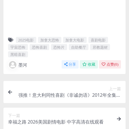
2025电影
加拿大恐怖
加拿大电影
喜剧电影
宇宙恐怖
恐怖喜剧
恐怖片
自助餐厅
邪教题材
黑暗喜剧
墨河
分享
收藏
点赞(
0
)
上一篇
强推！意大利同性喜剧《非诚勿语》2012年全集资
源 中字版 限时下载
下一篇
幸福之路 2026美国剧情电影 中字高清在线观看