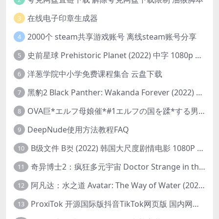
在线电子印章生成器
3
2000个 steam共享游戏账号 离线steam账号分享
4
史前星球 Prehistoric Planet (2022) 中字 1080p 高清 阿里云盘 2022.5.27已更新全集
5
洋葱学院中小学免费课程集合 云盘下载
6
黑豹2 Black Panther: Wakanda Forever (2022) 高清版
7
OVA巨*エルフ母娘催*#1エルフの国を蹂*する男。汚された女王と姫
8
DeepNude使用方法教程FAQ
9
B级文件 B컷 (2022) 韩国大尺度剧情电影 1080P 中字
10
奇异博士2：疯狂多元宇宙 Doctor Strange in the Multiverse of Madness (2022) 高清版1080p
11
阿凡达：水之道 Avatar: The Way of Water (2022) 1080p 2k 4k 中文字幕
12
ProxiTok 开源国际版抖音TikTok网页版 国内网络直连
13