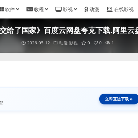
软件
教程
影视
动漫
在线影视
给了国家》百度云网盘夸克下载.阿里云盘.中
2026-05-12
动漫
影视
0
0
1
立即直达下载
部