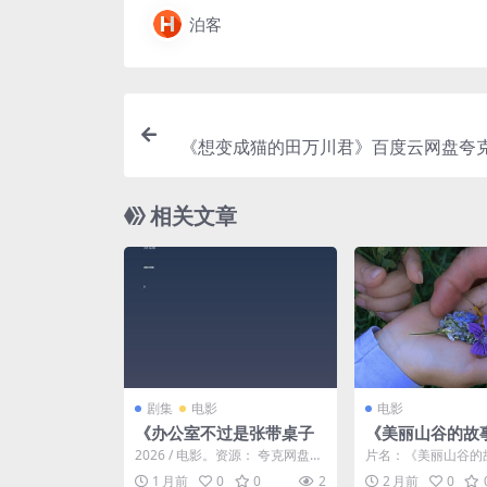
泊客
《想变成猫的田万川君》百度云网盘夸克
里云盘.中字.
相关文章
剧集
电影
电影
《办公室不过是张带桌子
《美丽山谷的故
云网盘夸克下载.
2026 / 电影。资源： 夸克网盘
片名：《美丽山谷的
中字.(2025)
资源： 迅雷云盘 提取码： 资
云网盘夸克下载.阿里
1 月前
0
0
2
2 月前
0