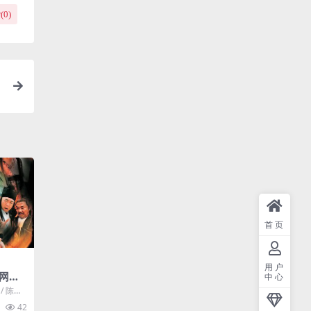
(
0
)
首页
用户
网盘
中心
v]粤语
/ 陈丽
源下载：
42