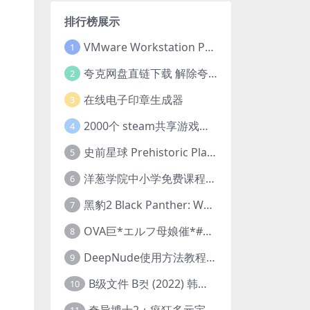
排行榜展示
VMware Workstation Pro 16 永久激活密钥(序列号)
1
夸克网盘直链下载 解除夸克网盘下载限制 油猴脚本
2
在线电子印章生成器
3
2000个 steam共享游戏账号 离线steam账号分享
4
史前星球 Prehistoric Planet (2022) 中字 1080p 高清 阿里云盘 2022.5.27已更新全集
5
洋葱学院中小学免费课程集合 云盘下载
6
黑豹2 Black Panther: Wakanda Forever (2022) 高清版
7
OVA巨*エルフ母娘催*#1エルフの国を蹂*する男。汚された女王と姫
8
DeepNude使用方法教程FAQ
9
B级文件 B컷 (2022) 韩国大尺度剧情电影 1080P 中字
10
奇异博士2：疯狂多元宇宙 Doctor Strange in the Multiverse of Madness (2022) 高清版1080p