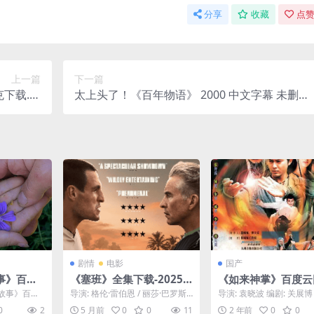
分享
收藏
点赞
上一篇
下一篇
下载.阿
太上头了！《百年物语》 2000 中文字幕 未删减
(2025)
限时转存
剧情
电影
国产
事》百度
《塞班》全集下载-2025-1
《如来神掌》百度云
阿里云盘.
080P冷门高分-剧情-欧影
阿里下载[MP4/mk
故事》百度
导演: 格伦·雷伯恩 / 丽莎·巴罗斯·
导演: 袁晓波 编剧: 关展博 
[夸克网盘]
中字（2002）
云盘.中字.
德萨 资源下载：塞班下载阿里云
华 / 阮少娜 / 苏斌华 资
0
2
5 月前
0
0
11
2 年前
0
0