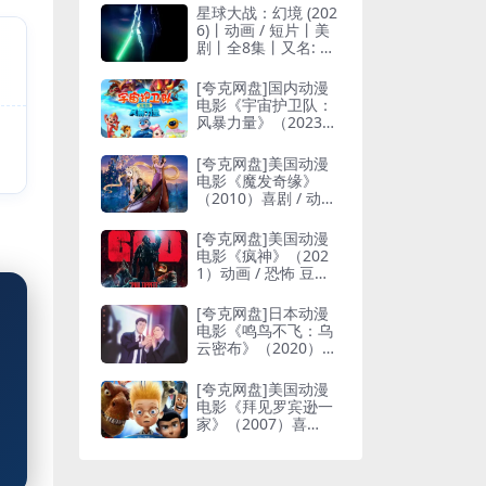
星球大战：幻境 (202
6)丨动画 / 短片丨美
剧丨全8集丨又名: 星
球大战：幻境 — 第
九位绝地武士(台)
[夸克网盘]国内动漫
电影《宇宙护卫队：
风暴力量》（2023）
动画 / 奇幻 豆瓣7.0
[夸克网盘]美国动漫
电影《魔发奇缘》
（2010）喜剧 / 动
画 / 冒险 豆瓣8.3
[夸克网盘]美国动漫
电影《疯神》（202
1）动画 / 恐怖 豆瓣
7.4
[夸克网盘]日本动漫
电影《鸣鸟不飞：乌
云密布》（2020）动
画 / 同性 豆瓣8.3
[夸克网盘]美国动漫
电影《拜见罗宾逊一
家》（2007）喜
剧 / 动画 / 冒险 豆瓣
7.7