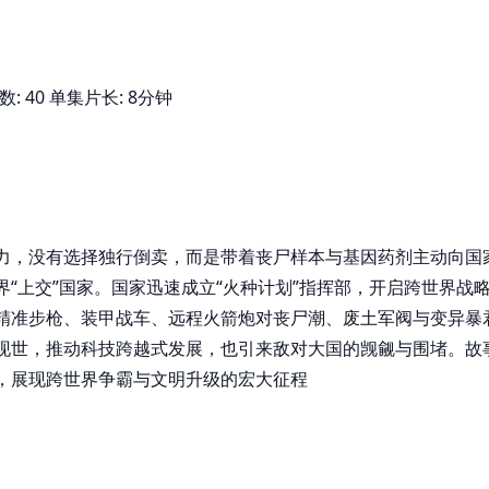
集数: 40 单集片长: 8分钟
力，没有选择独行倒卖，而是带着丧尸样本与基因药剂主动向国
“上交”国家。国家迅速成立“火种计划”指挥部，开启跨世界战
精准步枪、装甲战车、远程火箭炮对丧尸潮、废土军阀与变异暴
现世，推动科技跨越式发展，也引来敌对大国的觊觎与围堵。故
，展现跨世界争霸与文明升级的宏大征程