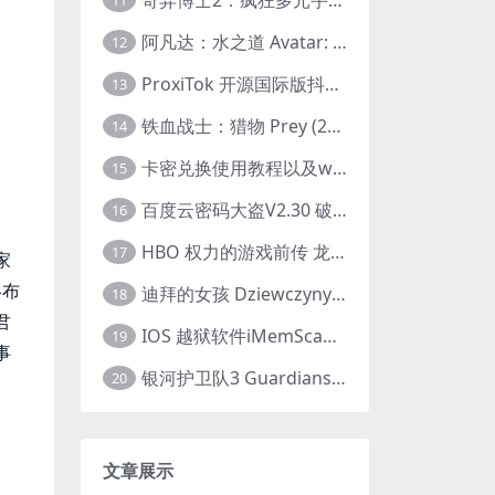
11
阿凡达：水之道 Avatar: The Way of Water (2022) 1080p 2k 4k 中文字幕
12
ProxiTok 开源国际版抖音TikTok网页版 国内网络直连
13
铁血战士：猎物 Prey (2022) 中英字幕 1080P
14
卡密兑换使用教程以及windows使用教程
15
百度云密码大盗V2.30 破解分享链接提取码
16
HBO 权力的游戏前传 龙之家族 House of the Dragon (2022) 中字 1080P 更新4集
17
家
略布
迪拜的女孩 Dziewczyny z Dubaju (2021) 1080P 中字
18
君
IOS 越狱软件iMemScan version1.2.6 游戏内存修改器
19
事
银河护卫队3 Guardians of the Galaxy Vol. 3 (2023)4K高清资源1080p只分享精品
20
文章展示