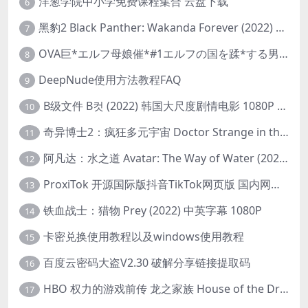
洋葱学院中小学免费课程集合 云盘下载
6
黑豹2 Black Panther: Wakanda Forever (2022) 高清版
7
OVA巨*エルフ母娘催*#1エルフの国を蹂*する男。汚された女王と姫
8
DeepNude使用方法教程FAQ
9
B级文件 B컷 (2022) 韩国大尺度剧情电影 1080P 中字
10
奇异博士2：疯狂多元宇宙 Doctor Strange in the Multiverse of Madness (2022) 高清版1080p
11
阿凡达：水之道 Avatar: The Way of Water (2022) 1080p 2k 4k 中文字幕
12
ProxiTok 开源国际版抖音TikTok网页版 国内网络直连
13
铁血战士：猎物 Prey (2022) 中英字幕 1080P
14
卡密兑换使用教程以及windows使用教程
15
百度云密码大盗V2.30 破解分享链接提取码
16
HBO 权力的游戏前传 龙之家族 House of the Dragon (2022) 中字 1080P 更新4集
17