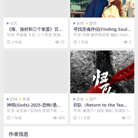
综艺
剧情
爱情
《海、渔村和三个笨蛋》百度
寻找灵魂伴侣(Finding Soul
云网盘下载.阿里云盘.国语中
mate)-2025-喜剧/爱情-免费
导演: 李紫薇 又名: 三个笨蛋 资源下
导演: 何塞·蒙特西诺斯 编剧: Hayley
字.(2024)
下载 💞在一个每个人都能通
载：海、渔村和三个笨蛋下载阿里
November 资源下载：寻找...
2 年前
25
1 年前
2
过高科技匹配到“灵魂伴侣”的
云盘,百度...
世界，一个女孩却发现，自己
匹配到的对象，竟是她最讨厌
的人💞｜
剧情
影视
剧集
国产
神明(Gods)-2025-恐怖/悬疑-
归队（Return to the Tea
免费下载 🇰🇷韩国恐怖片，一
m）-2025-剧情-免费下载 🏅
主演: 金圭丽 / 安闵尚 资源下载：神
导演: 臧溪川 / 赵阳 编剧: 高满堂 /
个偏远的山村，村民们信奉着
以东北抗联十四年艰苦抗战历
明下载阿里云盘,百度云盘,免费在线
李立 / 汝盛 / 李洲 资源下载...
1 年前
429
11 月前
11
一个古老而诡异的“神明”。当
程为背景，讲述了一支抗联小
观看,...
一群外来者打破村庄的宁静，
队历经惨烈战役｜ CN
他们将直面神明的“惩罚”🇰🇷｜
作者信息