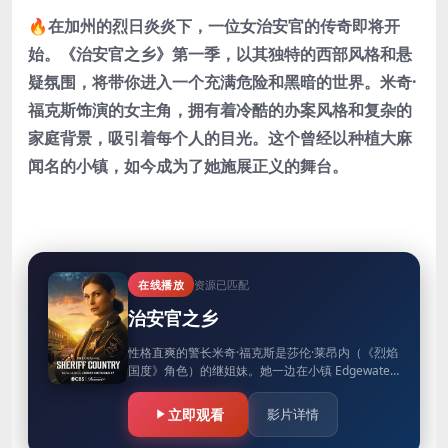
🔥在加州的烈日炎炎下，一位女治安官的传奇即将开
始。《治安官之乡》第一季，以其独特的西部风格和悬
疑氛围，将带你进入一个充满危险和黑暗的世界。米奇·
福克斯饰演的女主角，拥有着冷酷的办案风格和复杂的
家庭背景，吸引着每个人的目光。这个曾经以种植大麻
闻名的小镇，如今成为了她施展正义的舞台。
在线播放
资源已匹配
治安官之乡
性格直爽的警长米奇·福克斯是莎伦·莱昂内（《烈焰
国度》角色）的继姐妹。她一边在小镇 Edgewater
的街道上巡逻，一边调查犯罪活动，同时还要应付
前科累累的父…
立即观看
影片详情