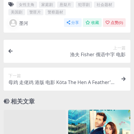
女性主角
家庭剧
悬疑片
犯罪剧
社会题材
美国剧
警匪片
警察题材
墨河
分享
收藏
点赞(
0
)
上一篇
渔夫 Fisher 俄语中字 电影
下一篇
母鸡 走佬鸡 港版 电影 Köta The Hen A Feather’s T
ale高清电影
相关文章