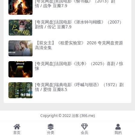
[夸克网盘]美国电影《偷书贼》（2013）剧
情 / 战争 豆瓣7.9
[夸克网盘]法国电影《潜水钟与蝴蝶》（2007）
剧情 / 传记 豆瓣7.9
【双女主】《租爱实验室》 2026 夸克网盘资源
高清全集
[夸克网盘]法国电影《洗净》（2025）喜剧 / 惊
悚
[夸克网盘]瑞典电影《呼喊与细语》（1972）剧
情 / 爱情 豆瓣8.5
Copyright © 2022 泊客 (366.me)
首页
分类
会员
我的