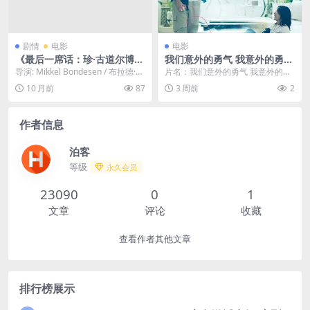
剧情
电影
电影
《最后一席话：珍·古道尔博
我们意外的勇气 我意外的勇气
士》 – 2025 – 惊悚 – 夸克网
/ Unexpected Courage
导演: Mikkel Bondesen / 布拉德·法
片名：我们意外的勇气 我意外的勇
盘/百度网盘免费下载｜ US
尔查克 / David F...
气 / Unexpected Courage 分...
10 月前
87
3 周前
2
作者信息
泊客
等级
永久会员
23090
0
1
文章
评论
收藏
查看作者其他文章
排行榜展示