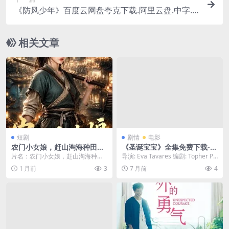
《防风少年》百度云网盘夸克下载.阿里云盘.中字.(2
025)
相关文章
短剧
剧情
电影
农门小女娘，赶山淘海种田忙
《圣诞宝宝》全集免费下载-2
（114集）AI短剧 (2026)
025-豆瓣高分推荐 – 喜剧/家
片名：农门小女娘，赶山淘海种田
导演: Eva Tavares 编剧: Topher Pa
庭 – [US][夸克网盘/百度网盘]
忙（114集）AI短剧 (2026) 分类：
yne 资源下载：圣诞...
1 月前
3
7 月前
4
短剧 ...