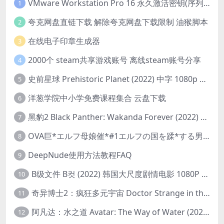
VMware Workstation Pro 16 永久激活密钥(序列号)
1
夸克网盘直链下载 解除夸克网盘下载限制 油猴脚本
2
在线电子印章生成器
3
2000个 steam共享游戏账号 离线steam账号分享
4
史前星球 Prehistoric Planet (2022) 中字 1080p 高清 阿里云盘 2022.5.27已更新全集
5
洋葱学院中小学免费课程集合 云盘下载
6
黑豹2 Black Panther: Wakanda Forever (2022) 高清版
7
OVA巨*エルフ母娘催*#1エルフの国を蹂*する男。汚された女王と姫
8
DeepNude使用方法教程FAQ
9
B级文件 B컷 (2022) 韩国大尺度剧情电影 1080P 中字
10
奇异博士2：疯狂多元宇宙 Doctor Strange in the Multiverse of Madness (2022) 高清版1080p
11
阿凡达：水之道 Avatar: The Way of Water (2022) 1080p 2k 4k 中文字幕
12