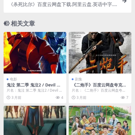
《杀死比尔》百度云网盘下载.阿里云盘.英语中字.(2
003)
相关文章
电影
剧集
鬼泣 第二季 鬼泣2 / Devil Ma
《二炮手》百度云网盘夸克下
y Cry Season 2
载.阿里云盘.中字.(2014)
片名：鬼泣 第二季 鬼泣2 / Devil M
片名：《二炮手》百度云网盘夸克
ay Cry Season 2 分...
下载.阿里云盘.中字.(2014) 分类：
3 月前
4
3 月前
7
剧集 又...