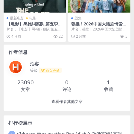
最新电影
电影
剧集
【电影】黑袍纠察队 第五季
强推！2026中国大陆剧情爱情
网盘保存
《耀眼》全集资源 中字 百度
片名：【电影】黑袍纠察队 第五季
片名：强推！2026中国大陆剧情爱
云网盘下载
网盘保存 分类：电影 详情介绍
情《耀眼》全集资源 中字 百度云网
4 月前
22
2 月前
5
《黑袍纠察队 ...
盘下载 分类...
作者信息
泊客
等级
永久会员
23090
0
1
文章
评论
收藏
查看作者其他文章
排行榜展示
VMware Workstation Pro 16 永久激活密钥(序列号)