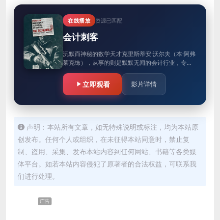
在线播放
资源已匹配
会计刺客
沉默而神秘的数学天才克里斯蒂安·沃尔夫（本·阿弗
莱克饰），从事的则是默默无闻的会计行业，专门
为世界各大犯罪机构做账。随着财政部官员雷·金
（J·K·西蒙斯饰）对于…
立即观看
影片详情
声明：本站所有文章，如无特殊说明或标注，均为本站原
创发布。任何个人或组织，在未征得本站同意时，禁止复
制、盗用、采集、发布本站内容到任何网站、书籍等各类媒
体平台。如若本站内容侵犯了原著者的合法权益，可联系我
们进行处理。
广告