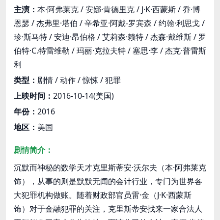
主演：
本·阿弗莱克 / 安娜·肯德里克 / J·K·西蒙斯 / 乔·博
恩瑟 / 杰弗里·塔伯 / 辛希亚·阿戴-罗宾森 / 约翰·利思戈 /
珍·斯马特 / 安迪·昂伯格 / 艾莉森·赖特 / 杰森·戴维斯 / 罗
伯特·C.特雷维勒 / 玛丽·克拉夫特 / 塞思·李 / 杰克·普雷斯
利
类型：
剧情 / 动作 / 惊悚 / 犯罪
上映时间：
2016-10-14(美国)
年份：
2016
地区：
美国
剧情简介：
沉默而神秘的数学天才克里斯蒂安·沃尔夫（本·阿弗莱克
饰），从事的则是默默无闻的会计行业，专门为世界各
大犯罪机构做账。随着财政部官员雷·金（J·K·西蒙斯
饰）对于金融犯罪的关注，克里斯蒂安找来一家合法人