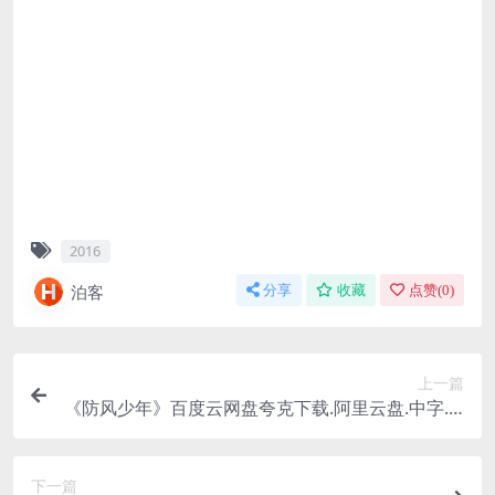
2016
泊客
分享
收藏
点赞(
0
)
上一篇
《防风少年》百度云网盘夸克下载.阿里云盘.中字.(2
025)
下一篇