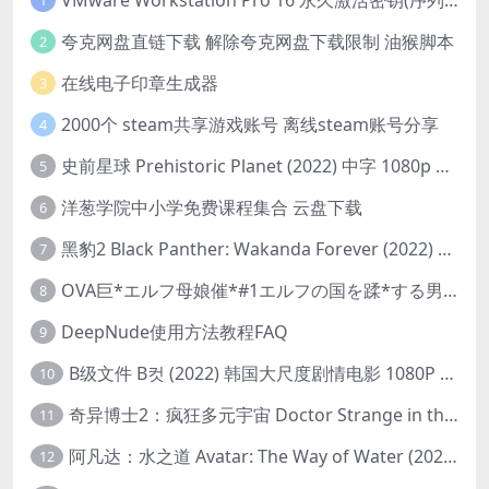
1
夸克网盘直链下载 解除夸克网盘下载限制 油猴脚本
2
在线电子印章生成器
3
2000个 steam共享游戏账号 离线steam账号分享
4
史前星球 Prehistoric Planet (2022) 中字 1080p 高清 阿里云盘 2022.5.27已更新全集
5
洋葱学院中小学免费课程集合 云盘下载
6
黑豹2 Black Panther: Wakanda Forever (2022) 高清版
7
OVA巨*エルフ母娘催*#1エルフの国を蹂*する男。汚された女王と姫
8
DeepNude使用方法教程FAQ
9
B级文件 B컷 (2022) 韩国大尺度剧情电影 1080P 中字
10
奇异博士2：疯狂多元宇宙 Doctor Strange in the Multiverse of Madness (2022) 高清版1080p
11
阿凡达：水之道 Avatar: The Way of Water (2022) 1080p 2k 4k 中文字幕
12