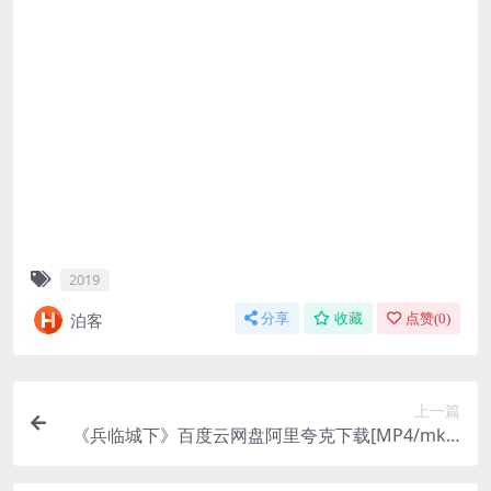
2019
泊客
分享
收藏
点赞(
0
)
上一篇
《兵临城下》百度云网盘阿里夸克下载[MP4/mkv]
中字（2001）