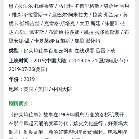
恩 / 拉法尔·扎维鲁查 / 马尔科·罗德里格斯 / 堪萨丝·宝琳
/ 维森特·拉雷斯卡 / 殷巴尔·阿米拉夫 / 拉蒙·弗兰克 / 莫
妮卡·斯塔吉丝 / 克雷格·斯塔克 / 大卫·斯廷 / 朱丽叶·吉
达 / 埃迪·佩雷斯 / 布蕾迪·拉多娜 / 凯拉·拉多姆斯基 / 布
里安娜·温 / 卡萝莱娜·瓦加斯 / 加里·派怀特
类型：
好莱坞往事百度云网盘 在线观看 迅雷下载
上映时间：
2019(中国大陆) / 2019-05-21(戛纳电影节) /
2019-07-26(美国)
年份：
2019
地区：
英国 / 美国 / 中国大陆
剧情简介：
《好莱坞往事》故事在1969年瞬息万变的洛杉矶展开，
在那个风起云涌的变革时代，嬉皮文化盛行，好莱坞大
制片厂制度瓦解，新的好莱坞明星纷纷崛起。电视明星