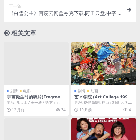
下一篇
《白雪公主》百度云网盘夸克下载.阿里云盘.中字.(2
025)
相关文章
剧情
电影
剧情
动画
宇宙诞生时的碎片(Fragment
艺术学院 (Art College 1994)
s from the Birth of the Uni
– 2023 – 动画/剧情 – 夸克网
主演: 孔大山 / 王一通 / 杨皓宇 / 吕
导演: 刘健 编剧: 林山 / 刘健 又名:
verse)-2025-纪录片-免费下载
盘/百度网盘免费下载🎨（刘
启洋 / 马提亚斯·德尔甫 / 艾...
艺术学院 / 艺术家1994 / ...
12 月前
74
10 月前
41
🌌一部关于宇宙起源的独家纪
健导演）上世纪90年代初，一
录片，通过最新的天文观测数
群艺术学院的学生，在开放与
据与模拟动画，带你追溯到13
传统碰撞的时代，探索着友
8亿年前，见证宇宙大爆炸后
情、爱情与艺术理想。🎨｜ C
最初的“碎片”如何演变成今天
N
的星辰大海🌌｜