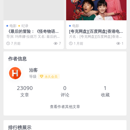
电影
纪录
电影
《最后的冒险：《怪奇物语》
[夸克网盘][百度网盘]香港电影
第五季幕后》全集免费下载-2
《阖家辣》（2022）喜剧 豆
导演: 玛蒂娜·拉德万 又名: 最后的冒
片名：[夸克网盘][百度网盘]香港电
026-免费极速备份链接 – 纪录
瓣6.0
险：《怪奇物语》第五季幕后纪录
影《阖家辣》（2022）喜剧 豆瓣6.
7 月前
7
1 月前
1
片/幕后 – [US][夸克网盘/百度
片 / 最...
0 分...
网盘]
作者信息
泊客
等级
永久会员
23090
0
1
文章
评论
收藏
查看作者其他文章
排行榜展示