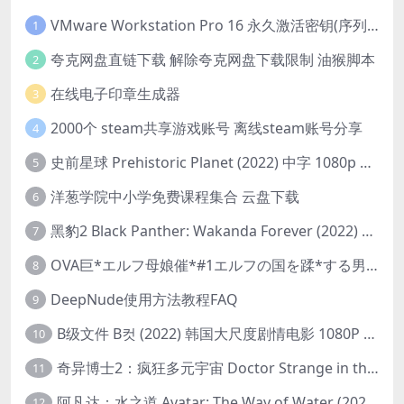
VMware Workstation Pro 16 永久激活密钥(序列号)
1
夸克网盘直链下载 解除夸克网盘下载限制 油猴脚本
2
在线电子印章生成器
3
2000个 steam共享游戏账号 离线steam账号分享
4
史前星球 Prehistoric Planet (2022) 中字 1080p 高清 阿里云盘 2022.5.27已更新全集
5
洋葱学院中小学免费课程集合 云盘下载
6
黑豹2 Black Panther: Wakanda Forever (2022) 高清版
7
OVA巨*エルフ母娘催*#1エルフの国を蹂*する男。汚された女王と姫
8
DeepNude使用方法教程FAQ
9
B级文件 B컷 (2022) 韩国大尺度剧情电影 1080P 中字
10
奇异博士2：疯狂多元宇宙 Doctor Strange in the Multiverse of Madness (2022) 高清版1080p
11
阿凡达：水之道 Avatar: The Way of Water (2022) 1080p 2k 4k 中文字幕
12