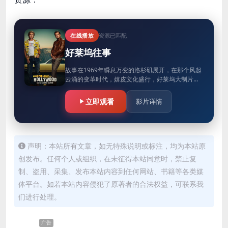
在线播放
资源已匹配
好莱坞往事
故事在1969年瞬息万变的洛杉矶展开，在那个风起
云涌的变革时代，嬉皮文化盛行，好莱坞大制片厂
制度瓦解，新的好莱坞明星纷纷崛起。电视明星里
克·道尔顿（莱昂纳多·迪…
立即观看
影片详情
声明：本站所有文章，如无特殊说明或标注，均为本站原
创发布。任何个人或组织，在未征得本站同意时，禁止复
制、盗用、采集、发布本站内容到任何网站、书籍等各类媒
体平台。如若本站内容侵犯了原著者的合法权益，可联系我
们进行处理。
广告