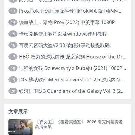
ProxiTok 开源国际版抖音TikTok网页版 国内网络直连
13
铁血战士：猎物 Prey (2022) 中英字幕 1080P
14
卡密兑换使用教程以及windows使用教程
15
百度云密码大盗V2.30 破解分享链接提取码
16
HBO 权力的游戏前传 龙之家族 House of the Dragon (2022) 中字 1080P 更新4集
17
迪拜的女孩 Dziewczyny z Dubaju (2021) 1080P 中字
18
IOS 越狱软件iMemScan version1.2.6 游戏内存修改器
19
银河护卫队3 Guardians of the Galaxy Vol. 3 (2023)4K高清资源1080p只分享精品
20
文章展示
【双女主】《租爱实验室》 2026 夸克网盘资源
高清全集