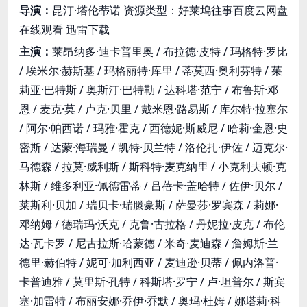
导演：
昆汀·塔伦蒂诺 资源类型：好莱坞往事百度云网盘
在线观看 迅雷下载
主演：
莱昂纳多·迪卡普里奥 / 布拉德·皮特 / 玛格特·罗比
/ 埃米尔·赫斯基 / 玛格丽特·库里 / 蒂莫西·奥利芬特 / 茱
莉亚·巴特斯 / 奥斯汀·巴特勒 / 达科塔·范宁 / 布鲁斯·邓
恩 / 麦克·莫 / 卢克·贝里 / 戴米恩·路易斯 / 库尔特·拉塞尔
/ 阿尔·帕西诺 / 玛雅·霍克 / 西德妮·斯威尼 / 哈莉·奎恩·史
密斯 / 达蒙·海瑞曼 / 凯特·贝兰特 / 洛伦扎·伊佐 / 迈克尔·
马德森 / 拉莫·威利斯 / 斯科特·麦克纳里 / 小克利夫顿·克
林斯 / 维多利亚·佩德雷蒂 / 吕蓓卡·盖哈特 / 佐伊·贝尔 /
莱斯利·贝加 / 瑞贝卡·瑞滕豪斯 / 萨曼莎·罗宾森 / 莉娜·
邓纳姆 / 德瑞玛·沃克 / 克鲁·古拉格 / 丹妮拉·皮克 / 布伦
达·瓦卡罗 / 尼古拉斯·哈蒙德 / 米奇·麦迪森 / 詹姆斯·兰
德里·赫伯特 / 妮可·加利西亚 / 麦迪逊·贝蒂 / 佩内洛普·
卡普迪雅 / 莫里斯·孔特 / 科斯塔·罗宁 / 卢·坦普尔 / 斯宾
塞·加雷特 / 布丽安娜·乔伊·乔默 / 奥玛·杜姆 / 娜塔莉·科