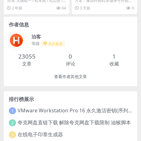
导演: 北畑龍一 / 松本拓 / 丸山恵 /
片名：重回狩猎82从做弹弓开始养
4)
026)
佐藤リョウ / 小山亮太 资源下载...
全家第二季（118集）AI短剧 (202
2 年前
64
3 天前
0
6) 分...
作者信息
泊客
等级
永久会员
23055
0
1
文章
评论
收藏
查看作者其他文章
排行榜展示
VMware Workstation Pro 16 永久激活密钥(序列号)
1
夸克网盘直链下载 解除夸克网盘下载限制 油猴脚本
2
在线电子印章生成器
3