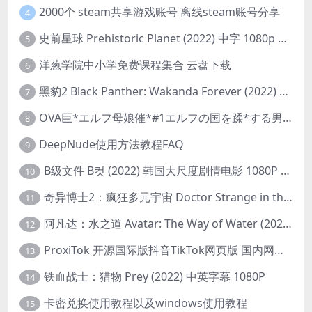
2000个 steam共享游戏账号 离线steam账号分享
4
史前星球 Prehistoric Planet (2022) 中字 1080p 高清 阿里云盘 2022.5.27已更新全集
5
洋葱学院中小学免费课程集合 云盘下载
6
黑豹2 Black Panther: Wakanda Forever (2022) 高清版
7
OVA巨*エルフ母娘催*#1エルフの国を蹂*する男。汚された女王と姫
8
DeepNude使用方法教程FAQ
9
B级文件 B컷 (2022) 韩国大尺度剧情电影 1080P 中字
10
奇异博士2：疯狂多元宇宙 Doctor Strange in the Multiverse of Madness (2022) 高清版1080p
11
阿凡达：水之道 Avatar: The Way of Water (2022) 1080p 2k 4k 中文字幕
12
ProxiTok 开源国际版抖音TikTok网页版 国内网络直连
13
铁血战士：猎物 Prey (2022) 中英字幕 1080P
14
卡密兑换使用教程以及windows使用教程
15