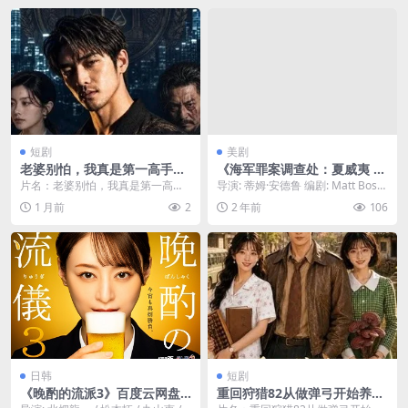
短剧
美剧
老婆别怕，我真是第一高手
《海军罪案调查处：夏威夷 第
（60集）AI短剧 (2026)
三季》百度云网盘下载.阿里云
片名：老婆别怕，我真是第一高手
导演: 蒂姆·安德鲁 编剧: Matt Bosa
盘.英语中字.(2024)
（60集）AI短剧 (2026) 分类：短剧
ck / Jan Nash / ...
1 月前
2
2 年前
106
年份...
日韩
短剧
《晚酌的流派3》百度云网盘
重回狩猎82从做弹弓开始养全
下载.阿里云盘.日语中字.(202
家第二季（118集）AI短剧 (2