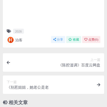
2026
泊客
分享
收藏
点赞(
0
)
上一篇
《陈腔滥调》百度云网盘
下一篇
《别惹姐姐，她老公是老
相关文章