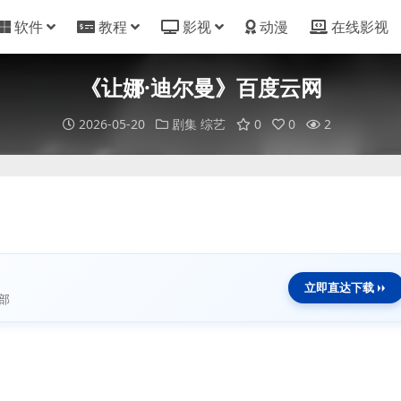
软件
教程
影视
动漫
在线影视
《让娜·迪尔曼》百度云网
2026-05-20
剧集
综艺
0
0
2
立即直达下载
部