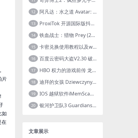
11
阿凡达：水之道 Avatar: The Way of Water (2022) 1080p 2k 4k 中文字幕
12
ProxiTok 开源国际版抖音TikTok网页版 国内网络直连
13
铁血战士：猎物 Prey (2022) 中英字幕 1080P
14
卡密兑换使用教程以及windows使用教程
15
百度云密码大盗V2.30 破解分享链接提取码
16
HBO 权力的游戏前传 龙之家族 House of the Dragon (2022) 中字 1080P 更新4集
，
17
拍片
迪拜的女孩 Dziewczyny z Dubaju (2021) 1080P 中字
18
IOS 越狱软件iMemScan version1.2.6 游戏内存修改器
19
！
仔
银河护卫队3 Guardians of the Galaxy Vol. 3 (2023)4K高清资源1080p只分享精品
20
比如
是在
文章展示