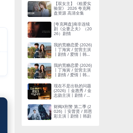
【双女主】《租爱实
验室》 2026 夸克网
盘资源 高清全集
[夸克网盘]南非连续
剧《众妻之夫》（20
26）剧情
我的荒糖恋爱 (2026)
丨丁海寅 / 贺营主演
丨剧情 / 爱情丨韩剧
丨全12集丨又名: 这
糟糕的爱情
我的荒糖恋爱 (2026)
丨丁海寅 / 贺营主演
丨剧情 / 爱情丨韩剧
丨全12集丨又名: 这
糟糕的爱情
现在不是出轨的问题
(2026) 丨金惠秀 / 金
志勋主演丨剧情 / 惊
悚丨韩剧丨又名: 现
在不是外遇的问题
财阀X刑警 第二季 (2
(台)
026) 丨安普贤 / 郑恩
彩主演丨剧情丨韩剧