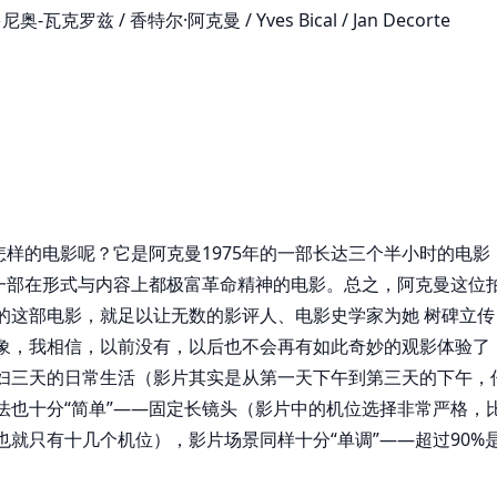
瓦克罗兹 / 香特尔·阿克曼 / Yves Bical / Jan Decorte
部怎样的电影呢？它是阿克曼1975年的一部长达三个半小时的电影
是一部在形式与内容上都极富革命精神的电影。总之，阿克曼这位
的这部电影，就足以让无数的影评人、电影史学家为她 树碑立传
象，我相信，以前没有，以后也不会再有如此奇妙的观影体验了
妇三天的日常生活（影片其实是从第一天下午到第三天的下午，
法也十分“简单”——固定长镜头（影片中的机位选择非常严格，
就只有十几个机位），影片场景同样十分“单调”——超过90%