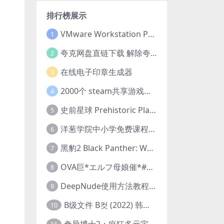
排行榜展示
VMware Workstation Pro 16 永久激活密钥(序列号)
1
夸克网盘直链下载 解除夸克网盘下载限制 油猴脚本
2
在线电子印章生成器
3
2000个 steam共享游戏账号 离线steam账号分享
4
史前星球 Prehistoric Planet (2022) 中字 1080p 高清 阿里云盘 2022.5.27已更新全集
5
洋葱学院中小学免费课程集合 云盘下载
6
黑豹2 Black Panther: Wakanda Forever (2022) 高清版
7
OVA巨*エルフ母娘催*#1エルフの国を蹂*する男。汚された女王と姫
8
DeepNude使用方法教程FAQ
9
B级文件 B컷 (2022) 韩国大尺度剧情电影 1080P 中字
10
奇异博士2：疯狂多元宇宙 Doctor Strange in the Multiverse of Madness (2022) 高清版1080p