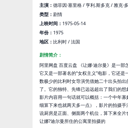
主演：
德菲因·塞里格 / 亨利.斯多克 / 雅克·多尼奥-
类型：
剧情
上映时间：
1975-05-14
年份：
1975
地区：
比利时 / 法国
剧情简介：
阿里网盘 百度云盘 《让娜·迪尔曼》是一
它又是一部著名的“女权主义”电影，它还
数极少的比利时女导演凭借她二十出头拍出
了。它的独特、先锋已远远超出了我们的想
影片内容用一句话就可以概括：一个中年寡
细算下来也就两天多一点），影片的拍摄手
说厨房是正面、侧面两个机位，算下来全片也
让娜?迪尔曼所住的公寓里拍摄的