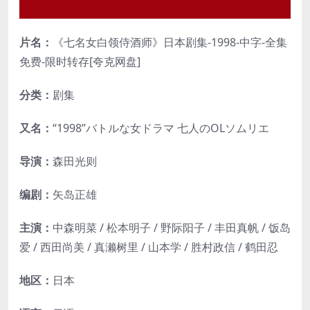
片名：
《七名女白领侍酒师》日本剧集-1998-中字-全集
免费-限时转存[夸克网盘]
分类：
剧集
又名：
“1998”バトルな女ドラマ 七人のOLソムリエ
导演：
森田光则
编剧：
矢岛正雄
主演：
中森明菜 / 松本明子 / 野际阳子 / 丰田真帆 / 饭岛
爱 / 西田尚美 / 真濑树里 / 山本学 / 胜村政信 / 鹤田忍
地区：
日本