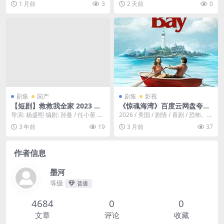
1 月前
3
2 天前
0
集 类型...
豆瓣...
剧集
国产
剧集
影视
【短剧】救救我全家 2023 奇
《惊魂海湾》百度云网盘夸克
幻循环 除夕夜家里陷入循环无
下载.阿里云盘.中字.(2026)
导演: 杨盛熙 编剧: 孙曼 / 任小葱 主
2026 / 美国 / 剧情 / 喜剧 / 恐怖。新
限爆炸 大结局 全12集
演: 刘美含 / 陶海 / 柴鸥 /...
英格兰外海40英里处的寡妇湾...
3 年前
19
3 月前
37
作者信息
墨河
等级
普通
4684
0
0
文章
评论
收藏