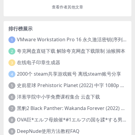
查看作者其他文章
排行榜展示
VMware Workstation Pro 16 永久激活密钥(序列号)
1
夸克网盘直链下载 解除夸克网盘下载限制 油猴脚本
2
在线电子印章生成器
3
2000个 steam共享游戏账号 离线steam账号分享
4
史前星球 Prehistoric Planet (2022) 中字 1080p 高清 阿里云盘 2022.5.27已更新全集
5
洋葱学院中小学免费课程集合 云盘下载
6
黑豹2 Black Panther: Wakanda Forever (2022) 高清版
7
OVA巨*エルフ母娘催*#1エルフの国を蹂*する男。汚された女王と姫
8
DeepNude使用方法教程FAQ
9