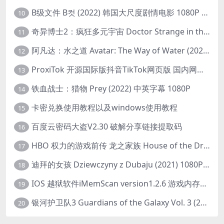
B级文件 B컷 (2022) 韩国大尺度剧情电影 1080P 中字
10
奇异博士2：疯狂多元宇宙 Doctor Strange in the Multiverse of Madness (2022) 高清版1080p
11
阿凡达：水之道 Avatar: The Way of Water (2022) 1080p 2k 4k 中文字幕
12
ProxiTok 开源国际版抖音TikTok网页版 国内网络直连
13
铁血战士：猎物 Prey (2022) 中英字幕 1080P
14
卡密兑换使用教程以及windows使用教程
15
百度云密码大盗V2.30 破解分享链接提取码
16
HBO 权力的游戏前传 龙之家族 House of the Dragon (2022) 中字 1080P 更新4集
17
迪拜的女孩 Dziewczyny z Dubaju (2021) 1080P 中字
18
IOS 越狱软件iMemScan version1.2.6 游戏内存修改器
19
银河护卫队3 Guardians of the Galaxy Vol. 3 (2023)4K高清资源1080p只分享精品
20