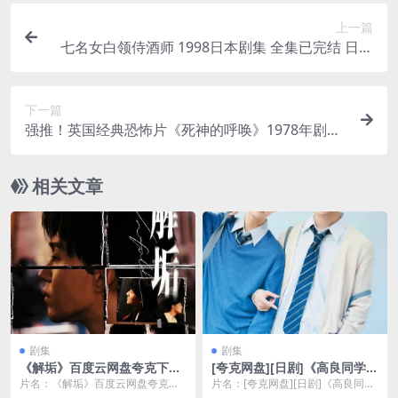
上一篇
七名女白领侍酒师 1998日本剧集 全集已完结 日语
中字 日本生活剧 网盘在线看
下一篇
强推！英国经典恐怖片《死神的呼唤》1978年剧情
悬疑限时网盘自取
相关文章
剧集
剧集
《解垢》百度云网盘夸克下载.
[夸克网盘][日剧]《高良同学与
阿里云盘.中字.(2026)
天城同学》（2022）爱情 / 同
片名：《解垢》百度云网盘夸克下
片名：[夸克网盘][日剧]《高良同学
性 豆瓣6.0
载.阿里云盘.中字.(2026) 分类：剧
与天城同学》（2022）爱情 / 同性