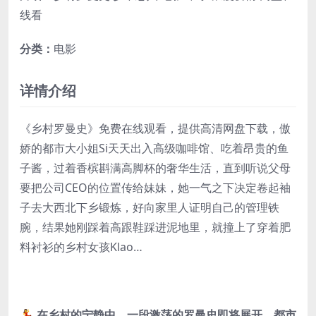
线看
分类：
电影
详情介绍
《乡村罗曼史》免费在线观看，提供高清网盘下载，傲
娇的都市大小姐Si天天出入高级咖啡馆、吃着昂贵的鱼
子酱，过着香槟斟满高脚杯的奢华生活，直到听说父母
要把公司CEO的位置传给妹妹，她一气之下决定卷起袖
子去大西北下乡锻炼，好向家里人证明自己的管理铁
腕，结果她刚踩着高跟鞋踩进泥地里，就撞上了穿着肥
料衬衫的乡村女孩Klao…
💃 在乡村的宁静中，一段激荡的罗曼史即将展开。都市