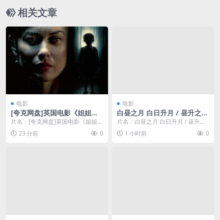
相关文章
电影
电影
[夸克网盘]英国电影《姐姐的
白昼之月 白日升月 / 昼升之月
骨头》（2026）惊悚
/ Moon in The Day
片名：[夸克网盘]英国电影《姐姐的
片名：白昼之月 白日升月 / 昼升之
骨头》（2026）惊悚 分类：电影
月 / Moon in The Day 分类...
23 分前
0
1 小时前
0
又名：Be...