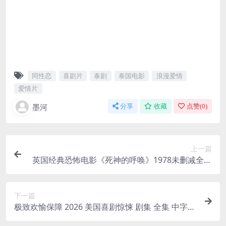
同性恋
喜剧片
泰剧
泰国电影
浪漫爱情
爱情片
墨河
分享
收藏
点赞(
0
)
上一篇
英国经典恐怖电影《死神的呼唤》1978未删减全集
夸克网盘限时分享
下一篇
极致欢愉保障 2026 美国喜剧惊悚 剧集 全集 中字
网盘在线看