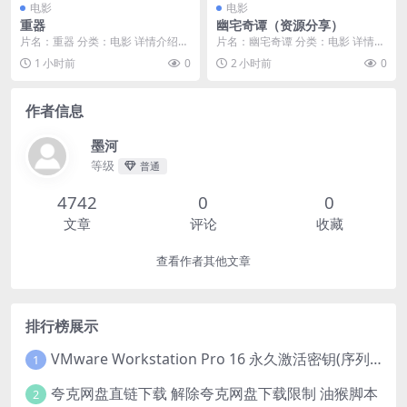
电影
电影
重器
幽宅奇谭（资源分享）
片名：重器 分类：电影 详情介绍
片名：幽宅奇谭 分类：电影 详情介
《重器》免费在线观看，提供高清
绍 《幽宅奇谭》免费在线观看，提
1 小时前
0
2 小时前
0
网盘下载，197...
供高清网盘下载...
作者信息
墨河
等级
普通
4742
0
0
文章
评论
收藏
查看作者其他文章
排行榜展示
VMware Workstation Pro 16 永久激活密钥(序列号)
1
夸克网盘直链下载 解除夸克网盘下载限制 油猴脚本
2