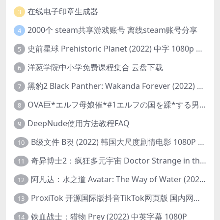
在线电子印章生成器
3
2000个 steam共享游戏账号 离线steam账号分享
4
史前星球 Prehistoric Planet (2022) 中字 1080p 高清 阿里云盘 2022.5.27已更新全集
5
洋葱学院中小学免费课程集合 云盘下载
6
黑豹2 Black Panther: Wakanda Forever (2022) 高清版
7
OVA巨*エルフ母娘催*#1エルフの国を蹂*する男。汚された女王と姫
8
DeepNude使用方法教程FAQ
9
B级文件 B컷 (2022) 韩国大尺度剧情电影 1080P 中字
10
奇异博士2：疯狂多元宇宙 Doctor Strange in the Multiverse of Madness (2022) 高清版1080p
11
阿凡达：水之道 Avatar: The Way of Water (2022) 1080p 2k 4k 中文字幕
12
ProxiTok 开源国际版抖音TikTok网页版 国内网络直连
13
铁血战士：猎物 Prey (2022) 中英字幕 1080P
14