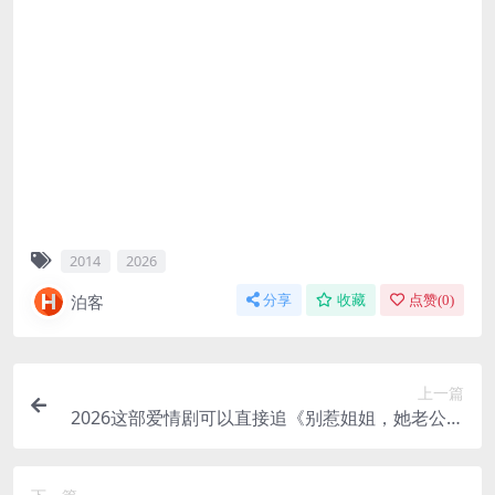
2014
2026
泊客
分享
收藏
点赞(
0
)
上一篇
2026这部爱情剧可以直接追《别惹姐姐，她老公是
老婆奴》 2026 中文字幕 未删减 限时转存