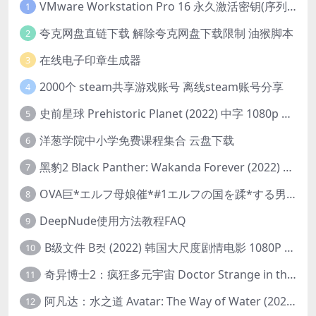
VMware Workstation Pro 16 永久激活密钥(序列号)
1
夸克网盘直链下载 解除夸克网盘下载限制 油猴脚本
2
在线电子印章生成器
3
2000个 steam共享游戏账号 离线steam账号分享
4
史前星球 Prehistoric Planet (2022) 中字 1080p 高清 阿里云盘 2022.5.27已更新全集
5
洋葱学院中小学免费课程集合 云盘下载
6
黑豹2 Black Panther: Wakanda Forever (2022) 高清版
7
OVA巨*エルフ母娘催*#1エルフの国を蹂*する男。汚された女王と姫
8
DeepNude使用方法教程FAQ
9
B级文件 B컷 (2022) 韩国大尺度剧情电影 1080P 中字
10
奇异博士2：疯狂多元宇宙 Doctor Strange in the Multiverse of Madness (2022) 高清版1080p
11
阿凡达：水之道 Avatar: The Way of Water (2022) 1080p 2k 4k 中文字幕
12