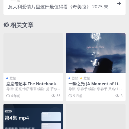
下一篇
意大利爱情片里这部最值得看《奇美拉》 2023 未
删减 限时转存
相关文章
爱情
剧情
爱情
恋恋笔记本 The Notebook
一瞬之光 (A Moment of Lig
(2004) 中字 1080P
ht) – 2025 – 剧情 – 1080P全
导演: 尼克·卡萨维蒂 编剧: 扬·萨尔
导演: 李春予 编剧: 李春予 又名: Lig
网高分必看 – 夸克网盘/百度
迪 / 杰里米·莱文 / 尼古拉斯·斯帕...
ht in the Frame /...
4 年前
55
9 月前
3
网盘免费下载 | 4ho电影资源