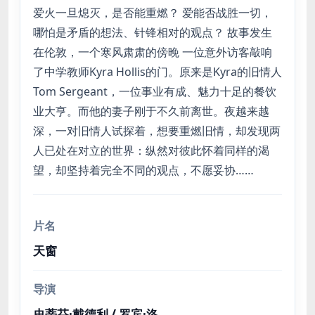
爱火一旦熄灭，是否能重燃？ 爱能否战胜一切，
哪怕是矛盾的想法、针锋相对的观点？ 故事发生
在伦敦，一个寒风肃肃的傍晚 一位意外访客敲响
了中学教师Kyra Hollis的门。原来是Kyra的旧情人
Tom Sergeant，一位事业有成、魅力十足的餐饮
业大亨。而他的妻子刚于不久前离世。夜越来越
深，一对旧情人试探着，想要重燃旧情，却发现两
人已处在对立的世界：纵然对彼此怀着同样的渴
望，却坚持着完全不同的观点，不愿妥协……
片名
天窗
导演
史蒂芬·戴德利 / 罗宾·洛