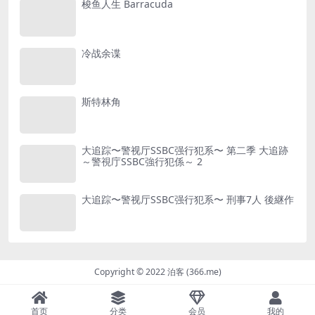
梭鱼人生 Barracuda
冷战余谍
斯特林角
大追踪〜警视厅SSBC强行犯系〜 第二季 大追跡
～警視庁SSBC強行犯係～ 2
大追踪〜警视厅SSBC强行犯系〜 刑事7人 後継作
Copyright © 2022 泊客 (366.me)
首页
分类
会员
我的