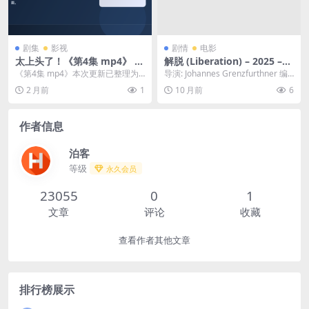
剧集
影视
剧情
电影
太上头了！《第4集 mp4》 未
解脱 (Liberation) – 2025 –
删减 限时转存
剧情/惊悚 – 夸克网盘/百度网
《第4集 mp4》本次更新已整理为
导演: Johannes Grenzfurthner 编
盘免费下载⏳一个被过去束缚
最新剧集内容，适合继续追更或补
剧: Johannes ...
2 月前
1
10 月前
6
的男人，试图摆脱内心的梦
看当前进度
魇，但每一步都让他更深地陷
入危险的漩涡，他必须为自由
作者信息
付出代价。⏳｜ KR
泊客
等级
永久会员
23055
0
1
文章
评论
收藏
查看作者其他文章
排行榜展示