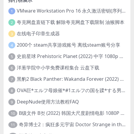
VMware Workstation Pro 16 永久激活密钥(序列号)
1
夸克网盘直链下载 解除夸克网盘下载限制 油猴脚本
2
在线电子印章生成器
3
2000个 steam共享游戏账号 离线steam账号分享
4
史前星球 Prehistoric Planet (2022) 中字 1080p 高清 阿里云盘 2022.5.27已更新全集
5
洋葱学院中小学免费课程集合 云盘下载
6
黑豹2 Black Panther: Wakanda Forever (2022) 高清版
7
OVA巨*エルフ母娘催*#1エルフの国を蹂*する男。汚された女王と姫
8
DeepNude使用方法教程FAQ
9
B级文件 B컷 (2022) 韩国大尺度剧情电影 1080P 中字
10
奇异博士2：疯狂多元宇宙 Doctor Strange in the Multiverse of Madness (2022) 高清版1080p
11