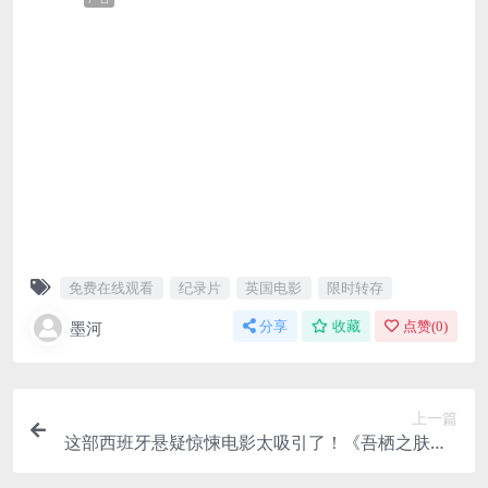
免费在线观看
纪录片
英国电影
限时转存
墨河
分享
收藏
点赞(
0
)
上一篇
这部西班牙悬疑惊悚电影太吸引了！《吾栖之肤》2
011中字百度云网盘夸克下载