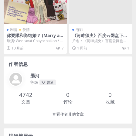
剧情
爱情
电影
你要跟和尚结婚？ (Marry a
《河畔须臾》百度云网盘下载.
Monk?) – 2025 – 爱情/喜剧 –
阿里云盘.日语中字.(2021)
导演: Weeravat Chayochaikon / O
片名：《河畔须臾》百度云网盘下
夸克网盘免费下载 🧘‍♂️“Pae”是
ngart Cheam...
载.阿里云盘.日语中字.(2021) 分
10 月前
7
1 周前
1
一位严格的泰国僧人，他的妹
类：电影 ...
妹“Aom”联系他说她要结婚
了，希望Luang Phi Pae能来
作者信息
日本参加她的婚礼🧘‍♂️｜
墨河
等级
普通
4742
0
0
文章
评论
收藏
查看作者其他文章
排行榜展示