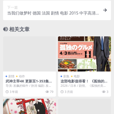
下一篇
当我们做梦时 德国 法国 剧情 电影 2015 中字高清
下载
相关文章
剧情
动作
剧集
电影
武神主宰4K 更新至1-353集
这部电影值得看！ 《孤独的美
（国漫装逼第一人）[无水印，
食家 第十一季》 2026 剧情 热
导演: 发飙的蜗牛 / 孙润 编剧: 发飙
2026 / 日本 / 剧情。《孤独的美食
无二次压制及广告]【适合收
播必收 未删减 限时转存
的蜗牛 / 暗魔师 主演: 战宇 / ...
家》 第11季宣布回归，定档4月3日
3 年前
79
3 月前
3
藏】
开...