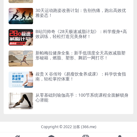
30天运动跑姿改善计划：告别伤痛，跑出高效优
雅姿态！
B站闫帅奇《28天极速减脂计划》：科学瘦身+高
效训练，轻松打造完美身材！
新帕梅拉健身全集：新手低强度全天高效减脂塑
形秘籍，燃脂、塑形、舞蹈一网打尽！
叔贵 X 谷传玲《易瘦饮食养成课》：科学饮食指
南，轻松掌控体重！
从零基础到瑜伽高手：100节系统课程全面解锁身
心潜能
Copyright © 2022 泊客 (366.me)