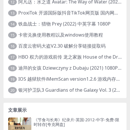
阿凡达：水之道 Avatar: The Way of Water (2022) 1080p 2k 4k 中文字幕
12
ProxiTok 开源国际版抖音TikTok网页版 国内网络直连
13
铁血战士：猎物 Prey (2022) 中英字幕 1080P
14
卡密兑换使用教程以及windows使用教程
15
百度云密码大盗V2.30 破解分享链接提取码
16
HBO 权力的游戏前传 龙之家族 House of the Dragon (2022) 中字 1080P 更新4集
17
迪拜的女孩 Dziewczyny z Dubaju (2021) 1080P 中字
18
IOS 越狱软件iMemScan version1.2.6 游戏内存修改器
19
银河护卫队3 Guardians of the Galaxy Vol. 3 (2023)4K高清资源1080p只分享精品
20
文章展示
《节食与长寿》纪录片-英国-2012-中字-免费-限
时转存[夸克网盘]